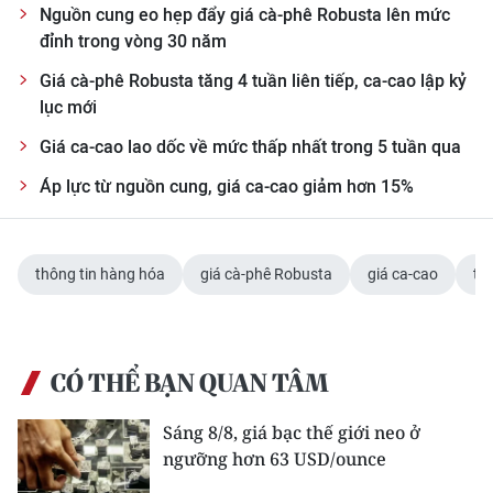
Nguồn cung eo hẹp đẩy giá cà-phê Robusta lên mức
đỉnh trong vòng 30 năm
Giá cà-phê Robusta tăng 4 tuần liên tiếp, ca-cao lập kỷ
lục mới
Giá ca-cao lao dốc về mức thấp nhất trong 5 tuần qua
Áp lực từ nguồn cung, giá ca-cao giảm hơn 15%
thông tin hàng hóa
giá cà-phê Robusta
giá ca-cao
th
CÓ THỂ BẠN QUAN TÂM
Sáng 8/8, giá bạc thế giới neo ở
ngưỡng hơn 63 USD/ounce