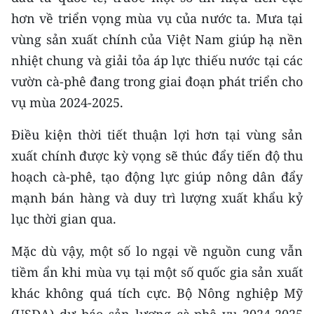
TIN MỚI
hơn về triển vọng mùa vụ của nước ta. Mưa tại
vùng sản xuất chính của Việt Nam giúp hạ nền
TIN ĐỊA PHƯƠNG
nhiệt chung và giải tỏa áp lực thiếu nước tại các
Trung du và miền núi phía Bắc
vườn cà-phê đang trong giai đoạn phát triển cho
vụ mùa 2024-2025.
Đồng bằng sông Hồng
Điều kiện thời tiết thuận lợi hơn tại vùng sản
Bắc Trung Bộ
xuất chính được kỳ vọng sẽ thúc đẩy tiến độ thu
Duyên hải Nam Trung Bộ và Tây
hoạch cà-phê, tạo động lực giúp nông dân đẩy
Nguyên
mạnh bán hàng và duy trì lượng xuất khẩu kỷ
lục thời gian qua.
Đông Nam Bộ
Mặc dù vậy, một số lo ngại về nguồn cung vẫn
Đồng bằng sông Cửu Long
tiềm ẩn khi mùa vụ tại một số quốc gia sản xuất
Chuyên trang Hà Nội
khác không quá tích cực. Bộ Nông nghiệp Mỹ
Chuyên trang TP. Hồ Chí Minh
(USDA) dự báo sản lượng cà-phê vụ 2024-2025