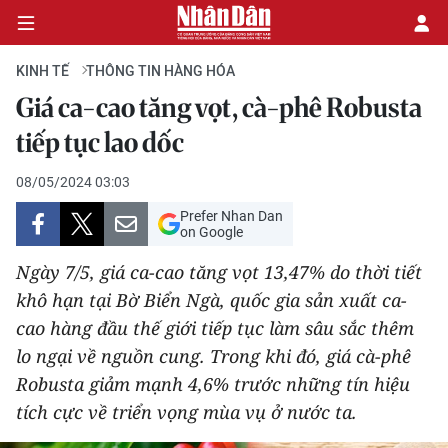
KINH TẾ
THÔNG TIN HÀNG HÓA
Giá ca-cao tăng vọt, cà-phê Robusta
CHÍNH TRỊ
tiếp tục lao dốc
KINH TẾ
08/05/2024 03:03
Prefer Nhan Dan
VĂN HÓA
on Google
Ngày 7/5, giá ca-cao tăng vọt 13,47% do thời tiết
XÃ HỘI
khô hạn tại Bờ Biển Ngà, quốc gia sản xuất ca-
cao hàng đầu thế giới tiếp tục làm sâu sắc thêm
PHÁP LUẬT
lo ngại về nguồn cung. Trong khi đó, giá cà-phê
DU LỊCH
Robusta giảm mạnh 4,6% trước những tín hiệu
tích cực về triển vọng mùa vụ ở nước ta.
THẾ GIỚI