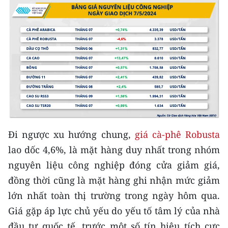
Media Pháp luật
Media Du lịch
Media Thế giới
Media Thể thao
Media Giáo dục
Media Y tế
Đi ngược xu hướng chung,
giá cà-phê Robusta
Media Khoa học - Công nghệ
lao dốc 4,6%, là mặt hàng duy nhất trong nhóm
Media Môi trường
nguyên liệu công nghiệp đóng cửa giảm giá,
đồng thời cũng là mặt hàng ghi nhận mức giảm
Ảnh
lớn nhất toàn thị trường trong ngày hôm qua.
Infographic
Giá gặp áp lực chủ yếu do yếu tố tâm lý của nhà
đầu tư quốc tế, trước một số tín hiệu tích cực