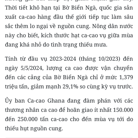
CHƯƠNG TRÌNH OCOP - MỖI XÃ
Thời tiết khô hạn tại Bờ Biển Ngà, quốc gia sản
MỘT SẢN PHẨM
xuất ca-cao hàng đầu thế giới tiếp tục làm sâu
sắc thêm lo ngại về nguồn cung. Nông dân nước
RADIO
này cho biết, kích thước hạt ca-cao vụ giữa mùa
đang khá nhỏ do tình trạng thiếu mưa.
MEDIA CENTER
Tính từ đầu vụ 2023-2024 (tháng 10/2023) đến
E-Magazine
ngày 5/5/2024, lượng ca cao được vận chuyển
Video
đến các cảng của Bờ Biển Ngà chỉ ở mức 1,379
triệu tấn, giảm mạnh 29,1% so cùng kỳ vụ trước.
Media Chính trị
Media Kinh tế
Ủy ban Ca-cao Ghana đang đàm phán với các
thương nhân ca cao để hoãn giao ít nhất 150.000
Media Văn hóa
đến 250.000 tấn ca-cao cho đến mùa vụ tới do
Media Xã hội
thiếu hụt nguồn cung.