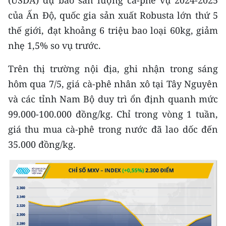
của Ấn Độ, quốc gia sản xuất Robusta lớn thứ 5
CHUYÊN ĐỀ
thế giới, đạt khoảng 6 triệu bao loại 60kg, giảm
nhẹ 1,5% so vụ trước.
CÁC CHUYÊN TRANG
Trên thị trường nội địa, ghi nhận trong sáng
VỀ BÁO NHÂN DÂN
hôm qua 7/5, giá cà-phê nhân xô tại Tây Nguyên
và các tỉnh Nam Bộ duy trì ổn định quanh mức
THỜI NAY
99.000-100.000 đồng/kg. Chỉ trong vòng 1 tuần,
NHÂN DÂN CUỐI TUẦN
giá thu mua cà-phê trong nước đã lao dốc đến
35.000 đồng/kg.
NHÂN DÂN HẰNG THÁNG
MUA BÁO
ĐỌC BÁO IN