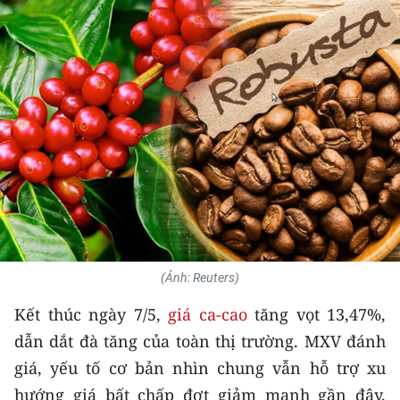
THỂ THAO
GIÁO DỤC
Y TẾ
KHOA HỌC - CÔNG NGHỆ
MÔI TRƯỜNG
BẠN ĐỌC
KIỂM CHỨNG THÔNG TIN
(Ảnh: Reuters)
Kết thúc ngày 7/5,
giá ca-cao
tăng vọt 13,47%,
TRI THỨC CHUYÊN SÂU
dẫn dắt đà tăng của toàn thị trường. MXV đánh
54 DÂN TỘC VIỆT NAM
giá, yếu tố cơ bản nhìn chung vẫn hỗ trợ xu
hướng giá bất chấp đợt giảm mạnh gần đây.