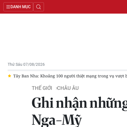
DANH MỤC
Thứ Sáu 07/08/2026
g 100 người thiệt mạng trong vụ vượt biển ồ ạt vào Ceuta
Ky
THẾ GIỚI
CHÂU ÂU
Ghi nhận những 
Nga-Mỹ