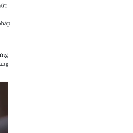
hức
pháp
ừng
rang