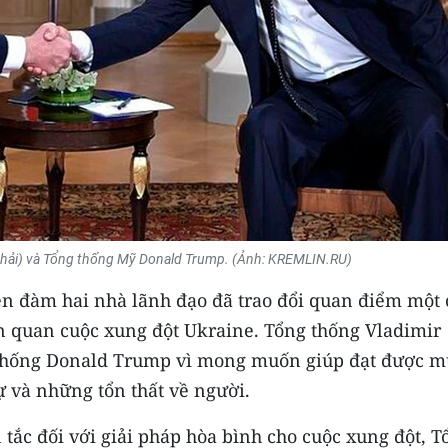
phải) và Tổng thống Mỹ Donald Trump. (Ảnh: KREMLIN.RU)
ện đàm hai nhà lãnh đạo đã trao đổi quan điểm một 
iên quan cuộc xung đột Ukraine. Tổng thống Vladimir
ng thống Donald Trump vì mong muốn giúp đạt được m
ự và những tổn thất về người.
ắc đối với giải pháp hòa bình cho cuộc xung đột, T