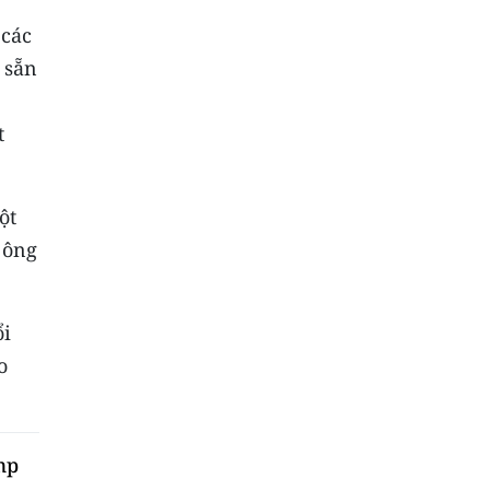
 các
 sẵn
t
ột
 ông
ổi
o
mp