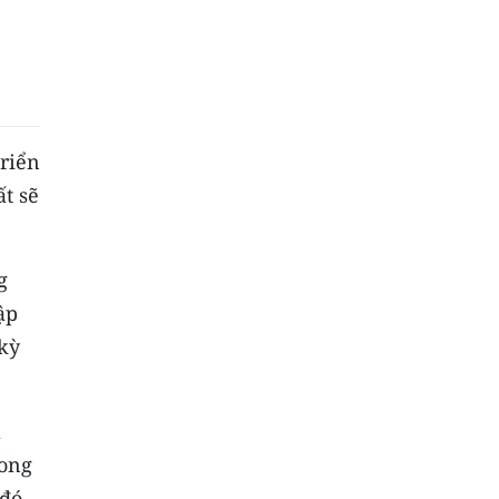
triển
t sẽ
g
ập
 kỳ
a
rong
 đó