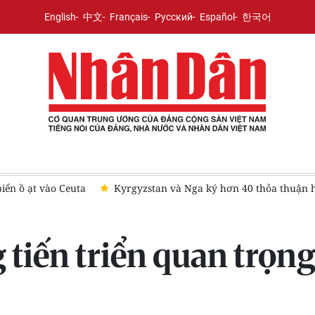
English
中文
Français
Русский
Español
한국어
rgyzstan và Nga ký hơn 40 thỏa thuận hợp tác
NATO thúc đẩ
tiến triển quan trọng