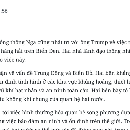
:56
ổng thống Nga cũng nhất trí với ông Trump về việc 
hàng hải trên Biển Đen. Hai nhà lãnh đạo thống nhấ
o việc này.
luận về vấn đề Trung Đông và Biển Đỏ. Hai bên khẳn
 định tình hình ở các khu vực khủng hoảng, thiết l
ũ khí hạt nhân và an ninh toàn cầu. Hai bên bày tỏ
bầu không khí chung của quan hệ hai nước.
m tới việc bình thường hóa quan hệ song phương dự
g việc bảo đảm an ninh và ổn định trên thế giới. T
 mà hai nước có thể hợp tác đã được xem xét, trong