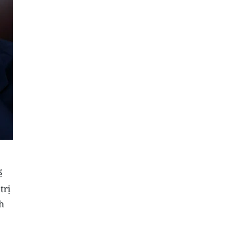
ể
trị
h