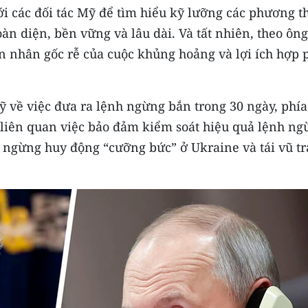
ới các đối tác Mỹ để tìm hiểu kỹ lưỡng các phương t
àn diện, bền vững và lâu dài. Và tất nhiên, theo ông
ên nhân gốc rễ của cuộc khủng hoảng và lợi ích hợp 
ỹ về việc đưa ra lệnh ngừng bắn trong 30 ngày, phía
 liên quan việc bảo đảm kiểm soát hiệu quả lệnh ng
, ngừng huy động “cưỡng bức” ở Ukraine và tái vũ t