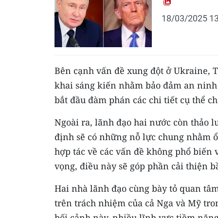
18/03/2025 13
Bên cạnh vấn đề xung đột ở Ukraine, T
khai sáng kiến nhằm bảo đảm an ninh 
bắt đầu đàm phán các chi tiết cụ thể ch
Ngoài ra, lãnh đạo hai nước còn thảo 
định sẽ có những nỗ lực chung nhằm ổn
hợp tác về các vấn đề không phổ biến v
vọng, điều này sẽ góp phần cải thiện 
Hai nhà lãnh đạo cùng bày tỏ quan tâ
trên trách nhiệm của cả Nga và Mỹ tron
bối cảnh này, nhiều lĩnh vực tiềm năng