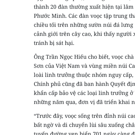
thành 20 đàn thường xuất hiện tại lâm
Phước Minh. Các đàn voọc tập trung th
chiều tối trên những sườn núi đá lưng
cảnh giới trên cây cao, khi thấy người 
tránh bị sát hại.
Ông Trần Ngọc Hiếu cho biết, voọc ch
Sơn của Việt Nam và vùng miền núi Ca
loài linh trưởng thuộc nhóm nguy cấp,
Chính phủ cũng đã ban hành Quyết địn
khẩn cấp bảo vệ các loại linh trưởng 
những năm qua, đơn vị đã triển khai n
“Trước đây, voọc sống trên đỉnh núi cao
bất ngờ và di chuyển lùi sâu xuống chân
tuyến đường ven biển 701 ngày càng đ