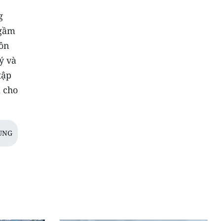
g
ngầm
hôn
ý và
tập
i cho
UNG