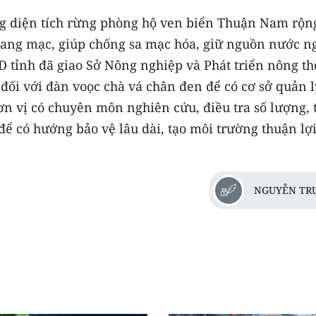
ng diện tích rừng phòng hộ ven biển Thuận Nam rộn
oang mạc, giúp chống sa mạc hóa, giữ nguồn nước 
 tỉnh đã giao Sở Nông nghiệp và Phát triển nông t
đối với đàn voọc chà vá chân đen để có cơ sở quản l
đơn vị có chuyên môn nghiên cứu, điều tra số lượng, 
để có hướng bảo vệ lâu dài, tạo môi trường thuận lợ
NGUYỄN TR