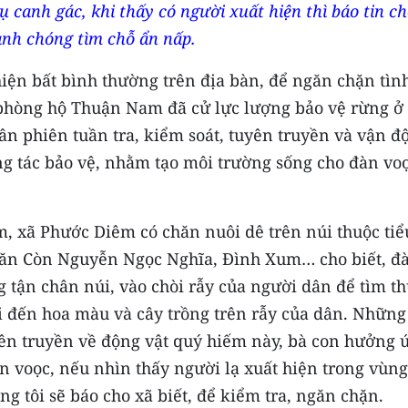
canh gác, khi thấy có người xuất hiện thì báo tin ch
nh chóng tìm chỗ ẩn nấp.
hiện bất bình thường trên địa bàn, để ngăn chặn tìn
 phòng hộ Thuận Nam đã cử lực lượng bảo vệ rừng ở 
ân phiên tuần tra, kiểm soát, tuyên truyền và vận đ
ng tác bảo vệ, nhằm tạo môi trường sống cho đàn vo
m, xã Phước Diêm có chăn nuôi dê trên núi thuộc tiể
ăn Còn Nguyễn Ngọc Nghĩa, Đình Xum… cho biết, đ
 tận chân núi, vào chòi rẫy của người dân để tìm t
đến hoa màu và cây trồng trên rẫy của dân. Những
ên truyền về động vật quý hiếm này, bà con hưởng 
 voọc, nếu nhìn thấy người lạ xuất hiện trong vùng
ng tôi sẽ báo cho xã biết, để kiểm tra, ngăn chặn.