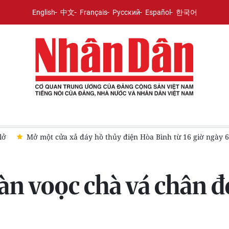
English
中文
Français
Русский
Español
한국어
Mở một cửa xả đáy hồ thủy điện Hòa Bình từ 16 giờ ngày 6/8
đàn voọc chà vá chân 