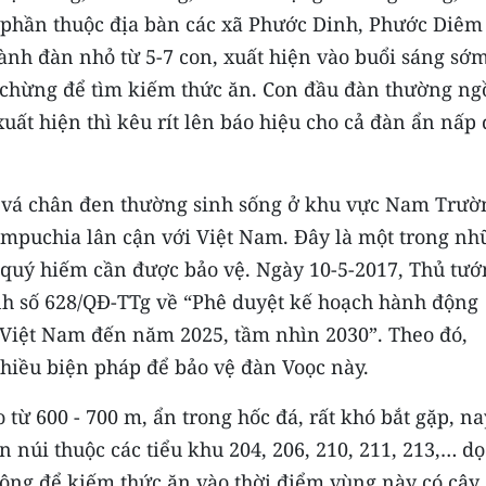
 phần thuộc địa bàn các xã Phước Dinh, Phước Diêm
ành đàn nhỏ từ 5-7 con, xuất hiện vào buổi sáng sớ
 chừng để tìm kiếm thức ăn. Con đầu đàn thường ng
xuất hiện thì kêu rít lên báo hiệu cho cả đàn ẩn nấp 
à vá chân đen thường sinh sống ở khu vực Nam Trườ
mpuchia lân cận với Việt Nam. Đây là một trong n
 quý hiếm cần được bảo vệ. Ngày 10-5-2017, Thủ tướ
h số 628/QĐ-TTg về “Phê duyệt kế hoạch hành động
ở Việt Nam đến năm 2025, tầm nhìn 2030”. Theo đó,
hiều biện pháp để bảo vệ đàn Voọc này.
 từ 600 - 700 m, ẩn trong hốc đá, rất khó bắt gặp, na
 núi thuộc các tiểu khu 204, 206, 210, 211, 213,… dọ
ông để kiếm thức ăn vào thời điểm vùng này có cây 