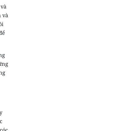
 và
m và
ồi
để
ng
hững
ng
y
c
cóc