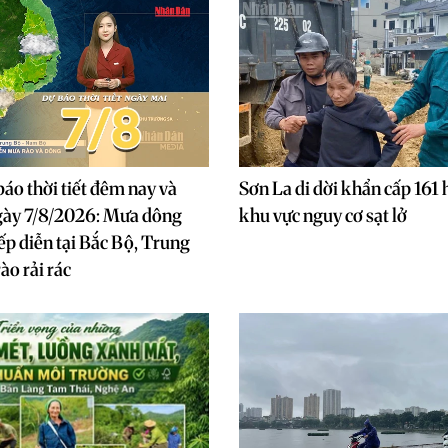
báo thời tiết đêm nay và
Sơn La di dời khẩn cấp 161 
gày 7/8/2026: Mưa dông
khu vực nguy cơ sạt lở
iếp diễn tại Bắc Bộ, Trung
ào rải rác