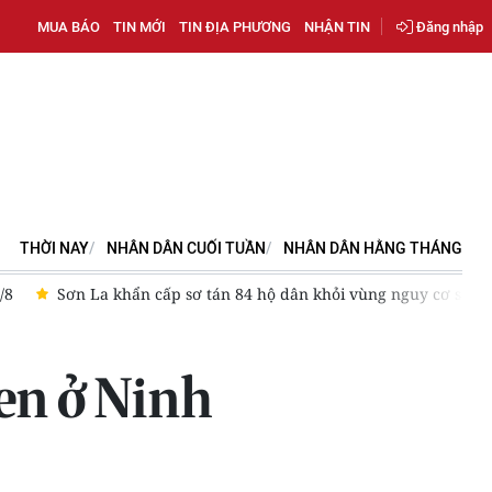
MUA BÁO
TIN MỚI
TIN ĐỊA PHƯƠNG
NHẬN TIN
Đăng nhập
THỜI NAY
NHÂN DÂN CUỐI TUẦN
NHÂN DÂN HẰNG THÁNG
Sơn La khẩn cấp sơ tán 84 hộ dân khỏi vùng nguy cơ sạt lở
đen ở Ninh