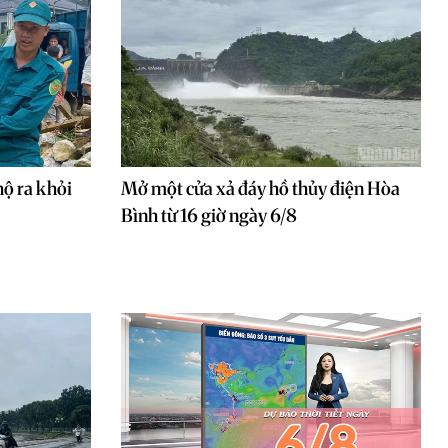
hộ ra khỏi
Mở một cửa xả đáy hồ thủy điện Hòa
Bình từ 16 giờ ngày 6/8