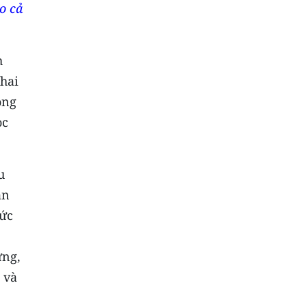
o cả
h
hai
ộng
ọc
u
àn
hức
ứng,
 và