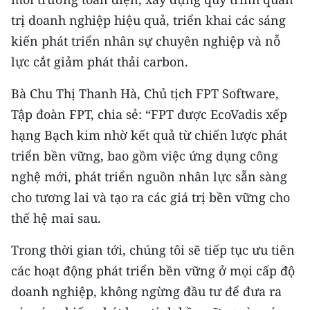
Media Pháp luật
trị doanh nghiệp hiệu quả, triển khai các sáng
Media Du lịch
kiến phát triển nhân sự chuyên nghiệp và nỗ
lực cắt giảm phát thải carbon.
Media Thế giới
Bà Chu Thị Thanh Hà, Chủ tịch FPT Software,
Media Thể thao
Tập đoàn FPT, chia sẻ: “FPT được EcoVadis xếp
Media Giáo dục
hạng Bạch kim nhờ kết quả từ chiến lược phát
triển bền vững, bao gồm việc ứng dụng công
Media Y tế
nghệ mới, phát triển nguồn nhân lực sẵn sàng
Media Khoa học - Công nghệ
cho tương lai và tạo ra các giá trị bền vững cho
thế hệ mai sau.
Media Môi trường
Trong thời gian tới, chúng tôi sẽ tiếp tục ưu tiên
Ảnh
các hoạt động phát triển bền vững ở mọi cấp độ
Infographic
doanh nghiệp, không ngừng đầu tư để đưa ra