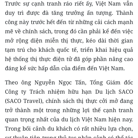
Trước sự cạnh tranh ráo riết ấy, Việt Nam vẫn
TIN MỚI
duy trì được đà tăng trưởng ấn tượng. Thành
TIN ĐỊA PHƯƠNG
công này trước hết đến từ những cải cách mạnh
mẽ về chính sách, trong đó cần phải kể đến việc
Trung du và miền núi phía Bắc
mở rộng diện miễn thị thực, kéo dài thời gian
Đồng bằng sông Hồng
tạm trú cho khách quốc tế, triển khai hiệu quả
hệ thống thị thực điện tử đã góp phần nâng cao
Bắc Trung Bộ
đáng kể sức hấp dẫn của điểm đến Việt Nam.
Duyên hải Nam Trung Bộ và Tây
Theo ông Nguyễn Ngọc Tấn, Tổng Giám đốc
Nguyên
Công ty Trách nhiệm hữu hạn Du lịch SACO
Đông Nam Bộ
(SACO Travel), chính sách thị thực cởi mở đang
trở thành một trong những lợi thế cạnh tranh
Đồng bằng sông Cửu Long
quan trọng nhất của du lịch Việt Nam hiện nay.
Chuyên trang Hà Nội
Trong bối cảnh du khách có rất nhiều lựa chọn,
Chuyên trang TP. Hồ Chí Minh
sự thuận tiện trong thủ tục nhập cảnh có thể tác