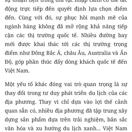
động trực tiếp đến quyết định lựa chọn điểm
CHUYÊN ĐỀ
đến. Cùng với đó, sự phục hồi mạnh mẽ của
ngành hàng không đã mở rộng khả năng tiếp
CÁC CHUYÊN TRANG
cận các thị trường quốc tế. Nhiều đường bay
mới được khai thác tới các thị trường trọng
VỀ BÁO NHÂN DÂN
điểm như Đông Bắc Á, châu Âu, Australia và Ấn
THỜI NAY
Độ, góp phần thúc đẩy dòng khách quốc tế đến
Việt Nam.
NHÂN DÂN CUỐI TUẦN
Một yếu tố khác đóng vai trò quan trọng là sự
NHÂN DÂN HẰNG THÁNG
thay đổi trong tư duy phát triển du lịch của các
địa phương. Thay vì chỉ dựa vào lợi thế cảnh
MUA BÁO
quan sẵn có, nhiều địa phương đã tập trung xây
ĐỌC BÁO IN
dựng sản phẩm dựa trên trải nghiệm, bản sắc
văn hóa và xu hướng du lịch xanh... Việt Nam