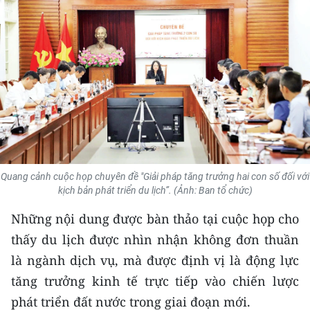
THỂ THAO
GIÁO DỤC
Y TẾ
KHOA HỌC - CÔNG NGHỆ
MÔI TRƯỜNG
Quang cảnh cuộc họp chuyên đề "Giải pháp tăng trưởng hai con số đối với
BẠN ĐỌC
kịch bản phát triển du lịch”. (Ảnh: Ban tổ chức)
KIỂM CHỨNG THÔNG TIN
Những nội dung được bàn thảo tại cuộc họp cho
thấy du lịch được nhìn nhận không đơn thuần
TRI THỨC CHUYÊN SÂU
là ngành dịch vụ, mà được định vị là động lực
tăng trưởng kinh tế trực tiếp vào chiến lược
54 DÂN TỘC VIỆT NAM
phát triển đất nước trong giai đoạn mới.