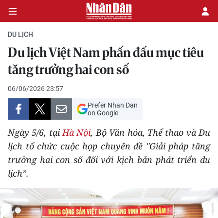
DU LỊCH
Du lịch Việt Nam phấn đấu mục tiêu
CHÍNH TRỊ
tăng trưởng hai con số
KINH TẾ
06/06/2026 23:57
Prefer Nhan Dan
VĂN HÓA
on Google
Ngày 5/6, tại
Hà Nội
, Bộ Văn hóa, Thể thao và Du
XÃ HỘI
lịch tổ chức cuộc họp chuyên đề "Giải pháp tăng
trưởng hai con số đối với kịch bản phát triển du
PHÁP LUẬT
lịch”.
DU LỊCH
THẾ GIỚI