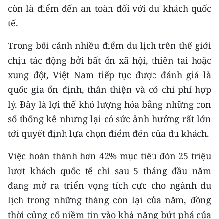
ENGLISH
còn là điểm đến an toàn đối với du khách quốc
tế.
中文
Trong bối cảnh nhiều điểm du lịch trên thế giới
FRANÇAIS
chịu tác động bởi bất ổn xã hội, thiên tai hoặc
xung đột, Việt Nam tiếp tục được đánh giá là
РУССКИЙ
quốc gia ổn định, thân thiện và có chi phí hợp
ESPAÑOL
lý. Đây là lợi thế khó lượng hóa bằng những con
số thống kê nhưng lại có sức ảnh hưởng rất lớn
한국어
tới quyết định lựa chọn điểm đến của du khách.
Việc hoàn thành hơn 42% mục tiêu đón 25 triệu
lượt khách quốc tế chỉ sau 5 tháng đầu năm
đang mở ra triển vọng tích cực cho ngành du
lịch trong những tháng còn lại của năm, đồng
thời củng cố niềm tin vào khả năng bứt phá của