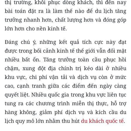
thị trường, khôi phục dòng khách, thì đến nay
Media Pháp luật
bài toán đặt ra là làm thế nào để du lịch tăng
Media Du lịch
trưởng nhanh hơn, chất lượng hơn và đóng góp
lớn hơn cho nền kinh tế.
Media Thế giới
Media Thể thao
Đáng chú ý, những kết quả tích cực này đạt
được trong bối cảnh kinh tế thế giới vẫn đối mặt
Media Giáo dục
nhiều bất ổn. Tăng trưởng toàn cầu phục hồi
Media Y tế
chậm, xung đột địa chính trị kéo dài ở nhiều
khu vực, chi phí vận tải và dịch vụ còn ở mức
Media Khoa học - Công nghệ
cao, cạnh tranh giữa các điểm đến ngày càng
Media Môi trường
quyết liệt. Nhiều quốc gia trong khu vực liên tục
tung ra các chương trình miễn thị thực, hỗ trợ
Ảnh
hàng không, giảm phí dịch vụ và kích cầu du
Infographic
lịch quy mô lớn nhằm thu hút
du khách quốc tế
.