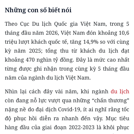
CHƯƠNG TRÌNH OCOP - MỖI XÃ
Những con số biết nói
MỘT SẢN PHẨM
Theo Cục Du lịch Quốc gia Việt Nam, trong 5
RADIO
tháng đầu năm 2026, Việt Nam đón khoảng 10,6
triệu lượt khách quốc tế, tăng 14,9% so với cùng
MEDIA CENTER
kỳ năm 2025; tổng thu từ khách du lịch đạt
E-Magazine
khoảng 470 nghìn tỷ đồng. Đây là mức cao nhất
từng được ghi nhận trong cùng kỳ 5 tháng đầu
Video
năm của ngành du lịch Việt Nam.
Media Chính trị
Nhìn lại cách đây vài năm, khi ngành
du lịch
Media Kinh tế
còn đang nỗ lực vượt qua những “chấn thương”
nặng nề do đại dịch Covid-19, ít ai nghĩ rằng tốc
Media Văn hóa
độ phục hồi diễn ra nhanh đến vậy. Mục tiêu
Media Xã hội
hàng đầu của giai đoạn 2022-2023 là khôi phục