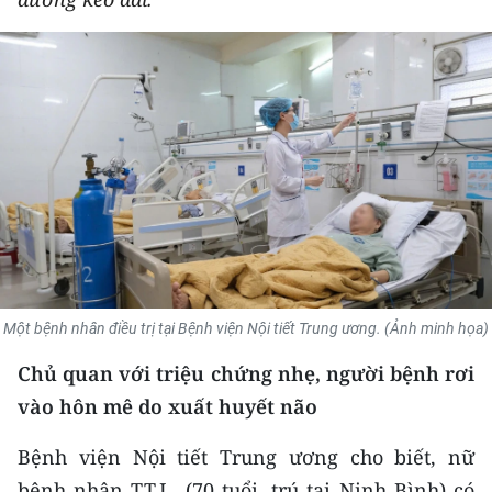
THỂ THAO
GIÁO DỤC
Y TẾ
KHOA HỌC - CÔNG NGHỆ
MÔI TRƯỜNG
BẠN ĐỌC
Một bệnh nhân điều trị tại Bệnh viện Nội tiết Trung ương. (Ảnh minh họa)
KIỂM CHỨNG THÔNG TIN
Chủ quan với triệu chứng nhẹ, người bệnh rơi
TRI THỨC CHUYÊN SÂU
vào hôn mê do xuất huyết não
54 DÂN TỘC VIỆT NAM
Bệnh viện Nội tiết Trung ương cho biết, nữ
bệnh nhân T.T.L. (70 tuổi, trú tại Ninh Bình) có