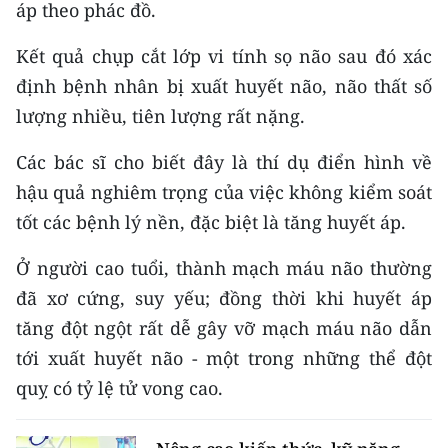
áp theo phác đồ.
CHUYÊN ĐỀ
Kết quả chụp cắt lớp vi tính sọ não sau đó xác
định bệnh nhân bị xuất huyết não, não thất số
CÁC CHUYÊN TRANG
lượng nhiều, tiên lượng rất nặng.
VỀ BÁO NHÂN DÂN
Các bác sĩ cho biết đây là thí dụ điển hình về
hậu quả nghiêm trọng của việc không kiểm soát
THỜI NAY
tốt các bệnh lý nền, đặc biệt là tăng huyết áp.
NHÂN DÂN CUỐI TUẦN
Ở người cao tuổi, thành mạch máu não thường
đã xơ cứng, suy yếu; đồng thời khi huyết áp
NHÂN DÂN HẰNG THÁNG
tăng đột ngột rất dễ gây vỡ mạch máu não dẫn
MUA BÁO
tới xuất huyết não - một trong những thể đột
quỵ có tỷ lệ tử vong cao.
ĐỌC BÁO IN