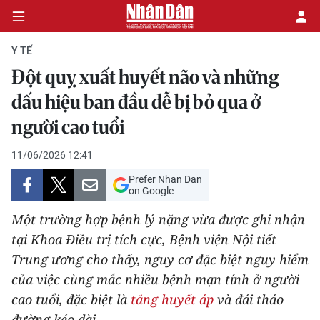
Y TẾ
Đột quỵ xuất huyết não và những
CHÍNH TRỊ
dấu hiệu ban đầu dễ bị bỏ qua ở
người cao tuổi
KINH TẾ
11/06/2026 12:41
VĂN HÓA
Prefer Nhan Dan
on Google
XÃ HỘI
Một trường hợp bệnh lý nặng vừa được ghi nhận
PHÁP LUẬT
tại Khoa Điều trị tích cực, Bệnh viện Nội tiết
Trung ương cho thấy, nguy cơ đặc biệt nguy hiểm
DU LỊCH
của việc cùng mắc nhiều bệnh mạn tính ở người
cao tuổi, đặc biệt là
tăng huyết áp
và đái tháo
THẾ GIỚI
đường kéo dài.