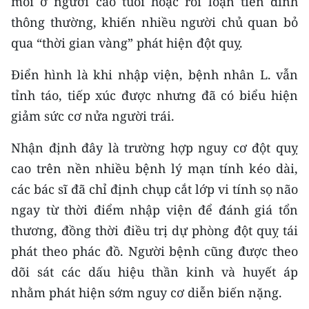
mỏi ở người cao tuổi hoặc rối loạn tiền đình
Media Pháp luật
thông thường, khiến nhiều người chủ quan bỏ
Media Du lịch
qua “thời gian vàng” phát hiện đột quỵ.
Media Thế giới
Điển hình là khi nhập viện, bệnh nhân L. vẫn
tỉnh táo, tiếp xúc được nhưng đã có biểu hiện
Media Thể thao
giảm sức cơ nửa người trái.
Media Giáo dục
Nhận định đây là trường hợp nguy cơ đột quỵ
Media Y tế
cao trên nền nhiều bệnh lý mạn tính kéo dài,
Media Khoa học - Công nghệ
các bác sĩ đã chỉ định chụp cắt lớp vi tính sọ não
ngay từ thời điểm nhập viện để đánh giá tổn
Media Môi trường
thương, đồng thời điều trị dự phòng đột quỵ tái
Ảnh
phát theo phác đồ. Người bệnh cũng được theo
dõi sát các dấu hiệu thần kinh và huyết áp
Infographic
nhằm phát hiện sớm nguy cơ diễn biến nặng.