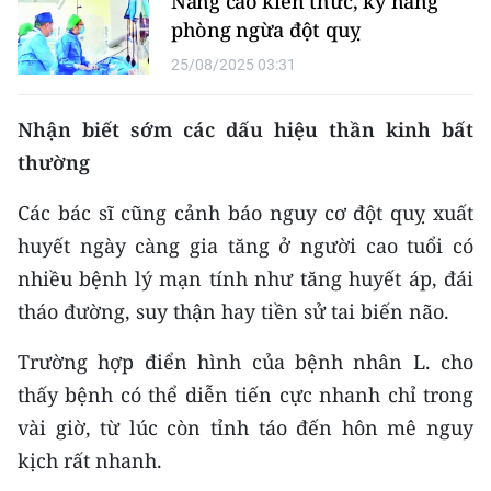
Nâng cao kiến thức, kỹ năng
ENGLISH
phòng ngừa đột quỵ
中文
25/08/2025 03:31
FRANÇAIS
Nhận biết sớm các dấu hiệu thần kinh bất
thường
РУССКИЙ
Các bác sĩ cũng cảnh báo nguy cơ đột quỵ xuất
ESPAÑOL
huyết ngày càng gia tăng ở người cao tuổi có
한국어
nhiều bệnh lý mạn tính như tăng huyết áp, đái
tháo đường, suy thận hay tiền sử tai biến não.
Trường hợp điển hình của bệnh nhân L. cho
thấy bệnh có thể diễn tiến cực nhanh chỉ trong
vài giờ, từ lúc còn tỉnh táo đến hôn mê nguy
kịch rất nhanh.