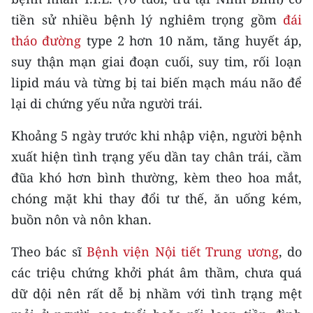
CHƯƠNG TRÌNH OCOP - MỖI XÃ
tiền sử nhiều bệnh lý nghiêm trọng gồm
đái
MỘT SẢN PHẨM
tháo đường
type 2 hơn 10 năm, tăng huyết áp,
suy thận mạn giai đoạn cuối, suy tim, rối loạn
RADIO
lipid máu và từng bị tai biến mạch máu não để
MEDIA CENTER
lại di chứng yếu nửa người trái.
E-Magazine
Khoảng 5 ngày trước khi nhập viện, người bệnh
xuất hiện tình trạng yếu dần tay chân trái, cầm
Video
đũa khó hơn bình thường, kèm theo hoa mắt,
Media Chính trị
chóng mặt khi thay đổi tư thế, ăn uống kém,
buồn nôn và nôn khan.
Media Kinh tế
Theo bác sĩ
Bệnh viện Nội tiết Trung ương
, do
Media Văn hóa
các triệu chứng khởi phát âm thầm, chưa quá
Media Xã hội
dữ dội nên rất dễ bị nhầm với tình trạng mệt