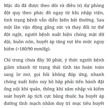
TIN MỚI
Mặc dù đã được theo dõi và điều trị dự phòng
đột quỵ theo phác đồ ngay từ khi nhập viện,
TIN ĐỊA PHƯƠNG
tình trạng bệnh vẫn diễn biến bất thường. Sau
một lần vận động gắng sức và thay đổi tư thế
Trung du và miền núi phía Bắc
đột ngột, người bệnh xuất hiện chóng mặt dữ
Đồng bằng sông Hồng
dội, buồn nôn, huyết áp tăng vọt lên mức nguy
Bắc Trung Bộ
hiểm (>180/90 mmHg).
Duyên hải Nam Trung Bộ và Tây
Chỉ trong chưa đầy 30 phút, ý thức người bệnh
Nguyên
giảm nhanh từ trạng thái tỉnh táo hoàn toàn
sang lơ mơ, gọi hỏi không đáp ứng, nhanh
Đông Nam Bộ
chóng xuất hiện suy hô hấp phải tiến hành đặt
Đồng bằng sông Cửu Long
ống nội khí quản, thông khí xâm nhập và kiểm
soát huyết áp tích cực bằng thuốc hạ huyết áp
Chuyên trang Hà Nội
đường tĩnh mạch nhằm duy trì mục tiêu huyết
Chuyên trang TP. Hồ Chí Minh