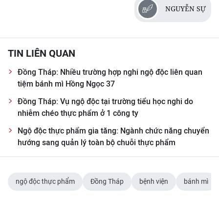
ENGLISH
NGUYỄN SỰ
中文
TIN LIÊN QUAN
FRANÇAIS
Đồng Tháp: Nhiều trường hợp nghi ngộ độc liên quan
РУССКИЙ
tiệm bánh mì Hồng Ngọc 37
ESPAÑOL
Đồng Tháp: Vụ ngộ độc tại trường tiểu học nghi do
nhiễm chéo thực phẩm ở 1 công ty
한국어
Ngộ độc thực phẩm gia tăng: Ngành chức năng chuyển
hướng sang quản lý toàn bộ chuỗi thực phẩm
ngộ độc thực phẩm
Đồng Tháp
bệnh viện
bánh mì