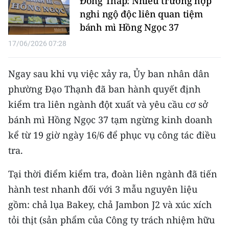
Đồng Tháp: Nhiều trường hợp
Media Pháp luật
nghi ngộ độc liên quan tiệm
Media Du lịch
bánh mì Hồng Ngọc 37
17/06/2026 07:28
Media Thế giới
Media Thể thao
Ngay sau khi vụ việc xảy ra, Ủy ban nhân dân
phường Đạo Thạnh đã ban hành quyết định
Media Giáo dục
kiểm tra liên ngành đột xuất và yêu cầu cơ sở
Media Y tế
bánh mì Hồng Ngọc 37 tạm ngừng kinh doanh
kể từ 19 giờ ngày 16/6 để phục vụ công tác điều
Media Khoa học - Công nghệ
tra.
Media Môi trường
Tại thời điểm kiểm tra, đoàn liên ngành đã tiến
Ảnh
hành test nhanh đối với 3 mẫu nguyên liệu
gồm: chả lụa Bakey, chả Jambon J2 và xúc xích
Infographic
tỏi thịt (sản phẩm của Công ty trách nhiệm hữu