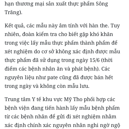
hạn thương mại sản xuất thực phẩm Sông
TIN MỚI
Trăng).
TIN ĐỊA PHƯƠNG
Kết quả, các mẫu này âm tính với hàn the. Tuy
Trung du và miền núi phía Bắc
nhiên, đoàn kiểm tra cho biết gặp khó khăn
trong việc lấy mẫu thực phẩm thành phẩm để
Đồng bằng sông Hồng
xét nghiệm do cơ sở không xác định được mẫu
Bắc Trung Bộ
thực phẩm đã sử dụng trong ngày 15/6 (thời
điểm các bệnh nhân ăn và phát bệnh). Các
Duyên hải Nam Trung Bộ và Tây
nguyên liệu như pate cũng đã được bán hết
Nguyên
trong ngày và không còn mẫu lưu.
Đông Nam Bộ
Trung tâm Y tế khu vực Mỹ Tho phối hợp các
Đồng bằng sông Cửu Long
bệnh viện đang tiến hành lấy mẫu bệnh phẩm
Chuyên trang Hà Nội
từ các bệnh nhân để gửi đi xét nghiệm nhằm
xác định chính xác nguyên nhân nghi ngờ ngộ
Chuyên trang TP. Hồ Chí Minh