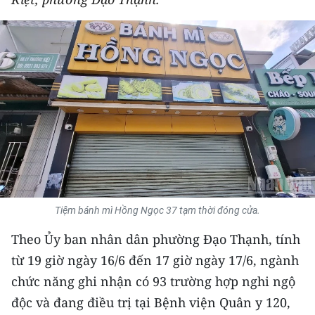
THỂ THAO
GIÁO DỤC
Y TẾ
KHOA HỌC - CÔNG NGHỆ
MÔI TRƯỜNG
BẠN ĐỌC
Tiệm bánh mì Hồng Ngọc 37 tạm thời đóng cửa.
KIỂM CHỨNG THÔNG TIN
Theo Ủy ban nhân dân phường Đạo Thạnh, tính
TRI THỨC CHUYÊN SÂU
từ 19 giờ ngày 16/6 đến 17 giờ ngày 17/6, ngành
chức năng ghi nhận có 93 trường hợp nghi ngộ
54 DÂN TỘC VIỆT NAM
độc và đang điều trị tại Bệnh viện Quân y 120,