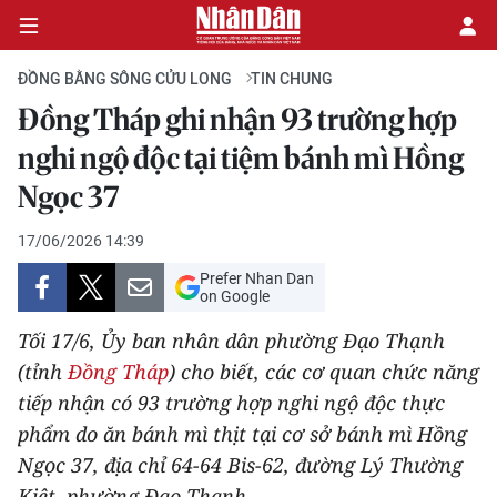
ĐỒNG BẰNG SÔNG CỬU LONG
TIN CHUNG
Đồng Tháp ghi nhận 93 trường hợp
CHÍNH TRỊ
nghi ngộ độc tại tiệm bánh mì Hồng
Ngọc 37
KINH TẾ
17/06/2026 14:39
VĂN HÓA
Prefer Nhan Dan
on Google
XÃ HỘI
Tối 17/6, Ủy ban nhân dân phường Đạo Thạnh
PHÁP LUẬT
(tỉnh
Đồng Tháp
) cho biết, các cơ quan chức năng
tiếp nhận có 93 trường hợp nghi ngộ độc thực
DU LỊCH
phẩm do ăn bánh mì thịt tại cơ sở bánh mì Hồng
Ngọc 37, địa chỉ 64-64 Bis-62, đường Lý Thường
THẾ GIỚI
Kiệt, phường Đạo Thạnh.