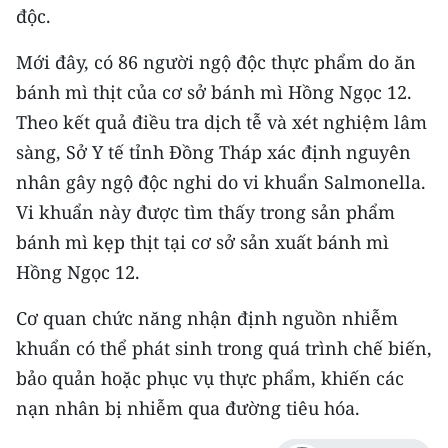
độc.
CHUYÊN ĐỀ
Mới đây, có 86 người ngộ độc thực phẩm do ăn
CÁC CHUYÊN TRANG
bánh mì thịt của cơ sở bánh mì Hồng Ngọc 12.
Theo kết quả điều tra dịch tễ và xét nghiệm lâm
sàng, Sở Y tế tỉnh Đồng Tháp xác định nguyên
VỀ BÁO NHÂN DÂN
nhân gây ngộ độc nghi do vi khuẩn Salmonella.
THỜI NAY
Vi khuẩn này được tìm thấy trong sản phẩm
bánh mì kẹp thịt tại cơ sở sản xuất bánh mì
NHÂN DÂN CUỐI TUẦN
Hồng Ngọc 12.
NHÂN DÂN HẰNG THÁNG
Cơ quan chức năng nhận định nguồn nhiễm
khuẩn có thể phát sinh trong quá trình chế biến,
MUA BÁO
bảo quản hoặc phục vụ thực phẩm, khiến các
ĐỌC BÁO IN
nạn nhân bị nhiễm qua đường tiêu hóa.