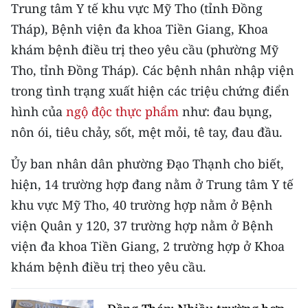
CHƯƠNG TRÌNH OCOP - MỖI XÃ
Trung tâm Y tế khu vực Mỹ Tho (tỉnh Đồng
MỘT SẢN PHẨM
Tháp), Bệnh viện đa khoa Tiền Giang, Khoa
khám bệnh điều trị theo yêu cầu (phường Mỹ
RADIO
Tho, tỉnh Đồng Tháp). Các bệnh nhân nhập viện
trong tình trạng xuất hiện các triệu chứng điển
MEDIA CENTER
hình của
ngộ độc thực phẩm
như: đau bụng,
nôn ói, tiêu chảy, sốt, mệt mỏi, tê tay, đau đầu.
E-Magazine
Video
Ủy ban nhân dân phường Đạo Thạnh cho biết,
hiện, 14 trường hợp đang nằm ở Trung tâm Y tế
Media Chính trị
khu vực Mỹ Tho, 40 trường hợp nằm ở Bệnh
Media Kinh tế
viện Quân y 120, 37 trường hợp nằm ở Bệnh
viện đa khoa Tiền Giang, 2 trường hợp ở Khoa
Media Văn hóa
khám bệnh điều trị theo yêu cầu.
Media Xã hội