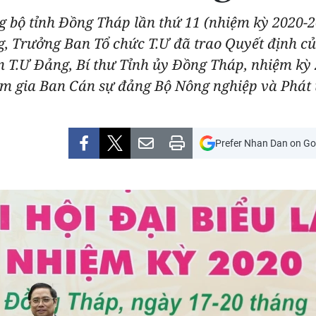
ng bộ tỉnh Đồng Tháp lần thứ 11 (nhiệm kỳ 2020
ng, Trưởng Ban Tổ chức T.Ư đã trao Quyết định củ
n T.Ư Đảng, Bí thư Tỉnh ủy Đồng Tháp, nhiệm kỳ
am gia Ban Cán sự đảng Bộ Nông nghiệp và Phát 
Prefer Nhan Dan on Go