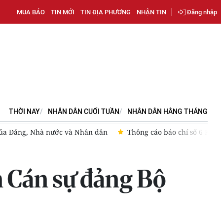
MUA BÁO
TIN MỚI
TIN ĐỊA PHƯƠNG
NHẬN TIN
Đăng nhập
THỜI NAY
NHÂN DÂN CUỐI TUẦN
NHÂN DÂN HẰNG THÁNG
 của Đảng, Nhà nước và Nhân dân
Thông cáo báo chí số 6 Kỳ h
 Cán sự đảng Bộ