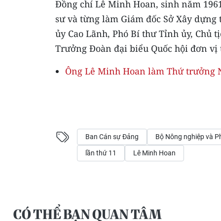
Đồng chí Lê Minh Hoan, sinh năm 1961, 
sư và từng làm Giám đốc Sở Xây dựng 
ủy Cao Lãnh, Phó Bí thư Tỉnh ủy, Chủ t
Trưởng Đoàn đại biểu Quốc hội đơn vị 
Ông Lê Minh Hoan làm Thứ trưởng N
Ban Cán sự Đảng
Bộ Nông nghiệp và Ph
lần thứ 11
Lê Minh Hoan
CÓ THỂ BẠN QUAN TÂM