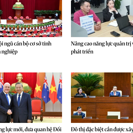
i ngũ cán bộ cơ sở tinh
Nâng cao năng lực quản trị 
n nghiệp
phát triển
ng lực mới, đưa quan hệ Đối
Đô thị đặc biệt cần được xâ