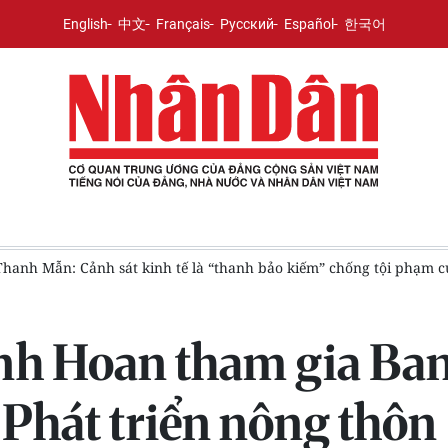
English
中文
Français
Русский
Español
한국어
n Thanh Mẫn: Cảnh sát kinh tế là “thanh bảo kiếm” chống tội phạm
nh Hoan tham gia Ban
Phát triển nông thôn