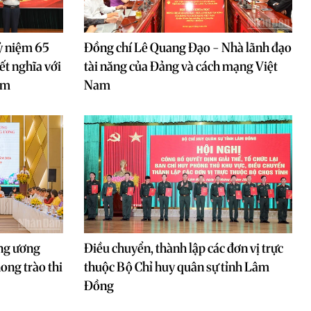
ỷ niệm 65
Đồng chí Lê Quang Đạo - Nhà lãnh đạo
t nghĩa với
tài năng của Đảng và cách mạng Việt
am
Nam
ung ương
Điều chuyển, thành lập các đơn vị trực
ong trào thi
thuộc Bộ Chỉ huy quân sự tỉnh Lâm
Đồng