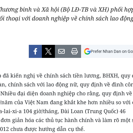
- Thương binh và Xã hội (Bộ LĐ-TB và XH) phối 
ối thoại với doanh nghiệp về chính sách lao động
Prefer Nhan Dan on Go
p đã kiến nghị về chính sách tiền lương, BHXH, quy
àn, chính sách với lao động nữ, quy định về đình cô
 Nhiều đại diện doanh nghiệp cho rằng, quy định về 
ờ/năm của Việt Nam đang khắt khe hơn nhiều so với 
lai-xi-a 104 giờ/tháng, Đài Loan (Trung Quốc) 46
 đơn giản hóa các thủ tục hành chính và làm rõ một 
2012 chưa được hướng dẫn cụ thể.