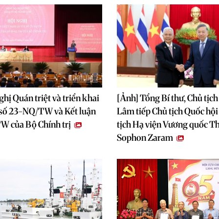
hị Quán triệt và triển khai
[Ảnh] Tổng Bí thư, Chủ tịc
 số 23-NQ/TW và Kết luận
Lâm tiếp Chủ tịch Quốc hộ
W của Bộ Chính trị
tịch Hạ viện Vương quốc T
Sophon Zaram