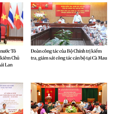
h nước Tô
Đoàn công tác của Bộ Chính trị kiểm
i kiêm Chủ
tra, giám sát công tác cán bộ tại Cà Mau
hái Lan