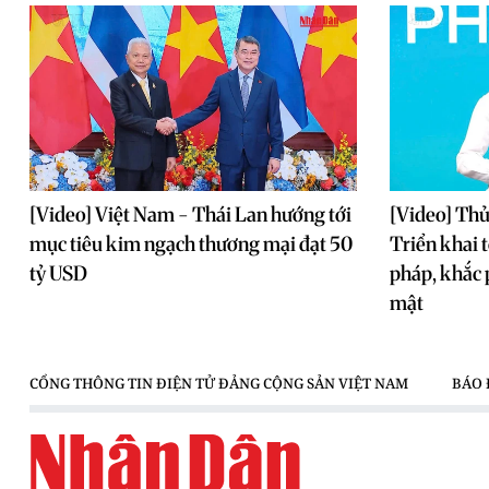
[Video] Việt Nam - Thái Lan hướng tới
[Video] Th
mục tiêu kim ngạch thương mại đạt 50
Triển khai t
tỷ USD
pháp, khắc 
mật
CỔNG THÔNG TIN ĐIỆN TỬ ĐẢNG CỘNG SẢN VIỆT NAM
BÁO 