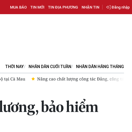
MUA BÁO
TIN MỚI
TIN ĐỊA PHƯƠNG
NHẬN TIN
Đăng nhập
THỜI NAY
NHÂN DÂN CUỐI TUẦN
NHÂN DÂN HẰNG THÁNG
, công tác chính trị cho ngành ngoại giao trong kỷ nguyên mới
n lương, bảo hiểm