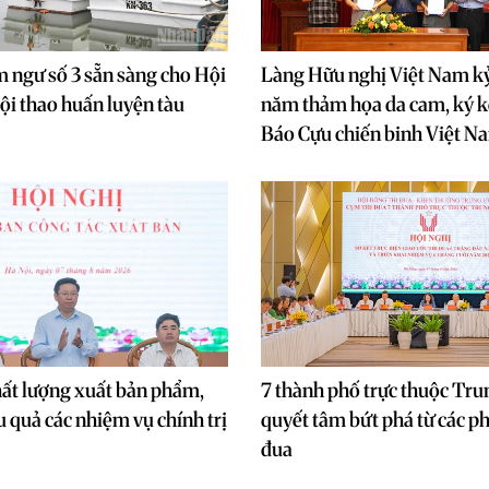
m ngư số 3 sẵn sàng cho Hội
Làng Hữu nghị Việt Nam k
 hội thao huấn luyện tàu
năm thảm họa da cam, ký kế
Báo Cựu chiến binh Việt N
ất lượng xuất bản phẩm,
7 thành phố trực thuộc Tr
u quả các nhiệm vụ chính trị
quyết tâm bứt phá từ các ph
đua