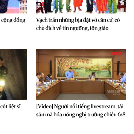
g cộng đồng
Vạch trần những bịa đặt vô căn cứ, có
chủ đích về tín ngưỡng, tôn giáo
ốt liệt sĩ
[Video] Người nổi tiếng livestream, tài
sản mã hóa nóng nghị trường chiều 6/8