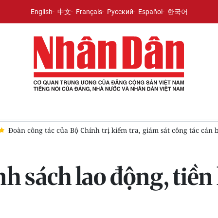
English
中文
Français
Русский
Español
한국어
công tác cán bộ tại Cà Mau
Nâng cao chất lượng công tác Đảng
nh sách lao động, tiề