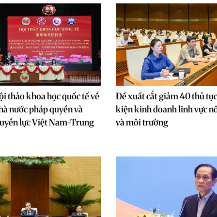
i thảo khoa học quốc tế về
Đề xuất cắt giảm 40 thủ tục
hà nước pháp quyền và
kiện kinh doanh lĩnh vực n
quyền lực Việt Nam-Trung
và môi trường