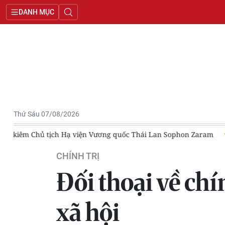
DANH MỤC
Thứ Sáu 07/08/2026
hon Zaram
Đoàn công tác của Bộ Chính trị kiểm tra, giám sát 
CHÍNH TRỊ
Đối thoại về chí
xã hội