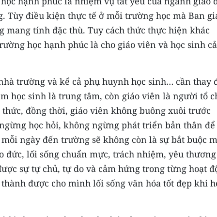
học hạnh phúc là nhiệm vụ tất yếu của ngành giáo 
g. Tùy điều kiện thực tế ở mỗi trường học mà Ban g
g mang tính đặc thù. Tuy cách thức thực hiện khác
rường học hạnh phúc là cho giáo viên và học sinh c
 nhà trường và kể cả phụ huynh học sinh… cần thay 
em học sinh là trung tâm, còn giáo viên là người tổ 
 thức, đồng thời, giáo viên không buông xuôi trước
gừng học hỏi, không ngừng phát triển bản thân để
ể mỗi ngày đến trường sẽ không còn là sự bắt buộc m
o đức, lối sống chuẩn mực, trách nhiệm, yêu thương
được sự tự chủ, tự do và cảm hứng trong từng hoạt 
h thành được cho mình lối sống văn hóa tốt đẹp khi h