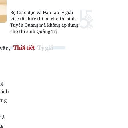
Bộ Giáo dục và Đào tạo lý giải
việc tổ chức thi lại cho thí sinh
Tuyên Quang mà không áp dụng
cho thí sinh Quảng Trị
Thời tiết
Tỷ giá
uyên,
ng
sách
ơng
iá
ng