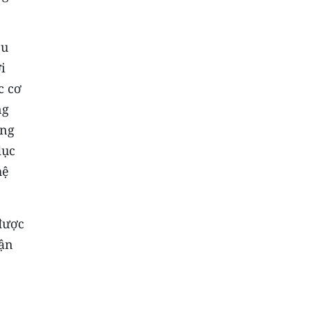
êu
i
c cơ
ng
ờng
dục
hệ
được
hận