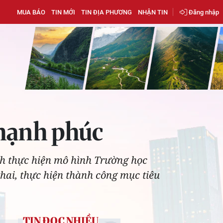
MUA BÁO
TIN MỚI
TIN ĐỊA PHƯƠNG
NHẬN TIN
Đăng nhập
 hạnh phúc
ch thực hiện mô hình Trường học
hai, thực hiện thành công mục tiêu
TIN ĐỌC NHIỀU