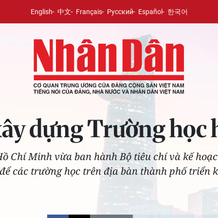
English
中文
Français
Русский
Español
한국어
 xây dựng Trường học
ồ Chí Minh vừa ban hành Bộ tiêu chí và kế hoạ
để các trường học trên địa bàn thành phố triển k