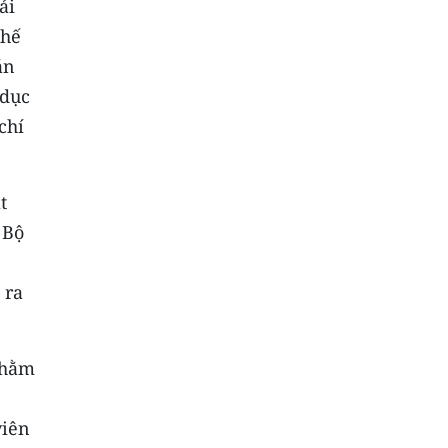
ải
thế
án
 dục
chí
t
 Bộ
 ra
nhằm
viên