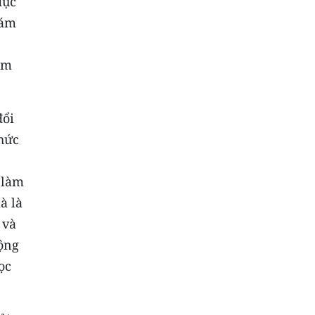
dục
iám
ảm
đổi
chức
 làm
à là
 và
động
ọc