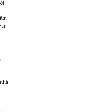
ới
 năm
gặp
à
 nhà