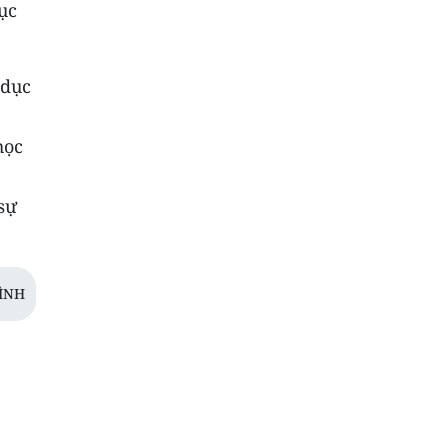
ục
 dục
học
sự
ÌNH