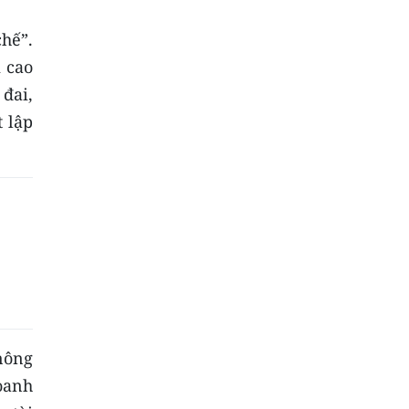
hế”.
i cao
đai,
t lập
nông
oanh