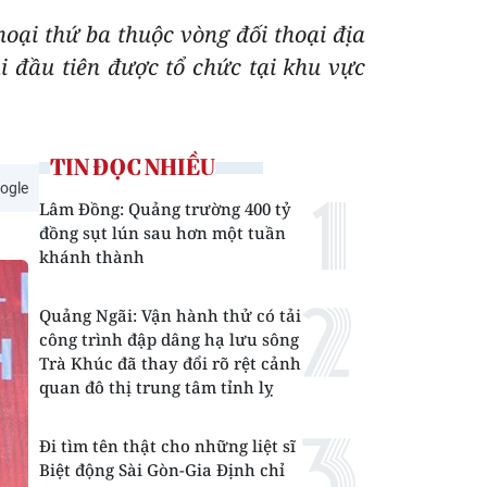
hoại thứ ba thuộc vòng đối thoại địa
i đầu tiên được tổ chức tại khu vực
TIN ĐỌC NHIỀU
ogle
Lâm Đồng: Quảng trường 400 tỷ
đồng sụt lún sau hơn một tuần
khánh thành
Quảng Ngãi: Vận hành thử có tải
công trình đập dâng hạ lưu sông
Trà Khúc đã thay đổi rõ rệt cảnh
quan đô thị trung tâm tỉnh lỵ
Đi tìm tên thật cho những liệt sĩ
Biệt động Sài Gòn-Gia Định chỉ