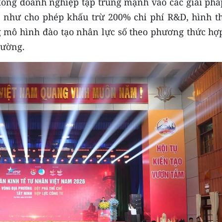
đồng doanh nghiệp tập trung mạnh vào các giải pháp
, như cho phép khấu trừ 200% chi phí R&D, hình t
g mô hình đào tạo nhân lực số theo phương thức hợp
rường.