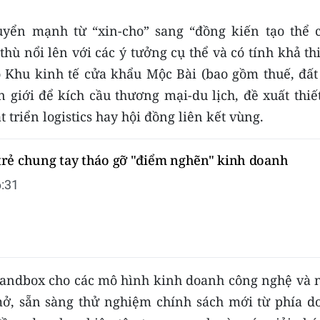
yển mạnh từ “xin-cho” sang “đồng kiến tạo thể c
hù nổi lên với các ý tưởng cụ thể và có tính khả th
Khu kinh tế cửa khẩu Mộc Bài (bao gồm thuế, đất 
 giới để kích cầu thương mại-du lịch, đề xuất thiế
triển logistics hay hội đồng liên kết vùng.
rẻ chung tay tháo gỡ "điểm nghẽn" kinh doanh
:31
ế sandbox cho các mô hình kinh doanh công nghệ và 
mở, sẵn sàng thử nghiệm chính sách mới từ phía d