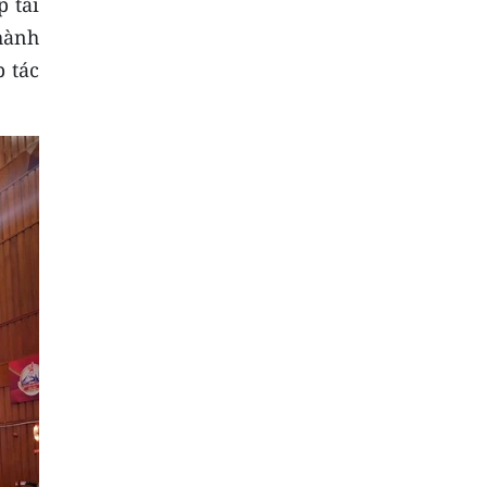
 tài
hành
 tác