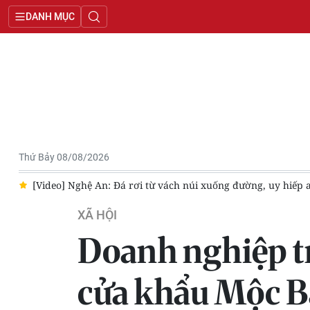
DANH MỤC
Thứ Bảy 08/08/2026
o thông
Giao thông qua đèo Bảo Lộc được thông tuyến trở lại
XÃ HỘI
Doanh nghiệp trẻ
cửa khẩu Mộc B