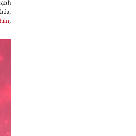
 cạnh
khóa,
nhân
,