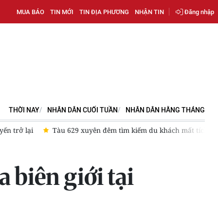
MUA BÁO
TIN MỚI
TIN ĐỊA PHƯƠNG
NHẬN TIN
Đăng nhập
THỜI NAY
NHÂN DÂN CUỐI TUẦN
NHÂN DÂN HẰNG THÁNG
 Nẵng
Lâm Đồng: “Chiến dịch 500 ngày đêm” dự kiến về đích 
 biên giới tại