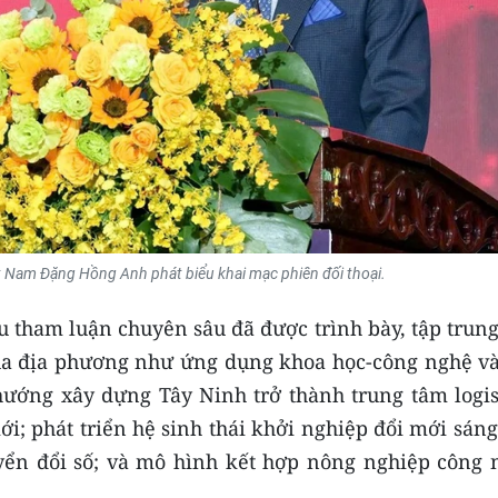
t Nam Đặng Hồng Anh phát biểu khai mạc phiên đối thoại.
u tham luận chuyên sâu đã được trình bày, tập trun
của địa phương như ứng dụng khoa học-công nghệ và
ướng xây dựng Tây Ninh trở thành trung tâm logist
; phát triển hệ sinh thái khởi nghiệp đổi mới sáng
yển đổi số; và mô hình kết hợp nông nghiệp công 