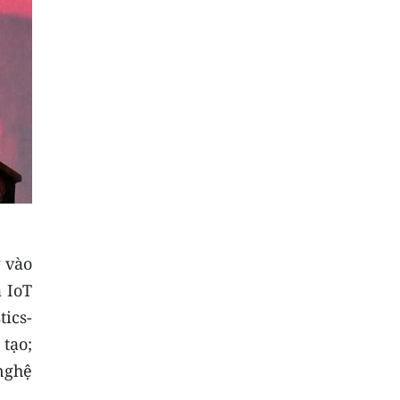
g vào
 IoT
ics-
 tạo;
nghệ