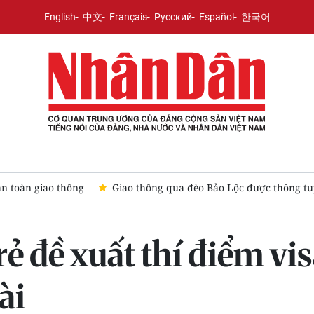
English
中文
Français
Русский
Español
한국어
Tàu 629 xuyên đêm tìm kiếm du khách mất tích trên biển Đà
 đề xuất thí điểm visa
ài