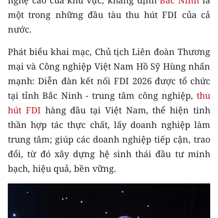
nghệ cao của khu vực, khẳng định
Bắc Ninh
là
CHƯƠNG TRÌNH OCOP - MỖI XÃ
một trong những đầu tàu thu hút FDI của cả
MỘT SẢN PHẨM
nước.
RADIO
Phát biểu khai mạc, Chủ tịch Liên đoàn Thương
mại và Công nghiệp Việt Nam Hồ Sỹ Hùng nhấn
MEDIA CENTER
mạnh: Diễn đàn kết nối FDI 2026 được tổ chức
E-Magazine
tại tỉnh Bắc Ninh - trung tâm công nghiệp,
thu
hút FDI
hàng đầu tại Việt Nam, thể hiện tinh
Video
thần hợp tác thực chất, lấy doanh nghiệp làm
Media Chính trị
trung tâm; giúp các doanh nghiệp tiếp cận, trao
đổi, từ đó xây dựng hệ sinh thái đầu tư minh
Media Kinh tế
bạch, hiệu quả, bền vững.
Media Văn hóa
Media Xã hội