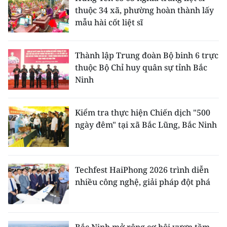
thuộc 34 xã, phường hoàn thành lấy
mẫu hài cốt liệt sĩ
Thành lập Trung đoàn Bộ binh 6 trực
thuộc Bộ Chỉ huy quân sự tỉnh Bắc
Ninh
Kiểm tra thực hiện Chiến dịch "500
ngày đêm" tại xã Bắc Lũng, Bắc Ninh
Techfest HaiPhong 2026 trình diễn
nhiều công nghệ, giải pháp đột phá