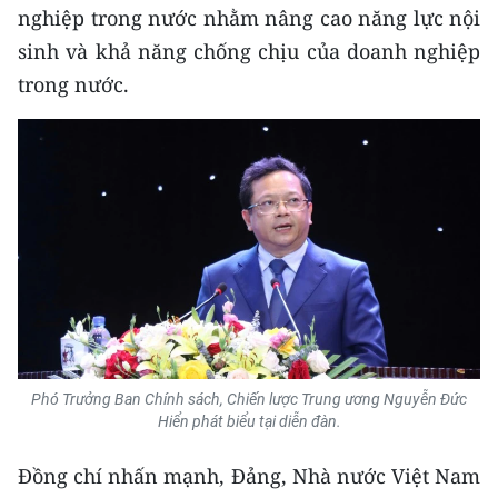
nghiệp trong nước nhằm nâng cao năng lực nội
CHUYÊN ĐỀ
sinh và khả năng chống chịu của doanh nghiệp
trong nước.
CÁC CHUYÊN TRANG
VỀ BÁO NHÂN DÂN
THỜI NAY
NHÂN DÂN CUỐI TUẦN
NHÂN DÂN HẰNG THÁNG
MUA BÁO
Phó Trưởng Ban Chính sách, Chiến lược Trung ương Nguyễn Đức
Hiển phát biểu tại diễn đàn.
ĐỌC BÁO IN
Đồng chí nhấn mạnh, Đảng, Nhà nước Việt Nam