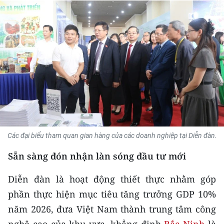
THỂ THAO
GIÁO DỤC
Y TẾ
KHOA HỌC - CÔNG NGHỆ
MÔI TRƯỜNG
BẠN ĐỌC
Các đại biểu tham quan gian hàng của các doanh nghiệp tại Diễn đàn.
Sẵn sàng đón nhận làn sóng đầu tư mới
KIỂM CHỨNG THÔNG TIN
Diễn đàn là hoạt động thiết thực nhằm góp
TRI THỨC CHUYÊN SÂU
phần thực hiện mục tiêu tăng trưởng GDP 10%
54 DÂN TỘC VIỆT NAM
năm 2026, đưa Việt Nam thành trung tâm công