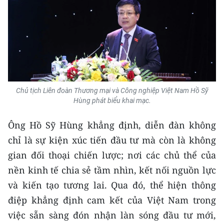
Media Pháp luật
Media Du lịch
Media Thế giới
Media Thể thao
Media Giáo dục
Chủ tịch Liên đoàn Thương mại và Công nghiệp Việt Nam Hồ Sỹ
Hùng phát biểu khai mạc.
Media Y tế
Ông Hồ Sỹ Hùng khẳng định, diễn đàn không
Media Khoa học - Công nghệ
chỉ là sự kiện xúc tiến đầu tư mà còn là không
gian đối thoại chiến lược; nơi các chủ thể của
Media Môi trường
nền kinh tế chia sẻ tầm nhìn, kết nối nguồn lực
Ảnh
và kiến tạo tương lai. Qua đó, thể hiện thông
điệp khẳng định cam kết của Việt Nam trong
Infographic
việc sẵn sàng đón nhận làn sóng đầu tư mới,