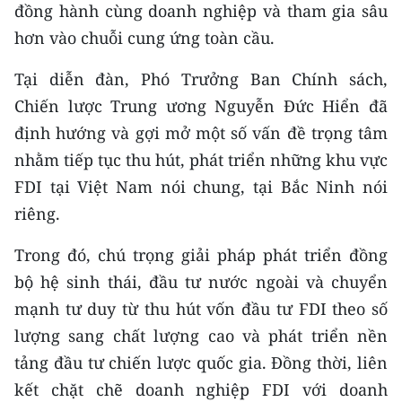
đồng hành cùng doanh nghiệp và tham gia sâu
TIN MỚI
hơn vào chuỗi cung ứng toàn cầu.
TIN ĐỊA PHƯƠNG
Tại diễn đàn, Phó Trưởng Ban Chính sách,
Trung du và miền núi phía Bắc
Chiến lược Trung ương Nguyễn Đức Hiển đã
định hướng và gợi mở một số vấn đề trọng tâm
Đồng bằng sông Hồng
nhằm tiếp tục thu hút, phát triển những khu vực
Bắc Trung Bộ
FDI tại Việt Nam nói chung, tại Bắc Ninh nói
riêng.
Duyên hải Nam Trung Bộ và Tây
Nguyên
Trong đó, chú trọng giải pháp phát triển đồng
bộ hệ sinh thái, đầu tư nước ngoài và chuyển
Đông Nam Bộ
mạnh tư duy từ thu hút vốn đầu tư FDI theo số
Đồng bằng sông Cửu Long
lượng sang chất lượng cao và phát triển nền
Chuyên trang Hà Nội
tảng đầu tư chiến lược quốc gia. Đồng thời, liên
kết chặt chẽ doanh nghiệp FDI với doanh
Chuyên trang TP. Hồ Chí Minh