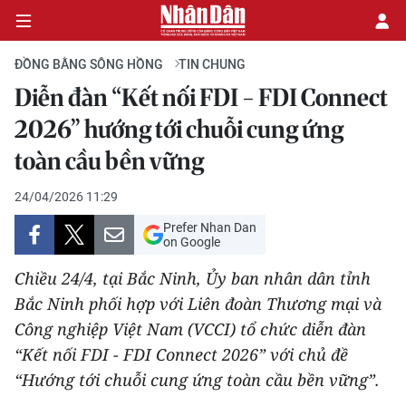
ĐỒNG BẰNG SÔNG HỒNG
TIN CHUNG
Diễn đàn “Kết nối FDI - FDI Connect
CHÍNH TRỊ
2026” hướng tới chuỗi cung ứng
toàn cầu bền vững
KINH TẾ
24/04/2026 11:29
VĂN HÓA
Prefer Nhan Dan
on Google
XÃ HỘI
Chiều 24/4, tại Bắc Ninh, Ủy ban nhân dân tỉnh
PHÁP LUẬT
Bắc Ninh phối hợp với Liên đoàn Thương mại và
Công nghiệp Việt Nam (VCCI) tổ chức diễn đàn
DU LỊCH
“Kết nối FDI - FDI Connect 2026” với chủ đề
“Hướng tới chuỗi cung ứng toàn cầu bền vững”.
THẾ GIỚI