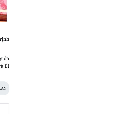
rịnh
g đã
à Bí
LAN