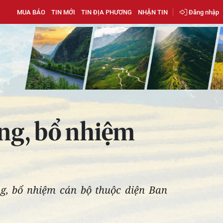
MUA BÁO
TIN MỚI
TIN ĐỊA PHƯƠNG
NHẬN TIN
Đăng nhập
ộng, bổ nhiệm
g, bổ nhiệm cán bộ thuộc diện Ban