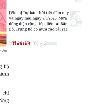
[Video] Dự báo thời tiết đêm nay
và ngày mai ngày 7/8/2026: Mưa
dông diện rộng tiếp diễn tại Bắc
Bộ, Trung Bộ có mưa rào rải rác
Thời tiết
Tỷ giá
nhiệm
g bộ
hành
 chí
ường