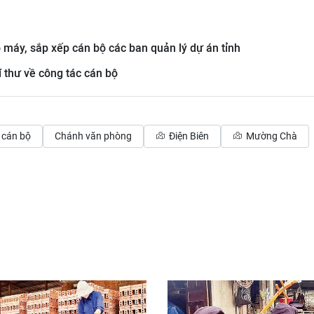
 máy, sắp xếp cán bộ các ban quản lý dự án tỉnh
 thư về công tác cán bộ
cán bộ
Chánh văn phòng
Điện Biên
Mường Chà