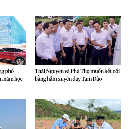
ng phổ
Thái Nguyên và Phú Thọ muốn kết nối
ón năm học
bằng hầm xuyên dãy Tam Đảo