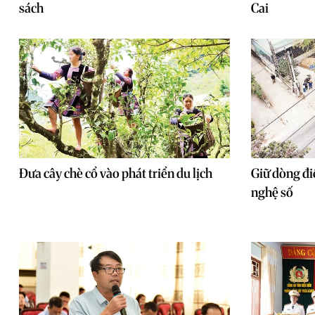
sách
Cai
Đưa cây chè cổ vào phát triển du lịch
Giữ dòng đi
nghệ số