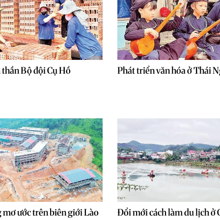
h thần Bộ đội Cụ Hồ
Phát triển văn hóa ở Thái 
 mơ ước trên biên giới Lào
Đổi mới cách làm du lịch ở