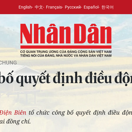
English
中文
Français
Русский
Español
한국어
 CHUNG
bố quyết định điều đ
Điện Biên
tổ chức công bố quyết định điều độn
ai đồng chí.