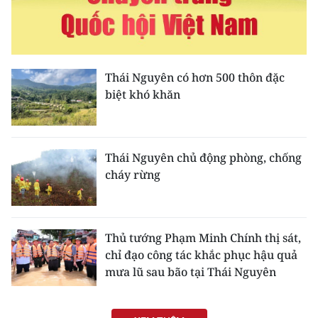
Media Pháp luật
Media Du lịch
Media Thế giới
Thái Nguyên có hơn 500 thôn đặc
biệt khó khăn
Media Thể thao
Media Giáo dục
Thái Nguyên chủ động phòng, chống
Media Y tế
cháy rừng
Media Khoa học - Công nghệ
Media Môi trường
Thủ tướng Phạm Minh Chính thị sát,
chỉ đạo công tác khắc phục hậu quả
Ảnh
mưa lũ sau bão tại Thái Nguyên
Infographic