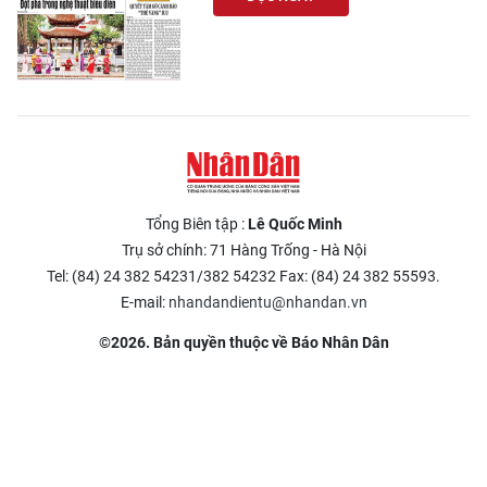
CHUYÊN ĐỀ
CÁC CHUYÊN TRANG
VỀ BÁO NHÂN DÂN
THỜI NAY
Tổng Biên tập :
Lê Quốc Minh
Trụ sở chính: 71 Hàng Trống - Hà Nội
NHÂN DÂN CUỐI TUẦN
Tel: (84) 24 382 54231/382 54232 Fax: (84) 24 382 55593.
E-mail:
nhandandientu@nhandan.vn
NHÂN DÂN HẰNG THÁNG
©2026. Bản quyền thuộc về Báo Nhân Dân
MUA BÁO
ĐỌC BÁO IN