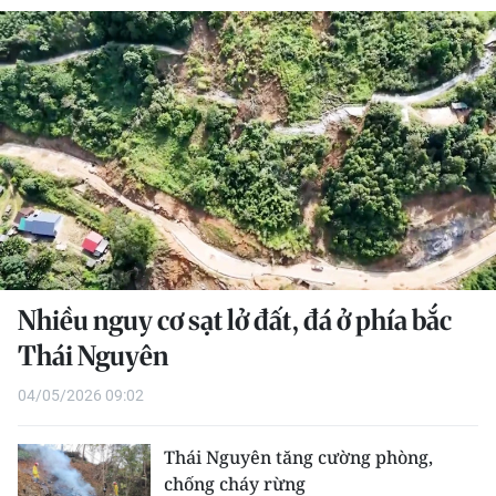
THỂ THAO
GIÁO DỤC
Y TẾ
KHOA HỌC - CÔNG NGHỆ
MÔI TRƯỜNG
BẠN ĐỌC
Nhiều nguy cơ sạt lở đất, đá ở phía bắc
KIỂM CHỨNG THÔNG TIN
Thái Nguyên
04/05/2026 09:02
TRI THỨC CHUYÊN SÂU
54 DÂN TỘC VIỆT NAM
Thái Nguyên tăng cường phòng,
chống cháy rừng