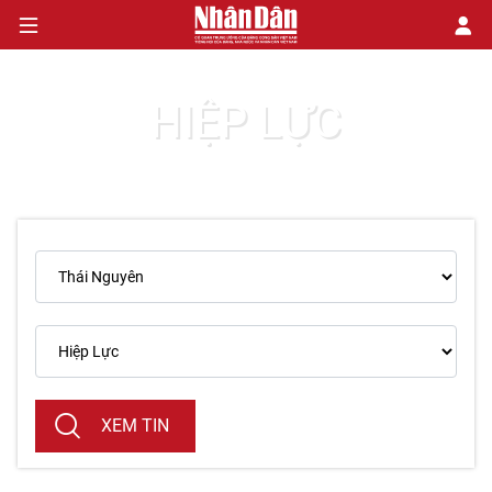
HIỆP LỰC
CHÍNH TRỊ
KINH TẾ
VĂN HÓA
XÃ HỘI
PHÁP LUẬT
DU LỊCH
XEM TIN
THẾ GIỚI