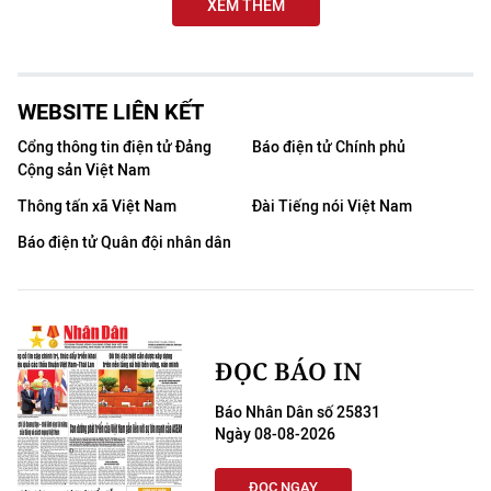
XEM THÊM
TIN MỚI
TIN ĐỊA PHƯƠNG
WEBSITE LIÊN KẾT
Trung du và miền núi phía Bắc
Cổng thông tin điện tử Đảng
Báo điện tử Chính phủ
Đồng bằng sông Hồng
Cộng sản Việt Nam
Thông tấn xã Việt Nam
Đài Tiếng nói Việt Nam
Bắc Trung Bộ
Báo điện tử Quân đội nhân dân
Duyên hải Nam Trung Bộ và Tây
Nguyên
Đông Nam Bộ
ĐỌC BÁO IN
Đồng bằng sông Cửu Long
Báo Nhân Dân số 25831
Ngày 08-08-2026
Chuyên trang Hà Nội
Chuyên trang TP. Hồ Chí Minh
ĐỌC NGAY