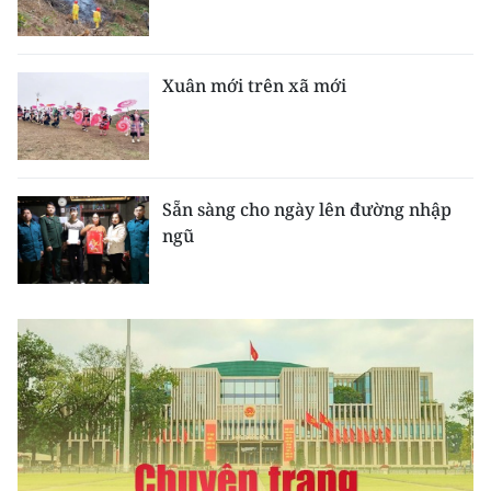
CHƯƠNG TRÌNH OCOP - MỖI XÃ
MỘT SẢN PHẨM
Xuân mới trên xã mới
RADIO
MEDIA CENTER
Sẵn sàng cho ngày lên đường nhập
E-Magazine
ngũ
Video
Media Chính trị
Media Kinh tế
Media Văn hóa
Media Xã hội