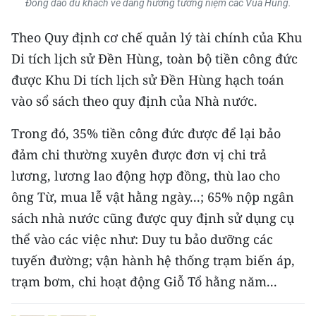
Đông đảo du khách về dâng hương tưởng niệm các Vua Hùng.
Media Pháp luật
Theo Quy định cơ chế quản lý tài chính của Khu
Media Du lịch
Di tích lịch sử Đền Hùng, toàn bộ tiền công đức
Media Thế giới
được Khu Di tích lịch sử Đền Hùng hạch toán
Media Thể thao
vào sổ sách theo quy định của Nhà nước.
Media Giáo dục
Trong đó, 35% tiền công đức được để lại bảo
đảm chi thường xuyên được đơn vị chi trả
Media Y tế
lương, lương lao động hợp đồng, thù lao cho
Media Khoa học - Công nghệ
ông Từ, mua lễ vật hằng ngày...; 65% nộp ngân
sách nhà nước cũng được quy định sử dụng cụ
Media Môi trường
thể vào các việc như: Duy tu bảo dưỡng các
Ảnh
tuyến đường; vận hành hệ thống trạm biến áp,
trạm bơm, chi hoạt động Giỗ Tổ hằng năm...
Infographic