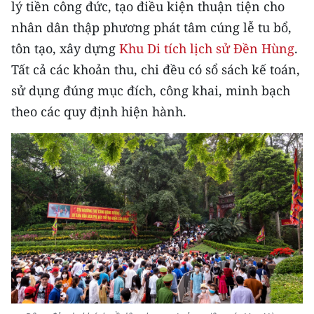
lý tiền công đức, tạo điều kiện thuận tiện cho
CHƯƠNG TRÌNH OCOP - MỖI XÃ
MỘT SẢN PHẨM
nhân dân thập phương phát tâm cúng lễ tu bổ,
tôn tạo, xây dựng
Khu Di tích lịch sử Đền Hùng
.
Tất cả các khoản thu, chi đều có sổ sách kế toán,
RADIO
sử dụng đúng mục đích, công khai, minh bạch
MEDIA CENTER
theo các quy định hiện hành.
E-Magazine
Video
Media Chính trị
Media Kinh tế
Media Văn hóa
Media Xã hội