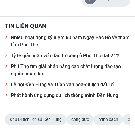
CHUYÊN ĐỀ
TIN LIÊN QUAN
CÁC CHUYÊN TRANG
Nhiều hoạt động kỷ niệm 60 năm Ngày Bác Hồ về thăm
tỉnh Phú Thọ
VỀ BÁO NHÂN DÂN
Tỷ lệ giải ngân vốn đầu tư công ở Phú Thọ đạt 21%
THỜI NAY
Phú Thọ tìm giải pháp nâng cao chất lượng đào tạo
nguồn nhân lực
NHÂN DÂN CUỐI TUẦN
Lễ hội Đền Hùng và Tuần văn hóa-du lịch đất Tổ
NHÂN DÂN HẰNG THÁNG
Phát hành ứng dụng du lịch thông minh Đền Hùng
MUA BÁO
ĐỌC BÁO IN
Khu Di tích lịch sử Đền Hùng
công đức
minh bạch