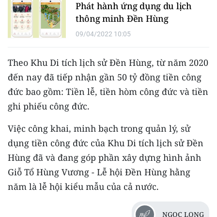
Phát hành ứng dụng du lịch
TIN MỚI
thông minh Đền Hùng
TIN ĐỊA PHƯƠNG
09/04/2022 10:05
Trung du và miền núi phía Bắc
Theo Khu Di tích lịch sử Đền Hùng, từ năm 2020
Đồng bằng sông Hồng
đến nay đã tiếp nhận gần 50 tỷ đồng tiền công
đức bao gồm: Tiền lễ, tiền hòm công đức và tiền
Bắc Trung Bộ
ghi phiếu công đức.
Duyên hải Nam Trung Bộ và Tây
Việc công khai, minh bạch trong quản lý, sử
Nguyên
dụng tiền công đức của Khu Di tích lịch sử Đền
Đông Nam Bộ
Hùng đã và đang góp phần xây dựng hình ảnh
Giỗ Tổ Hùng Vương - Lễ hội Đền Hùng hằng
Đồng bằng sông Cửu Long
năm là lễ hội kiểu mẫu của cả nước.
Chuyên trang Hà Nội
NGỌC LONG
Chuyên trang TP. Hồ Chí Minh