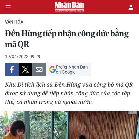
VĂN HÓA
Đền Hùng tiếp nhận công đức bằng
CHÍNH TRỊ
mã QR
KINH TẾ
19/04/2023 09:29
Prefer Nhan Dan
VĂN HÓA
on Google
Khu Di tích lịch sử Đền Hùng vừa công bố mã QR
XÃ HỘI
được sử dụng để tiếp nhận công đức của các tập
thể, cá nhân trong và ngoài nước.
PHÁP LUẬT
DU LỊCH
THẾ GIỚI