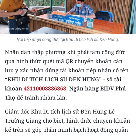
THỂ THAO
GIÁO DỤC
Y TẾ
Nơi tiếp nhận công đức tại Khu Di tích lịch sử Đền Hùng.
KHOA HỌC - CÔNG NGHỆ
Nhân dân thập phương khi phát tâm công đức
qua hình thức quét mã QR chuyển khoản cần
MÔI TRƯỜNG
lưu ý xác nhận đúng tài khoản tiếp nhận có tên
“KHU DI TICH LICH SU DEN HUNG” - số tài
BẠN ĐỌC
khoản
42110008886868
, Ngân hàng BIDV Phú
KIỂM CHỨNG THÔNG TIN
Thọ
để tránh nhầm lẫn.
TRI THỨC CHUYÊN SÂU
Giám đốc Khu Di tích lịch sử Đền Hùng Lê
Trường Giang cho biết, hình thức chuyển khoản
54 DÂN TỘC VIỆT NAM
kể trên sẽ góp phần minh bạch hoạt động quản