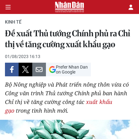
KINH TẾ
Đề xuất Thủ tướng Chính phủ ra Chỉ
CHÍNH TRỊ
thị về tăng cường xuất khẩu gạo
KINH TẾ
01/08/2023 16:13
Prefer Nhan Dan
VĂN HÓA
on Google
Bộ Nông nghiệp và Phát triển nông thôn vừa có
XÃ HỘI
Công văn trình Thủ tướng Chính phủ ban hành
Chỉ thị về tăng cường công tác
xuất khẩu
PHÁP LUẬT
gạo
trong tình hình mới.
DU LỊCH
THẾ GIỚI