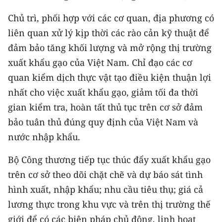
TIN MỚI
Chủ trì, phối hợp với các cơ quan, địa phương có
liên quan xử lý kịp thời các rào cản kỹ thuật để
TIN ĐỊA PHƯƠNG
đảm bảo tăng khối lượng và mở rộng thị trường
Trung du và miền núi phía Bắc
xuất khẩu gạo của Việt Nam. Chỉ đạo các cơ
quan kiểm dịch thực vật tạo điều kiện thuận lợi
Đồng bằng sông Hồng
nhất cho việc xuất khẩu gạo, giảm tối đa thời
Bắc Trung Bộ
gian kiểm tra, hoàn tất thủ tục trên cơ sở đảm
bảo tuân thủ đúng quy định của Việt Nam và
Duyên hải Nam Trung Bộ và Tây
Nguyên
nước nhập khẩu.
Đông Nam Bộ
Bộ Công thương tiếp tục thúc đẩy xuất khẩu gạo
trên cơ sở theo dõi chặt chẽ và dự báo sát tình
Đồng bằng sông Cửu Long
hình xuất, nhập khẩu; nhu cầu tiêu thụ; giá cả
Chuyên trang Hà Nội
lương thực trong khu vực và trên thị trường thế
giới để có các biện pháp chủ động, linh hoạt
Chuyên trang TP. Hồ Chí Minh