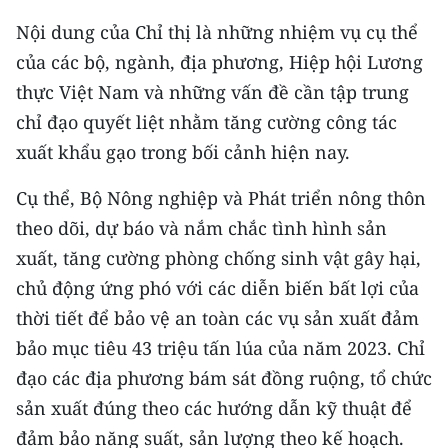
Media Pháp luật
Nội dung của Chỉ thị là những nhiệm vụ cụ thể
Media Du lịch
của các bộ, ngành, địa phương, Hiệp hội Lương
thực Việt Nam và những vấn đề cần tập trung
Media Thế giới
chỉ đạo quyết liệt nhằm tăng cường công tác
Media Thể thao
xuất khẩu gạo trong bối cảnh hiện nay.
Media Giáo dục
Cụ thể, Bộ Nông nghiệp và Phát triển nông thôn
theo dõi, dự báo và nắm chắc tình hình sản
Media Y tế
xuất, tăng cường phòng chống sinh vật gây hại,
Media Khoa học - Công nghệ
chủ động ứng phó với các diễn biến bất lợi của
Media Môi trường
thời tiết để bảo vệ an toàn các vụ sản xuất đảm
bảo mục tiêu 43 triệu tấn lúa của năm 2023. Chỉ
Ảnh
đạo các địa phương bám sát đồng ruộng, tổ chức
Infographic
sản xuất đúng theo các hướng dẫn kỹ thuật để
đảm bảo năng suất, sản lượng theo kế hoạch.