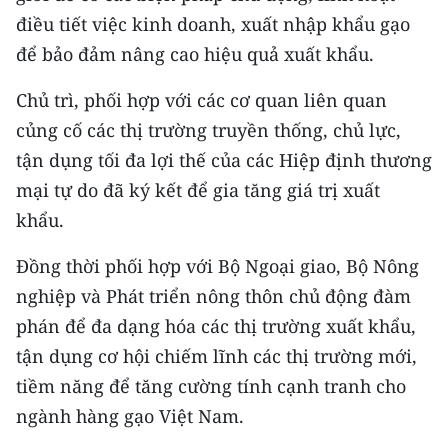
điều tiết việc kinh doanh, xuất nhập khẩu gạo
CHUYÊN ĐỀ
để bảo đảm nâng cao hiệu quả xuất khẩu.
CÁC CHUYÊN TRANG
Chủ trì, phối hợp với các cơ quan liên quan
củng cố các thị trường truyền thống, chủ lực,
VỀ BÁO NHÂN DÂN
tận dụng tối đa lợi thế của các Hiệp định thương
mại tự do đã ký kết để gia tăng giá trị xuất
THỜI NAY
khẩu.
NHÂN DÂN CUỐI TUẦN
Đồng thời phối hợp với Bộ Ngoại giao, Bộ Nông
nghiệp và Phát triển nông thôn chủ động đàm
NHÂN DÂN HẰNG THÁNG
phán để đa dạng hóa các thị trường xuất khẩu,
MUA BÁO
tận dụng cơ hội chiếm lĩnh các thị trường mới,
tiềm năng để tăng cường tính cạnh tranh cho
ĐỌC BÁO IN
ngành hàng gạo Việt Nam.