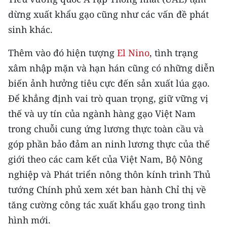
CHƯƠNG TRÌNH OCOP - MỖI XÃ
dừng xuất khẩu gạo cũng như các vấn đề phát
MỘT SẢN PHẨM
sinh khác.
RADIO
Thêm vào đó hiện tượng
El Nino
, tình trạng
xâm nhập mặn và hạn hán cũng có những diễn
MEDIA CENTER
biến ảnh hưởng tiêu cực đến sản xuất lúa gạo.
E-Magazine
Để khẳng định vai trò quan trọng, giữ vững vị
thế và uy tín của ngành hàng gạo Việt Nam
Video
trong chuỗi cung ứng lương thực toàn cầu và
Media Chính trị
góp phần bảo đảm an ninh lương thực của thế
giới theo các cam kết của Việt Nam, Bộ Nông
Media Kinh tế
nghiệp và Phát triển nông thôn kính trình Thủ
Media Văn hóa
tướng Chính phủ xem xét ban hành Chỉ thị về
tăng cường công tác xuất khẩu gạo trong tình
Media Xã hội
hình mới.