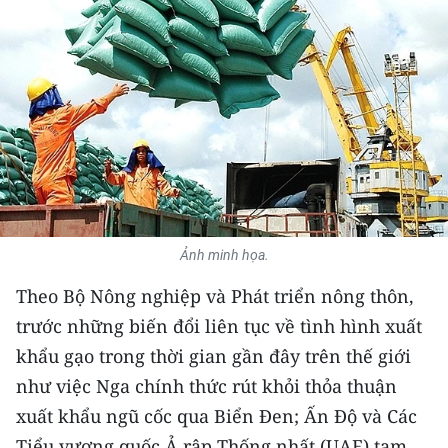
THỂ THAO
GIÁO DỤC
Y TẾ
KHOA HỌC - CÔNG NGHỆ
MÔI TRƯỜNG
Ảnh minh họa.
BẠN ĐỌC
Theo Bộ Nông nghiệp và Phát triển nông thôn,
KIỂM CHỨNG THÔNG TIN
trước những biến đổi liên tục về tình hình xuất
khẩu gạo trong thời gian gần đây trên thế giới
TRI THỨC CHUYÊN SÂU
như việc Nga chính thức rút khỏi thỏa thuận
54 DÂN TỘC VIỆT NAM
xuất khẩu ngũ cốc qua Biển Đen; Ấn Độ và Các
Tiểu vương quốc Ả rập Thống nhất (UAE) tạm