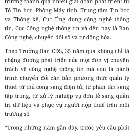
trưởng thành qua nhiều giai đoạn phát triển: từ
Media Pháp luật
Tổ Tin học, Phòng Máy tính, Trung tâm Tin học
Media Du lịch
và Thống kê, Cục Ứng dụng công nghệ thông
tin, Cục Công nghệ thông tin và đến nay là Ban
Media Thế giới
Công nghệ, chuyển đổi số và tự động hóa.
Media Thể thao
Theo Trưởng Ban CĐS, 35 năm qua không chỉ là
Media Giáo dục
chặng đường phát triển của một đơn vị chuyên
Media Y tế
trách về công nghệ thông tin mà còn là hành
trình chuyển đổi căn bản phương thức quản lý
Media Khoa học - Công nghệ
thuế: từ thủ công sang điện tử, từ phân tán sang
Media Môi trường
tập trung, từ xử lý nghiệp vụ đơn lẻ sang quản
trị dữ liệu và phục vụ người nộp thuế trên môi
Ảnh
trường số.
Infographic
“Trong những năm gần đây, trước yêu cầu phát