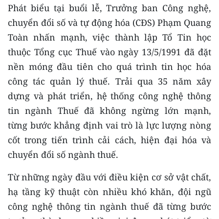
CHƯƠNG TRÌNH OCOP - MỖI XÃ
Phát biểu tại buổi lễ, Trưởng ban Công nghệ,
MỘT SẢN PHẨM
chuyển đổi số và tự động hóa (CĐS) Phạm Quang
Toàn nhấn mạnh, việc thành lập Tổ Tin học
RADIO
thuộc Tổng cục Thuế vào ngày 13/5/1991 đã đặt
nền móng đầu tiên cho quá trình tin học hóa
MEDIA CENTER
công tác quản lý thuế. Trải qua 35 năm xây
E-Magazine
dựng và phát triển, hệ thống công nghệ thông
tin ngành Thuế đã không ngừng lớn mạnh,
Video
từng bước khẳng định vai trò là lực lượng nòng
Media Chính trị
cốt trong tiến trình cải cách, hiện đại hóa và
chuyển đổi số ngành thuế.
Media Kinh tế
Từ những ngày đầu với điều kiện cơ sở vật chất,
Media Văn hóa
hạ tầng kỹ thuật còn nhiều khó khăn, đội ngũ
Media Xã hội
công nghệ thông tin ngành thuế đã từng bước