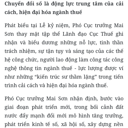
Chuyển đổi số là động lực trung tâm của cải
cách, hiện đại hóa ngành thuế
CHUYÊN ĐỀ
Phát biểu tại Lễ kỷ niệm, Phó Cục trưởng Mai
CÁC CHUYÊN TRANG
Sơn thay mặt tập thể Lãnh đạo Cục Thuế ghi
nhận và biểu dương những nỗ lực, tinh thần
VỀ BÁO NHÂN DÂN
trách nhiệm, sự tận tụy và sáng tạo của các thế
THỜI NAY
hệ công chức, người lao động làm công tác công
nghệ thông tin ngành thuế - lực lượng được ví
NHÂN DÂN CUỐI TUẦN
như những “kiến trúc sư thầm lặng” trong tiến
trình cải cách và hiện đại hóa ngành thuế.
NHÂN DÂN HẰNG THÁNG
Phó Cục trưởng Mai Sơn nhận định, bước vào
MUA BÁO
giai đoạn phát triển mới, trong bối cảnh đất
ĐỌC BÁO IN
nước đẩy mạnh đổi mới mô hình tăng trưởng,
phát triển kinh tế số, xã hội số, xây dựng nền