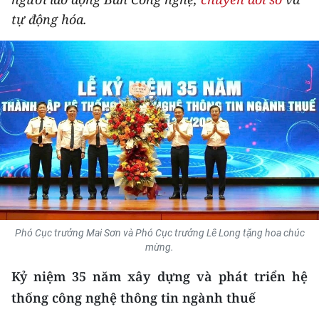
THỂ THAO
tự động hóa.
GIÁO DỤC
Y TẾ
KHOA HỌC - CÔNG NGHỆ
MÔI TRƯỜNG
BẠN ĐỌC
KIỂM CHỨNG THÔNG TIN
Phó Cục trưởng Mai Sơn và Phó Cục trưởng Lê Long tặng hoa chúc
mừng.
TRI THỨC CHUYÊN SÂU
Kỷ niệm 35 năm xây dựng và phát triển hệ
54 DÂN TỘC VIỆT NAM
thống công nghệ thông tin ngành thuế