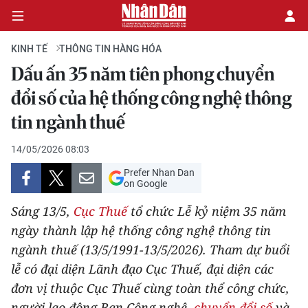
KINH TẾ
THÔNG TIN HÀNG HÓA
Dấu ấn 35 năm tiên phong chuyển
CHÍNH TRỊ
đổi số của hệ thống công nghệ thông
tin ngành thuế
KINH TẾ
14/05/2026 08:03
VĂN HÓA
Prefer Nhan Dan
on Google
XÃ HỘI
Sáng 13/5,
Cục Thuế
tổ chức Lễ kỷ niệm 35 năm
PHÁP LUẬT
ngày thành lập hệ thống công nghệ thông tin
ngành thuế (13/5/1991-13/5/2026). Tham dự buổi
DU LỊCH
lễ có đại diện Lãnh đạo Cục Thuế, đại diện các
đơn vị thuộc Cục Thuế cùng toàn thể công chức,
THẾ GIỚI
người lao động Ban Công nghệ,
chuyển đổi số
và