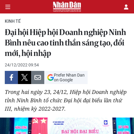
KINH TẾ
Đại hội Hiệp hội Doanh nghiệp Ninh
CHÍNH TRỊ
Bình nêu cao tinh thần sáng tạo, đổi
mới, hội nhập
KINH TẾ
24/12/2022 09:54
VĂN HÓA
Prefer Nhan Dan
on Google
XÃ HỘI
Trong hai ngày 23, 24/12, Hiệp hội Doanh nghiệp
PHÁP LUẬT
tỉnh Ninh Bình tổ chức Đại hội đại biểu lần thứ
III, nhiệm kỳ 2022-2027.
DU LỊCH
THẾ GIỚI