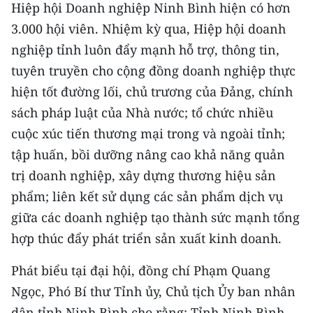
Media Pháp luật
Hiệp hội Doanh nghiệp Ninh Bình hiện có hơn
3.000 hội viên. Nhiệm kỳ qua, Hiệp hội doanh
Media Du lịch
nghiệp tỉnh luôn đẩy mạnh hỗ trợ, thông tin,
Media Thế giới
tuyên truyền cho cộng đồng doanh nghiệp thực
hiện tốt đường lối, chủ trương của Đảng, chính
Media Thể thao
sách pháp luật của Nhà nước; tổ chức nhiều
Media Giáo dục
cuộc xúc tiến thương mại trong và ngoài tỉnh;
tập huấn, bồi dưỡng nâng cao khả năng quản
Media Y tế
trị doanh nghiệp, xây dựng thương hiệu sản
Media Khoa học - Công nghệ
phẩm; liên kết sử dụng các sản phẩm dịch vụ
giữa các doanh nghiệp tạo thành sức mạnh tổng
Media Môi trường
hợp thúc đẩy phát triển sản xuất kinh doanh.
Ảnh
Phát biểu tại đại hội, đồng chí Phạm Quang
Infographic
Ngọc, Phó Bí thư Tỉnh ủy, Chủ tịch Ủy ban nhân
dân tỉnh Ninh Bình cho rằng: Tỉnh Ninh Bình