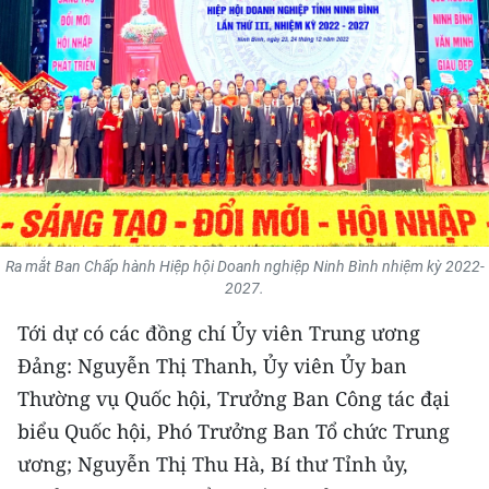
THỂ THAO
GIÁO DỤC
Y TẾ
KHOA HỌC - CÔNG NGHỆ
MÔI TRƯỜNG
Ra mắt Ban Chấp hành Hiệp hội Doanh nghiệp Ninh Bình nhiệm kỳ 2022-
BẠN ĐỌC
2027.
Tới dự có các đồng chí Ủy viên Trung ương
KIỂM CHỨNG THÔNG TIN
Đảng: Nguyễn Thị Thanh, Ủy viên Ủy ban
TRI THỨC CHUYÊN SÂU
Thường vụ Quốc hội, Trưởng Ban Công tác đại
biểu Quốc hội, Phó Trưởng Ban Tổ chức Trung
54 DÂN TỘC VIỆT NAM
ương; Nguyễn Thị Thu Hà, Bí thư Tỉnh ủy,