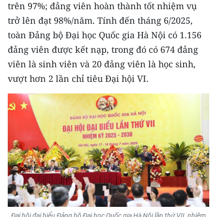
trên 97%; đảng viên hoàn thành tốt nhiệm vụ
TIN MỚI
trở lên đạt 98%/năm. Tính đến tháng 6/2025,
TIN ĐỊA PHƯƠNG
toàn Đảng bộ Đại học Quốc gia Hà Nội có 1.156
đảng viên được kết nạp, trong đó có 674 đảng
Trung du và miền núi phía Bắc
viên là sinh viên và 20 đảng viên là học sinh,
Đồng bằng sông Hồng
vượt hơn 2 lần chỉ tiêu Đại hội VI.
Bắc Trung Bộ
Duyên hải Nam Trung Bộ và Tây
Nguyên
Đông Nam Bộ
Đồng bằng sông Cửu Long
Chuyên trang Hà Nội
Chuyên trang TP. Hồ Chí Minh
Đại hội đại biểu Đảng bộ Đại học Quốc gia Hà Nội lần thứ VII, nhiệm