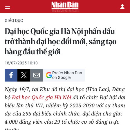
GIÁO DỤC
Đại học Quốc gia Hà Nội phấn đấu
CHÍNH TRỊ
trở thành đại học đổi mới, sáng tạo
hàng đầu thế giới
KINH TẾ
18/07/2025 10:10
VĂN HÓA
Prefer Nhan Dan
on Google
XÃ HỘI
Ngày 18/7, tại Khu đô thị đại học (Hòa Lạc), Đảng
PHÁP LUẬT
bộ
Đại học Quốc gia Hà Nội
đã tổ chức Đại hội đại
biểu lần thứ VII, nhiệm kỳ 2025-2030 với sự tham
DU LỊCH
dự của 295 đại biểu chính thức, đại diện cho gần
4.000 đảng viên của 29 tổ chức cơ sở đảng trực
THẾ GIỚI
thuộc.