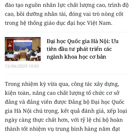
Media Pháp luật
đào tạo nguồn nhân lực chất lượng cao, trình độ
cao, bồi dưỡng nhân tài, đóng vai trò nòng cốt
Media Du lịch
trong hệ thống giáo dục đại học Việt Nam.
Media Thế giới
Đại học Quốc gia Hà Nội: Ưu
Media Thể thao
tiên đầu tư phát triển các
Media Giáo dục
ngành khoa học cơ bản
12/06/2025 10:03
Media Y tế
Media Khoa học - Công nghệ
Trong nhiệm kỳ vừa qua, công tác xây dựng,
kiện toàn, nâng cao chất lượng tổ chức cơ sở
Media Môi trường
đảng và đảng viên được Đảng bộ Đại học Quốc
Ảnh
gia Hà Nội chú trọng, kết quả đánh giá, xếp loại
ngày càng thực chất hơn, với tỷ lệ chi bộ hoàn
Infographic
thành tốt nhiệm vụ trung bình hàng năm đạt