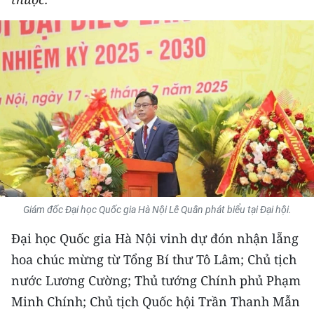
THỂ THAO
GIÁO DỤC
Y TẾ
KHOA HỌC - CÔNG NGHỆ
MÔI TRƯỜNG
BẠN ĐỌC
Giám đốc Đại học Quốc gia Hà Nội Lê Quân phát biểu tại Đại hội.
KIỂM CHỨNG THÔNG TIN
Đại học Quốc gia Hà Nội vinh dự đón nhận lẵng
TRI THỨC CHUYÊN SÂU
hoa chúc mừng từ Tổng Bí thư Tô Lâm; Chủ tịch
nước Lương Cường; Thủ tướng Chính phủ Phạm
54 DÂN TỘC VIỆT NAM
Minh Chính; Chủ tịch Quốc hội Trần Thanh Mẫn