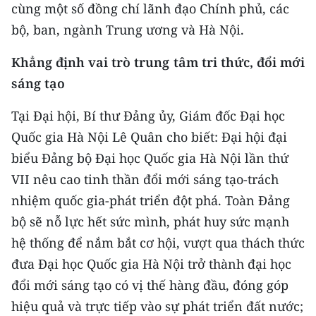
CHƯƠNG TRÌNH OCOP - MỖI XÃ
cùng một số đồng chí lãnh đạo Chính phủ, các
MỘT SẢN PHẨM
bộ, ban, ngành Trung ương và Hà Nội.
Khẳng định vai trò trung tâm tri thức, đổi mới
RADIO
sáng tạo
MEDIA CENTER
Tại Đại hội, Bí thư Đảng ủy, Giám đốc Đại học
E-Magazine
Quốc gia Hà Nội Lê Quân cho biết: Đại hội đại
biểu Đảng bộ Đại học Quốc gia Hà Nội lần thứ
Video
VII nêu cao tinh thần đổi mới sáng tạo-trách
Media Chính trị
nhiệm quốc gia-phát triển đột phá. Toàn Đảng
bộ sẽ nỗ lực hết sức mình, phát huy sức mạnh
Media Kinh tế
hệ thống để nắm bắt cơ hội, vượt qua thách thức
Media Văn hóa
đưa Đại học Quốc gia Hà Nội trở thành đại học
đổi mới sáng tạo có vị thế hàng đầu, đóng góp
Media Xã hội
hiệu quả và trực tiếp vào sự phát triển đất nước;