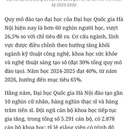
kỳ 2025-2030.
CHUYÊN ĐỀ
Quy mô đào tạo đại học của Đại học Quốc gia Hà
CÁC CHUYÊN TRANG
Nội hiện nay là hơn 60 nghìn người học, vượt
26,5% so với chỉ tiêu đề ra. Cơ cấu ngành, lĩnh
vực được điều chỉnh theo hướng tăng khối
VỀ BÁO NHÂN DÂN
ngành kỹ thuật công nghệ, khoa học sức khỏe
THỜI NAY
và nghệ thuật sáng tạo số (đạt 30% tổng quy mô
đào tạo). Năm học 2024-2025 đạt 40%, từ năm
NHÂN DÂN CUỐI TUẦN
2026, hướng đến mục tiêu 65%.
NHÂN DÂN HẰNG THÁNG
Hằng năm, Đại học Quốc gia Hà Nội đào tạo gần
MUA BÁO
10 nghìn cử nhân, hàng nghìn thạc sĩ và hàng
trăm tiến sĩ. Đội ngũ cán bộ khoa học tiếp tục
ĐỌC BÁO IN
gia tăng, trong tổng số 5.291 cán bộ, có 2.878
cán bộ khoa học; tỷ lệ giảng viên có trình độ