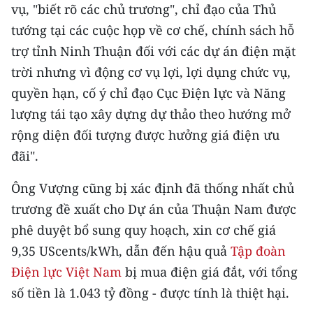
vụ, "biết rõ các chủ trương", chỉ đạo của Thủ
ENGLISH
tướng tại các cuộc họp về cơ chế, chính sách hỗ
中文
trợ tỉnh Ninh Thuận đối với các dự án điện mặt
trời nhưng vì động cơ vụ lợi, lợi dụng chức vụ,
FRANÇAIS
quyền hạn, cố ý chỉ đạo Cục Điện lực và Năng
РУССКИЙ
lượng tái tạo xây dựng dự thảo theo hướng mở
rộng diện đối tượng được hưởng giá điện ưu
ESPAÑOL
đãi".
한국어
Ông Vượng cũng bị xác định đã thống nhất chủ
trương đề xuất cho Dự án của Thuận Nam được
phê duyệt bổ sung quy hoạch, xin cơ chế giá
9,35 UScents/kWh, dẫn đến hậu quả
Tập đoàn
Điện lực Việt Nam
bị mua điện giá đắt, với tổng
số tiền là 1.043 tỷ đồng - được tính là thiệt hại.