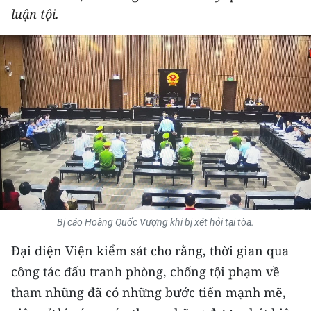
luận tội.
THỂ THAO
GIÁO DỤC
Y TẾ
KHOA HỌC - CÔNG NGHỆ
MÔI TRƯỜNG
BẠN ĐỌC
KIỂM CHỨNG THÔNG TIN
Bị cáo Hoàng Quốc Vượng khi bị xét hỏi tại tòa.
Đại diện Viện kiểm sát cho rằng, thời gian qua
TRI THỨC CHUYÊN SÂU
công tác đấu tranh phòng, chống tội phạm về
54 DÂN TỘC VIỆT NAM
tham nhũng đã có những bước tiến mạnh mẽ,