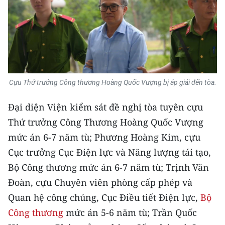
Media Pháp luật
Media Du lịch
Media Thế giới
Media Thể thao
Cựu Thứ trưởng Công thương Hoàng Quốc Vượng bị áp giải đến tòa.
Media Giáo dục
Đại diện Viện kiểm sát đề nghị tòa tuyên cựu
Media Y tế
Thứ trưởng Công Thương Hoàng Quốc Vượng
mức án 6-7 năm tù; Phương Hoàng Kim, cựu
Media Khoa học - Công nghệ
Cục trưởng Cục Điện lực và Năng lượng tái tạo,
Media Môi trường
Bộ Công thương mức án 6-7 năm tù; Trịnh Văn
Ảnh
Đoàn, cựu Chuyên viên phòng cấp phép và
Quan hệ công chúng, Cục Điều tiết Điện lực,
Bộ
Infographic
Công thương
mức án 5-6 năm tù; Trần Quốc