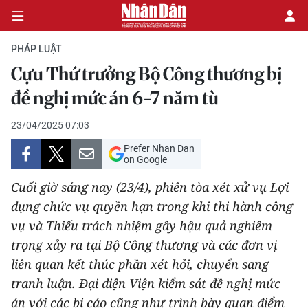
PHÁP LUẬT
Cựu Thứ trưởng Bộ Công thương bị
CHÍNH TRỊ
đề nghị mức án 6-7 năm tù
KINH TẾ
23/04/2025 07:03
Prefer Nhan Dan
VĂN HÓA
on Google
Cuối giờ sáng nay (23/4), phiên tòa xét xử vụ Lợi
XÃ HỘI
dụng chức vụ quyền hạn trong khi thi hành công
vụ và Thiếu trách nhiệm gây hậu quả nghiêm
PHÁP LUẬT
trọng xảy ra tại Bộ Công thương và các đơn vị
DU LỊCH
liên quan kết thúc phần xét hỏi, chuyển sang
tranh luận. Đại diện Viện kiểm sát đề nghị mức
THẾ GIỚI
án với các bị cáo cũng như trình bày quan điểm