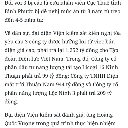
Đối với 3 bị cáo là cựu nhân viên Cục Thuế tỉnh
Bình Phước bị đề nghị mức án từ 3 năm tù treo
CHUYÊN ĐỀ
đến 4-5 năm tù;
CÁC CHUYÊN TRANG
Về dân sự, đại diện Viện kiểm sát kiến nghị tòa
yêu cầu 3 công ty được hưởng lợi từ việc bán
VỀ BÁO NHÂN DÂN
điện giá cao, phải trả lại 1.252 tỷ đồng cho Tập
THỜI NAY
đoàn Điện lực Việt Nam. Trong đó, Công ty cổ
phần đầu tư năng lượng tái tạo Licogi 16 Ninh
NHÂN DÂN CUỐI TUẦN
Thuận phải trả 99 tỷ đồng; Công ty TNHH Điện
mặt trời Thuận Nam 944 tỷ đồng và Công ty cổ
NHÂN DÂN HẰNG THÁNG
phần năng lượng Lộc Ninh 3 phải trả 209 tỷ
MUA BÁO
đồng.
ĐỌC BÁO IN
Đại diện Viện kiểm sát đánh giá, ông Hoàng
Quốc Vượng trong quá trình thực hiện nhiệm