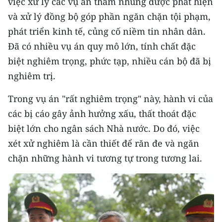
việc xử lý các vụ án tham nhũng được phát hiện
CHƯƠNG TRÌNH OCOP - MỖI XÃ
và xử lý đồng bộ góp phần ngăn chặn tội phạm,
MỘT SẢN PHẨM
phát triển kinh tế, củng cố niềm tin nhân dân.
Đã có nhiều vụ án quy mô lớn, tính chất đặc
RADIO
biệt nghiêm trọng, phức tạp, nhiều cán bộ đã bị
MEDIA CENTER
nghiêm trị.
E-Magazine
Trong vụ án "rất nghiêm trọng" này, hành vi của
các bị cáo gây ảnh hưởng xấu, thất thoát đặc
Video
biệt lớn cho ngân sách Nhà nước. Do đó, việc
Media Chính trị
xét xử nghiêm là cần thiết để răn đe và ngăn
chặn những hành vi tương tự trong tương lai.
Media Kinh tế
Media Văn hóa
Media Xã hội