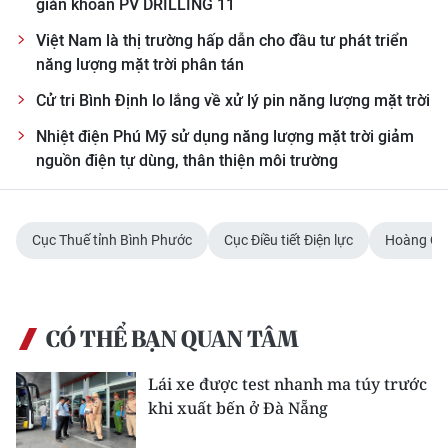
giàn khoan PV DRILLING 11
Việt Nam là thị trường hấp dẫn cho đầu tư phát triển
năng lượng mặt trời phân tán
Cử tri Bình Định lo lắng về xử lý pin năng lượng mặt trời
Nhiệt điện Phú Mỹ sử dụng năng lượng mặt trời giảm
nguồn điện tự dùng, thân thiện môi trường
Cục Thuế tỉnh Bình Phước
Cục Điều tiết Điện lực
Hoàng Qu
CÓ THỂ BẠN QUAN TÂM
Lái xe được test nhanh ma túy trước
khi xuất bến ở Đà Nẵng