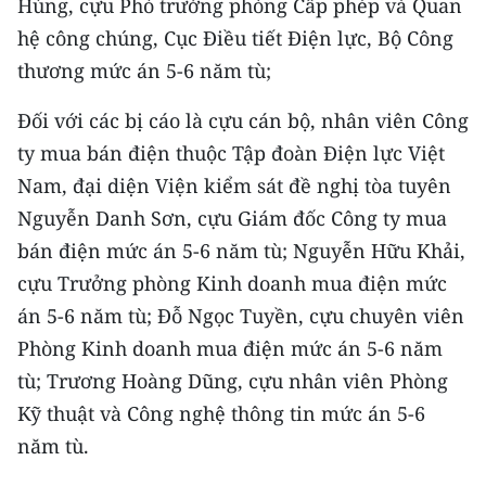
Hùng, cựu Phó trưởng phòng Cấp phép và Quan
TIN MỚI
hệ công chúng, Cục Điều tiết Điện lực, Bộ Công
thương mức án 5-6 năm tù;
TIN ĐỊA PHƯƠNG
Đối với các bị cáo là cựu cán bộ, nhân viên Công
Trung du và miền núi phía Bắc
ty mua bán điện thuộc Tập đoàn Điện lực Việt
Đồng bằng sông Hồng
Nam, đại diện Viện kiểm sát đề nghị tòa tuyên
Nguyễn Danh Sơn, cựu Giám đốc Công ty mua
Bắc Trung Bộ
bán điện mức án 5-6 năm tù; Nguyễn Hữu Khải,
Duyên hải Nam Trung Bộ và Tây
cựu Trưởng phòng Kinh doanh mua điện mức
Nguyên
án 5-6 năm tù; Đỗ Ngọc Tuyền, cựu chuyên viên
Đông Nam Bộ
Phòng Kinh doanh mua điện mức án 5-6 năm
tù; Trương Hoàng Dũng, cựu nhân viên Phòng
Đồng bằng sông Cửu Long
Kỹ thuật và Công nghệ thông tin mức án 5-6
Chuyên trang Hà Nội
năm tù.
Chuyên trang TP. Hồ Chí Minh