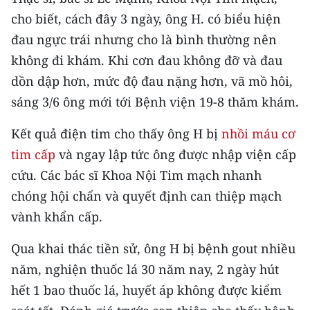
CHƯƠNG TRÌNH OCOP - MỖI XÃ
cho biết, cách đây 3 ngày, ông H. có biểu hiện
MỘT SẢN PHẨM
đau ngực trái nhưng cho là bình thường nên
không đi khám. Khi cơn đau không đỡ và đau
RADIO
dồn dập hơn, mức độ đau nặng hơn, vã mồ hôi,
MEDIA CENTER
sáng 3/6 ông mới tới Bệnh viện 19-8 thăm khám.
E-Magazine
Kết quả điện tim cho thấy ông H bị
nhồi máu cơ
tim cấp
và ngay lập tức ông được nhập viện cấp
Video
cứu. Các bác sĩ Khoa Nội Tim mạch nhanh
Media Chính trị
chóng hội chẩn và quyết định can thiệp mạch
vành khẩn cấp.
Media Kinh tế
Qua khai thác tiền sử, ông H bị bệnh gout nhiều
Media Văn hóa
năm, nghiện thuốc lá 30 năm nay, 2 ngày hút
Media Xã hội
hết 1 bao thuốc lá, huyết áp không được kiểm