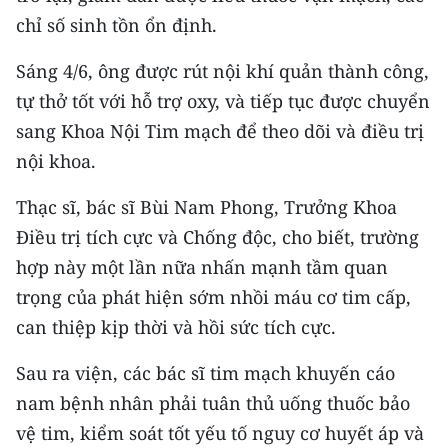
chỉ số sinh tồn ổn định.
CHUYÊN ĐỀ
Sáng 4/6, ông được rút nội khí quản thành công,
CÁC CHUYÊN TRANG
tự thở tốt với hỗ trợ oxy, và tiếp tục được chuyển
sang Khoa Nội Tim mạch để theo dõi và điều trị
VỀ BÁO NHÂN DÂN
nội khoa.
THỜI NAY
Thạc sĩ, bác sĩ Bùi Nam Phong, Trưởng Khoa
Điều trị tích cực và Chống độc, cho biết, trường
NHÂN DÂN CUỐI TUẦN
hợp này một lần nữa nhấn mạnh tầm quan
trọng của phát hiện sớm nhồi máu cơ tim cấp,
NHÂN DÂN HẰNG THÁNG
can thiệp kịp thời và hồi sức tích cực.
MUA BÁO
Sau ra viện, các bác sĩ tim mạch khuyến cáo
ĐỌC BÁO IN
nam bệnh nhân phải tuân thủ uống thuốc bảo
vệ tim, kiểm soát tốt yếu tố nguy cơ huyết áp và