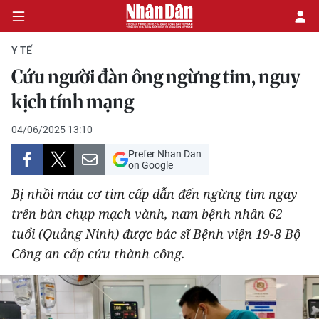
Y TẾ
Cứu người đàn ông ngừng tim, nguy
CHÍNH TRỊ
kịch tính mạng
KINH TẾ
04/06/2025 13:10
Prefer Nhan Dan
VĂN HÓA
on Google
Bị nhồi máu cơ tim cấp dẫn đến ngừng tim ngay
XÃ HỘI
trên bàn chụp mạch vành, nam bệnh nhân 62
tuổi (Quảng Ninh) được bác sĩ Bệnh viện 19-8 Bộ
PHÁP LUẬT
Công an cấp cứu thành công.
DU LỊCH
THẾ GIỚI