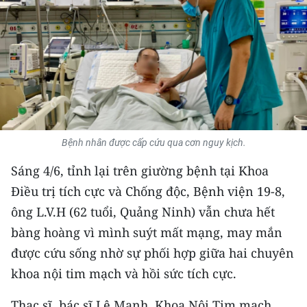
THỂ THAO
GIÁO DỤC
Y TẾ
KHOA HỌC - CÔNG NGHỆ
Bệnh nhân được cấp cứu qua cơn nguy kịch.
MÔI TRƯỜNG
Sáng 4/6, tỉnh lại trên giường bệnh tại Khoa
BẠN ĐỌC
Điều trị tích cực và Chống độc, Bệnh viện 19-8,
ông L.V.H (62 tuổi, Quảng Ninh) vẫn chưa hết
KIỂM CHỨNG THÔNG TIN
bàng hoàng vì mình suýt mất mạng, may mắn
TRI THỨC CHUYÊN SÂU
được cứu sống nhờ sự phối hợp giữa hai chuyên
khoa nội tim mạch và hồi sức tích cực.
54 DÂN TỘC VIỆT NAM
Thạc sĩ, bác sĩ Lê Mạnh, Khoa Nội Tim mạch,