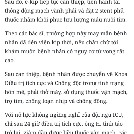
Sau đó, ê-kíp tiếp tục can thiệp, tiến hành tái
TIN MỚI
thông động mạch vành phải và đặt 2 stent phủ
thuốc nhằm khôi phục lưu lượng máu nuôi tim.
TIN ĐỊA PHƯƠNG
Theo các bác sĩ, trường hợp này may mắn bệnh
Trung du và miền núi phía Bắc
nhân đã đến viện kịp thời, nếu chần chừ tới
Đồng bằng sông Hồng
khám muộn bệnh nhân có nguy cơ tử vong rất
cao.
Bắc Trung Bộ
Duyên hải Nam Trung Bộ và Tây
Sau can thiệp, bệnh nhân được chuyển về Khoa
Nguyên
Điều trị tích cực và Chống độc trong tình trạng
hôn mê, phải thở máy, sử dụng thuốc vận mạch,
Đông Nam Bộ
trợ tim, chống loạn nhịp và chống đông.
Đồng bằng sông Cửu Long
Với nỗ lực không ngừng nghỉ của đội ngũ ICU,
Chuyên trang Hà Nội
chỉ sau 24 giờ điều trị tích cực, ông H. tỉnh táo
trở lại, giảm dần được liều thuốc vận mạch, các
Chuyên trang TP. Hồ Chí Minh