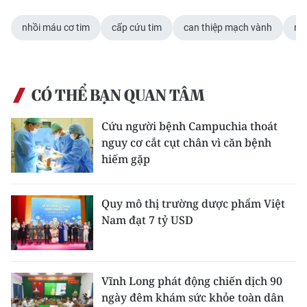
nhồi máu cơ tim
cấp cứu tim
can thiệp mạch vành
ng
CÓ THỂ BẠN QUAN TÂM
Cứu người bệnh Campuchia thoát
nguy cơ cắt cụt chân vì căn bệnh
hiếm gặp
Quy mô thị trường dược phẩm Việt
Nam đạt 7 tỷ USD
Vĩnh Long phát động chiến dịch 90
ngày đêm khám sức khỏe toàn dân