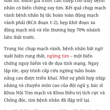
soát tốt. Đánh giá trước can thiệp cho thấy bệnh
Media Pháp luật
nhân có biến chứng suy tim. Kết quả chụp mạch
Media Du lịch
vành bệnh nhân bị tắc hoàn toàn động mạch
vành phải (RCA đoạn 1-2), hẹp khít đoạn xa
Media Thế giới
động mạch mũ và tổn thương hẹp 70% nhánh
Media Thể thao
liên thất trước.
Media Giáo dục
Trong lúc chụp mạch vành, bệnh nhân bất ngờ
xuất hiện rung thất,
ngừng tim
– một biến
Media Y tế
chứng nguy hiểm và đe dọa tính mạng. Ngay
Media Khoa học - Công nghệ
lập tức, quy trình cấp cứu ngừng tuần hoàn
Media Môi trường
nâng cao được triển khai. Nhờ sự phối hợp nhịp
nhàng và chuyên môn cao của đội ngũ y, bác sĩ
Ảnh
Khoa Nội Tim mạch và Khoa Điều trị tích cực và
Infographic
Chống độc, tim bệnh nhân đã đập trở lại.