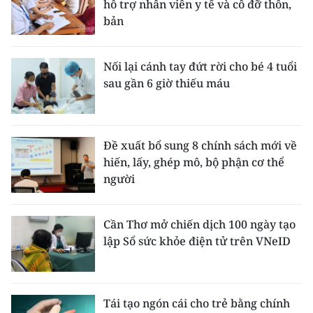
hỗ trợ nhân viên y tế và cô đỡ thôn,
bản
Nối lại cánh tay đứt rời cho bé 4 tuổi
sau gần 6 giờ thiếu máu
Đề xuất bổ sung 8 chính sách mới về
hiến, lấy, ghép mô, bộ phận cơ thể
người
Cần Thơ mở chiến dịch 100 ngày tạo
lập Sổ sức khỏe điện tử trên VNeID
Tái tạo ngón cái cho trẻ bằng chính