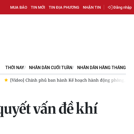
MUA BÁO
TIN MỚI
TIN ĐỊA PHƯƠNG
NHẬN TIN
Đăng nhập
THỜI NAY
NHÂN DÂN CUỐI TUẦN
NHÂN DÂN HẰNG THÁNG
eo] Dự báo thời tiết đêm nay và ngày mai ngày 7/8/2026: Mưa dông 
quyết vấn đề khí