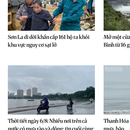
Sơn La di dời khẩn cấp 161 hộ ra khỏi
Mở một cửa 
khu vực nguy cơ sạt lở
Bình từ 16 
Thời tiết ngày 6/8: Nhiều nơi trên cả
Thanh Hóa 
nước có mưa rào và dông; tin cuối cùng
mưa, bão