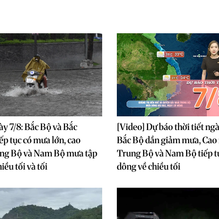
ày 7/8: Bắc Bộ và Bắc
[Video] Dự báo thời tiết ng
ếp tục có mưa lớn, cao
Bắc Bộ dần giảm mưa, Cao
ng Bộ và Nam Bộ mưa tập
Trung Bộ và Nam Bộ tiếp 
iều tối và tối
dông về chiều tối