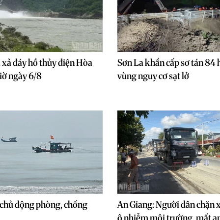
xả đáy hồ thủy điện Hòa
Sơn La khẩn cấp sơ tán 84 
giờ ngày 6/8
vùng nguy cơ sạt lở
chủ động phòng, chống
An Giang: Người dân chặn x
ô nhiễm môi trường, mất an