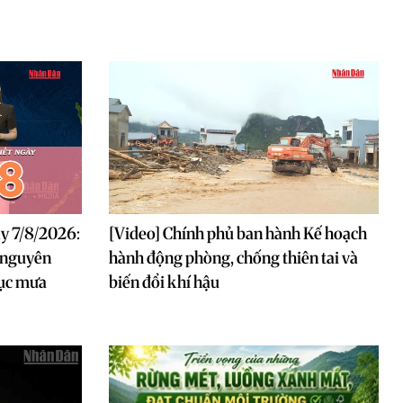
ày 7/8/2026:
[Video] Chính phủ ban hành Kế hoạch
 nguyên
hành động phòng, chống thiên tai và
tục mưa
biến đổi khí hậu