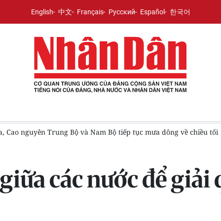
English
中文
Français
Русский
Español
한국어
h hành động phòng, chống thiên tai và biến đổi khí hậu
[Vid
iữa các nước để giải 