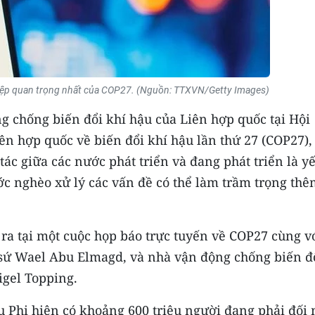
 điệp quan trọng nhất của COP27. (Nguồn: TTXVN/Getty Images)
chống biến đổi khí hậu của Liên hợp quốc tại Hội
ên hợp quốc về biến đổi khí hậu lần thứ 27 (COP27),
c giữa các nước phát triển và đang phát triển là yế
ớc nghèo xử lý các vấn đề có thể làm trầm trọng th
ra tại một cuộc họp báo trực tuyến về COP27 cùng v
 sứ Wael Abu Elmagd, và nhà vận động chống biến đ
igel Topping.
 Phi hiện có khoảng 600 triệu người đang phải đối 