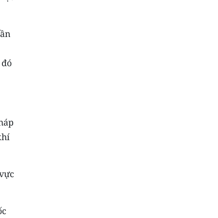
cần
 đó
pháp
khí
 vực
ốc