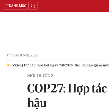
DANH MỤC
Thứ Sáu 07/08/2026
ục mưa dông về chiều tối
[Video] Chính phủ ban hành Kế hoạc
MÔI TRƯỜNG
COP27: Hợp tác g
hậu