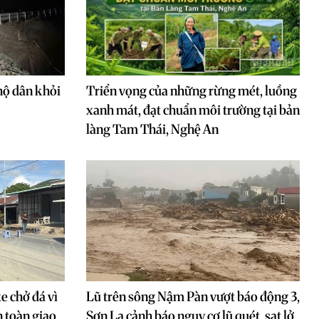
hộ dân khỏi
Triển vọng của những rừng mét, luồng
xanh mát, đạt chuẩn môi trường tại bản
làng Tam Thái, Nghệ An
e chở đá vì
Lũ trên sông Nậm Pàn vượt báo động 3,
 toàn giao
Sơn La cảnh báo nguy cơ lũ quét, sạt lở