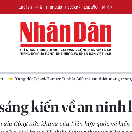
English
中文
Français
Русский
Español
한국어
trong 300 ngày qua
Thúc đẩy tiến trình xóa bỏ vũ khí hạt nhâ
áng kiến về an ninh 
m gia Công ước khung của Liên hợp quốc về biến 