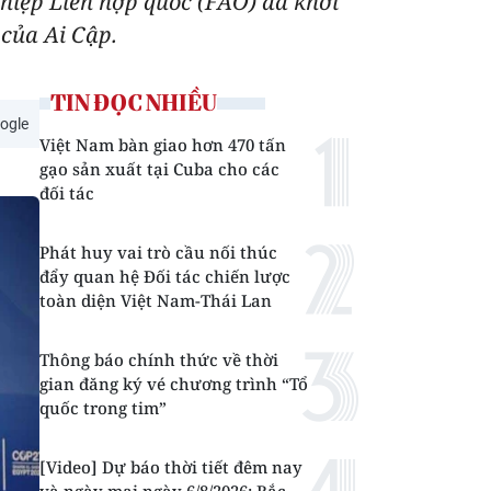
hiệp Liên hợp quốc (FAO) đã khởi
 của Ai Cập.
TIN ĐỌC NHIỀU
ogle
Việt Nam bàn giao hơn 470 tấn
gạo sản xuất tại Cuba cho các
đối tác
Phát huy vai trò cầu nối thúc
đẩy quan hệ Đối tác chiến lược
toàn diện Việt Nam-Thái Lan
Thông báo chính thức về thời
gian đăng ký vé chương trình “Tổ
quốc trong tim”
[Video] Dự báo thời tiết đêm nay