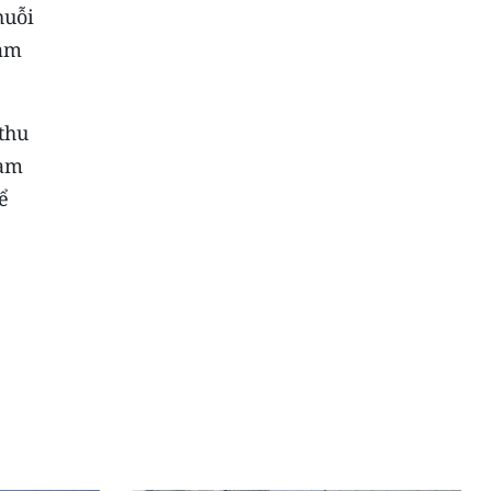
huỗi
làm
thu
làm
ể