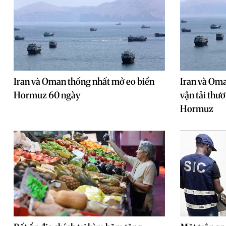
Iran và Oman thống nhất mở eo biển
Iran và Oma
Hormuz 60 ngày
vận tải thư
Hormuz