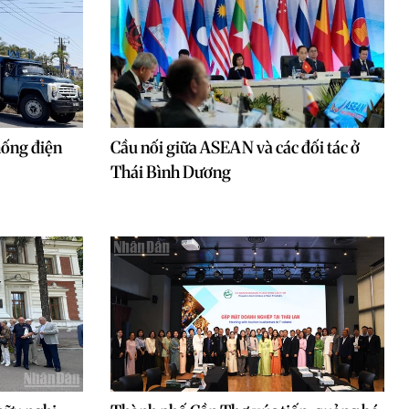
hống điện
Cầu nối giữa ASEAN và các đối tác ở
Thái Bình Dương