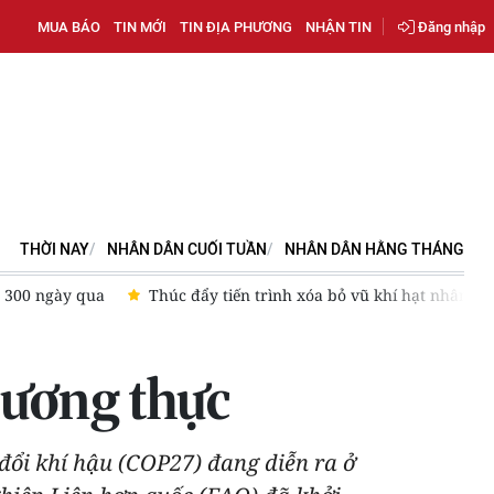
MUA BÁO
TIN MỚI
TIN ĐỊA PHƯƠNG
NHẬN TIN
Đăng nhập
THỜI NAY
NHÂN DÂN CUỐI TUẦN
NHÂN DÂN HẰNG THÁNG
n
Hội đồng Bảo an Liên hợp quốc nỗ lực ngăn chặn mối đe dọ
lương thực
đổi khí hậu (COP27) đang diễn ra ở