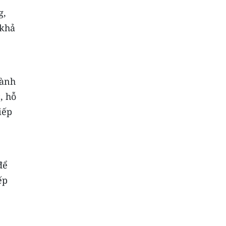
g,
 khả
hành
, hỗ
iếp
để
ếp