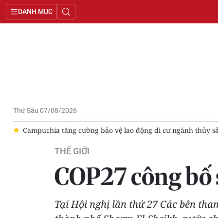
DANH MỤC
Thứ Sáu 07/08/2026
y sản
Xung đột Israel-Hamas: Ít nhất 300 trẻ em thiệt mạng 
THẾ GIỚI
COP27 công bố s
Tại Hội nghị lần thứ 27 Các bên tha