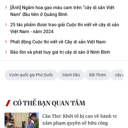
ENGLISH
[Ảnh] Ngắm hoa gạo màu cam trên “cây di sản Việt
Nam" đầu tiên ở Quảng Bình
中文
25 tác phẩm được trao giải Cuộc thi viết về cây di sản
FRANÇAIS
Việt Nam - năm 2024
Phát động Cuộc thi viết về Cây di sản Việt Nam
РУССКИЙ
Bảo tồn và phát huy giá trị cây di sản ở Ninh Bình
ESPAÑOL
한국어
Vườn quốc gia Phú Quốc
Gành Dầu
Bãi Thơm
cây di 
CÓ THỂ BẠN QUAN TÂM
Cần Thơ: Khởi tố bị can về hành vi
xâm phạm quyền sở hữu công