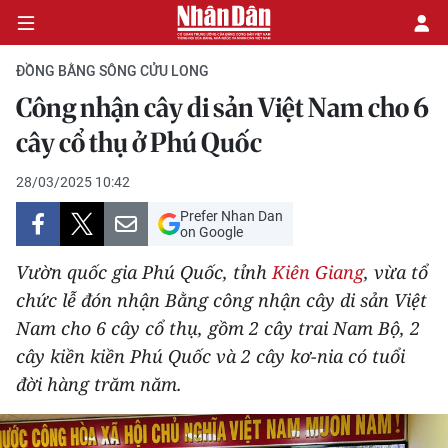
ĐỒNG BẰNG SÔNG CỬU LONG
Công nhận cây di sản Việt Nam cho 6
CHÍNH TRỊ
cây cổ thụ ở Phú Quốc
KINH TẾ
28/03/2025 10:42
Prefer Nhan Dan
VĂN HÓA
on Google
Vườn quốc gia Phú Quốc, tỉnh
Kiên Giang
, vừa tổ
XÃ HỘI
chức lễ đón nhận Bằng công nhận cây di sản Việt
Nam cho 6 cây cổ thụ, gồm 2 cây trai Nam Bộ, 2
PHÁP LUẬT
cây kiền kiền Phú Quốc và 2 cây kơ-nia có tuổi
DU LỊCH
đời hàng trăm năm.
THẾ GIỚI