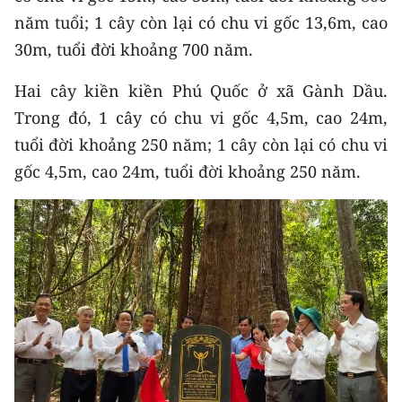
CHƯƠNG TRÌNH OCOP - MỖI XÃ
năm tuổi; 1 cây còn lại có chu vi gốc 13,6m, cao
MỘT SẢN PHẨM
30m, tuổi đời khoảng 700 năm.
RADIO
Hai cây kiền kiền Phú Quốc ở xã Gành Dầu.
Trong đó, 1 cây có chu vi gốc 4,5m, cao 24m,
MEDIA CENTER
tuổi đời khoảng 250 năm; 1 cây còn lại có chu vi
gốc 4,5m, cao 24m, tuổi đời khoảng 250 năm.
E-Magazine
Video
Media Chính trị
Media Kinh tế
Media Văn hóa
Media Xã hội