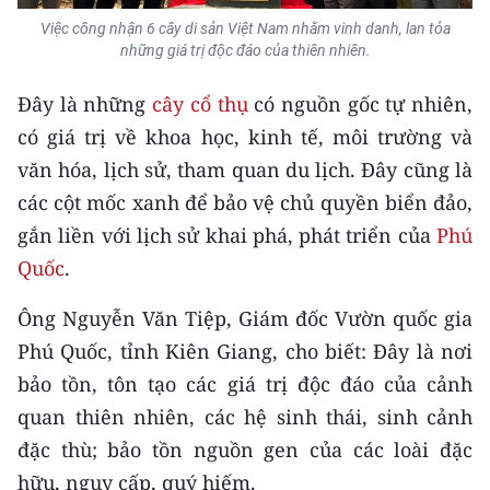
Media Pháp luật
Việc công nhận 6 cây di sản Việt Nam nhằm vinh danh, lan tỏa
những giá trị độc đáo của thiên nhiên.
Media Du lịch
Đây là những
cây cổ thụ
có nguồn gốc tự nhiên,
Media Thế giới
có giá trị về khoa học, kinh tế, môi trường và
Media Thể thao
văn hóa, lịch sử, tham quan du lịch. Đây cũng là
các cột mốc xanh để bảo vệ chủ quyền biển đảo,
Media Giáo dục
gắn liền với lịch sử khai phá, phát triển của
Phú
Media Y tế
Quốc
.
Media Khoa học - Công nghệ
Ông Nguyễn Văn Tiệp, Giám đốc Vườn quốc gia
Media Môi trường
Phú Quốc, tỉnh Kiên Giang, cho biết: Đây là nơi
bảo tồn, tôn tạo các giá trị độc đáo của cảnh
Ảnh
quan thiên nhiên, các hệ sinh thái, sinh cảnh
Infographic
đặc thù; bảo tồn nguồn gen của các loài đặc
hữu, nguy cấp, quý hiếm.