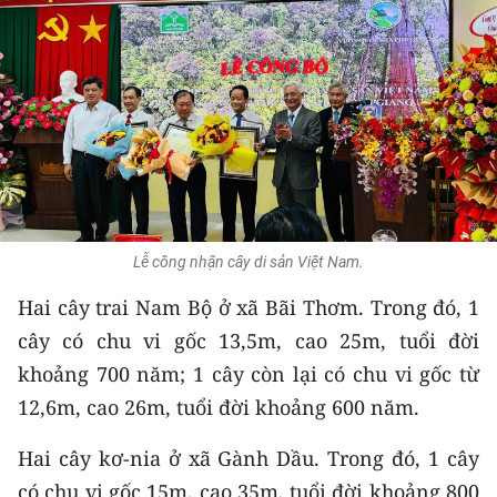
THỂ THAO
GIÁO DỤC
Y TẾ
KHOA HỌC - CÔNG NGHỆ
MÔI TRƯỜNG
Lễ công nhận cây di sản Việt Nam.
BẠN ĐỌC
Hai cây trai Nam Bộ ở xã Bãi Thơm. Trong đó, 1
cây có chu vi gốc 13,5m, cao 25m, tuổi đời
KIỂM CHỨNG THÔNG TIN
khoảng 700 năm; 1 cây còn lại có chu vi gốc từ
TRI THỨC CHUYÊN SÂU
12,6m, cao 26m, tuổi đời khoảng 600 năm.
54 DÂN TỘC VIỆT NAM
Hai cây kơ-nia ở xã Gành Dầu. Trong đó, 1 cây
có chu vi gốc 15m, cao 35m, tuổi đời khoảng 800