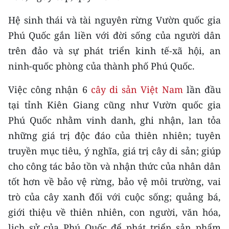
TIN MỚI
Hệ sinh thái và tài nguyên rừng Vườn quốc gia
TIN ĐỊA PHƯƠNG
Phú Quốc gắn liền với đời sống của người dân
trên đảo và sự phát triển kinh tế-xã hội, an
Trung du và miền núi phía Bắc
ninh-quốc phòng của thành phố Phú Quốc.
Đồng bằng sông Hồng
Việc công nhận 6
cây di sản Việt Nam
lần đầu
Bắc Trung Bộ
tại tỉnh Kiên Giang cũng như Vườn quốc gia
Phú Quốc nhằm vinh danh, ghi nhận, lan tỏa
Duyên hải Nam Trung Bộ và Tây
những giá trị độc đáo của thiên nhiên; tuyên
Nguyên
truyền mục tiêu, ý nghĩa, giá trị cây di sản; giúp
Đông Nam Bộ
cho công tác bảo tồn và nhận thức của nhân dân
tốt hơn về bảo vệ rừng, bảo vệ môi trường, vai
Đồng bằng sông Cửu Long
trò của cây xanh đối với cuộc sống; quảng bá,
Chuyên trang Hà Nội
giới thiệu về thiên nhiên, con người, văn hóa,
lịch sử của Phú Quốc để phát triển sản phẩm
Chuyên trang TP. Hồ Chí Minh