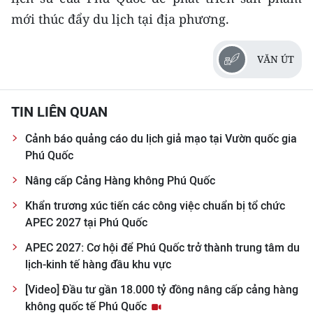
mới thúc đẩy du lịch tại địa phương.
CHUYÊN ĐỀ
VĂN ÚT
CÁC CHUYÊN TRANG
VỀ BÁO NHÂN DÂN
TIN LIÊN QUAN
Cảnh báo quảng cáo du lịch giả mạo tại Vườn quốc gia
THỜI NAY
Phú Quốc
NHÂN DÂN CUỐI TUẦN
Nâng cấp Cảng Hàng không Phú Quốc
Khẩn trương xúc tiến các công việc chuẩn bị tổ chức
NHÂN DÂN HẰNG THÁNG
APEC 2027 tại Phú Quốc
MUA BÁO
APEC 2027: Cơ hội để Phú Quốc trở thành trung tâm du
lịch-kinh tế hàng đầu khu vực
ĐỌC BÁO IN
[Video] Đầu tư gần 18.000 tỷ đồng nâng cấp cảng hàng
không quốc tế Phú Quốc