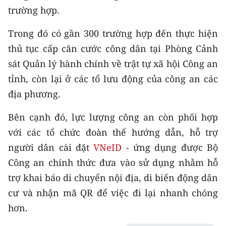
CHƯƠNG TRÌNH OCOP - MỖI XÃ
trường hợp.
MỘT SẢN PHẨM
Trong đó có gần 300 trường hợp đến thực hiện
thủ tục cấp căn cước công dân tại Phòng Cảnh
RADIO
sát Quản lý hành chính về trật tự xã hội Công an
MEDIA CENTER
tỉnh, còn lại ở các tổ lưu động của công an các
địa phương.
E-Magazine
Bên cạnh đó, lực lượng công an còn phối hợp
Video
với các tổ chức đoàn thể hướng dẫn, hỗ trợ
Media Chính trị
người dân cài đặt
VNeID
- ứng dụng được Bộ
Công an chính thức đưa vào sử dụng nhằm hỗ
Media Kinh tế
trợ khai báo di chuyển nội địa, di biến động dân
Media Văn hóa
cư và nhận mã QR để việc đi lại nhanh chóng
hơn.
Media Xã hội