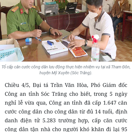
THỂ THAO
GIÁO DỤC
Y TẾ
KHOA HỌC - CÔNG NGHỆ
MÔI TRƯỜNG
Tổ cấp căn cước công dân lưu động thực hiện nhiệm vụ tại xã Tham Đôn,
huyện Mỹ Xuyên (Sóc Trăng).
BẠN ĐỌC
Chiều 4/5, Đại tá Trần Văn Hòa, Phó Giám đốc
KIỂM CHỨNG THÔNG TIN
Công an tỉnh Sóc Trăng cho biết, trong 5 ngày
nghỉ lễ vừa qua, Công an tỉnh đã cấp 1.647 căn
TRI THỨC CHUYÊN SÂU
cước công dân cho công dân từ đủ 14 tuổi, định
danh điện tử 5.283 trường hợp, cấp căn cước
54 DÂN TỘC VIỆT NAM
công dân tận nhà cho người khó khăn đi lại 95