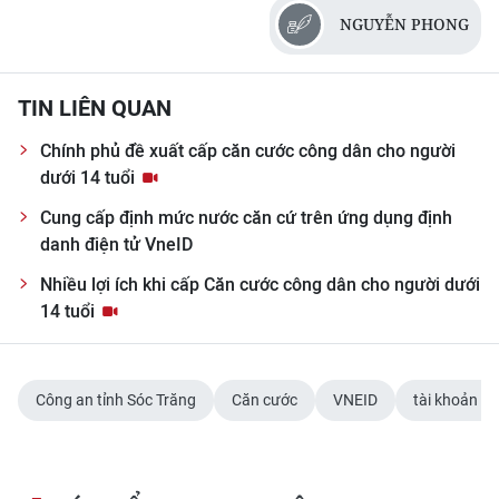
Media Pháp luật
NGUYỄN PHONG
Media Du lịch
TIN LIÊN QUAN
Media Thế giới
Chính phủ đề xuất cấp căn cước công dân cho người
Media Thể thao
dưới 14 tuổi
Media Giáo dục
Cung cấp định mức nước căn cứ trên ứng dụng định
danh điện tử VneID
Media Y tế
Nhiều lợi ích khi cấp Căn cước công dân cho người dưới
Media Khoa học - Công nghệ
14 tuổi
Media Môi trường
Ảnh
Công an tỉnh Sóc Trăng
Căn cước
VNEID
tài khoản đị
Infographic