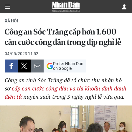
XÃ HỘI
Công an Sóc Trăng cấp hơn 1.600
CHÍNH TRỊ
căn cước công dân trong dịp nghỉ lễ
KINH TẾ
04/05/2023 11:52
Prefer Nhan Dan
VĂN HÓA
on Google
Công an tỉnh Sóc Trăng đã tổ chức thu nhận hồ
XÃ HỘI
sơ
cấp căn cước công dân và tài khoản định danh
điện tử
xuyên suốt trong 5 ngày nghỉ lễ vừa qua.
PHÁP LUẬT
DU LỊCH
THẾ GIỚI