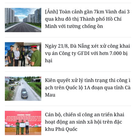
ENGLISH
[Ảnh] Toàn cảnh gần 7km Vành đai 3
中文
qua khu đô thị Thành phố Hồ Chí
Minh với tường chống ồn
FRANÇAIS
Ngày 21/8, Đà Nẵng xét xử công khai
РУССКИЙ
vụ án Công ty GFDI với hơn 7.000 bị
hại
ESPAÑOL
한국어
Kiên quyết xử lý tình trạng thi công ì
ạch trên Quốc lộ 1A đoạn qua tỉnh Cà
Mau
Cán bộ, chiến sĩ công an triển khai
hoạt động an sinh xã hội trên đặc
khu Phú Quốc