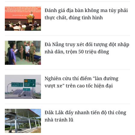
Đánh giá địa bàn không ma túy phải
CHUYÊN ĐỀ
thực chất, đúng tình hình
CÁC CHUYÊN TRANG
Đà Nẵng truy xét đối tượng đột nhập
VỀ BÁO NHÂN DÂN
nhà dân, trộm 50 triệu đồng
THỜI NAY
NHÂN DÂN CUỐI TUẦN
Nghiên cứu thí điểm "làn đường
vượt xe" trên cao tốc hiện đại
NHÂN DÂN HẰNG THÁNG
MUA BÁO
Đắk Lắk đẩy nhanh tiến độ thi công
ĐỌC BÁO IN
nhà tránh lũ