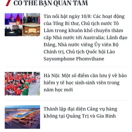
CÓ THỂ BẠN QUAN TÂM
TIN MỚI
Tin nổi bật ngày 10/8: Các hoạt động
TIN ĐỊA PHƯƠNG
của Tổng Bí thư, Chủ tịch nước Tô
Lâm trong khuôn khổ chuyến thăm
Trung du và miền núi phía Bắc
cấp Nhà nước tới Australia; Lãnh đạo
Đảng, Nhà nước viếng Ủy viên Bộ
Đồng bằng sông Hồng
Chính trị, Chủ tịch Quốc hội Lào
Saysomphone Phomvihane
Bắc Trung Bộ
Duyên hải Nam Trung Bộ và Tây
Hà Nội: Một số điểm cần lưu ý về bảo
Nguyên
hiểm y tế học sinh-sinh viên trong
năm học mới
Đông Nam Bộ
Đồng bằng sông Cửu Long
Thành lập đại diện Cảng vụ hàng
không tại Quảng Trị và Gia Bình
Chuyên trang Hà Nội
Chuyên trang TP. Hồ Chí Minh