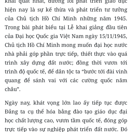
khái quát nhất, đường lối phát triển giáo dục
Media Pháp luật
hiện nay là sự kế thừa và phát triển tư tưởng
Media Du lịch
của Chủ tịch Hồ Chí Minh những năm 1945.
Trong bài phát biểu tại Lễ khai giảng đầu tiên
Media Thế giới
của Đại học Quốc gia Việt Nam ngày 15/11/1945,
Media Thể thao
Chủ tịch Hồ Chí Minh mong muốn đại học nước
nhà phải góp phần trực tiếp, thiết thực vào quá
Media Giáo dục
trình xây dựng đất nước; đồng thời vươn tới
Media Y tế
trình độ quốc tế, để dân tộc ta “bước tới đài vinh
quang để sánh vai với các cường quốc năm
Media Khoa học - Công nghệ
châu”.
Media Môi trường
Ngày nay, khát vọng lớn lao ấy tiếp tục được
Ảnh
Đảng ta cụ thể hóa bằng đào tạo giáo dục đại
Infographic
học chất lượng cao, vươn tầm quốc tế, đóng góp
trực tiếp vào sự nghiệp phát triển đất nước. Đó