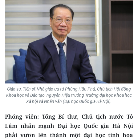
CHUYÊN ĐỀ
CÁC CHUYÊN TRANG
VỀ BÁO NHÂN DÂN
THỜI NAY
NHÂN DÂN CUỐI TUẦN
Giáo sư, Tiến sĩ, Nhà giáo ưu tú Phùng Hữu Phú, Chủ tịch Hội đồng
NHÂN DÂN HẰNG THÁNG
Khoa học và Đào tạo, nguyên Hiệu trưởng Trường đại học Khoa học
Xã hội và Nhân văn (Đại học Quốc gia Hà Nội).
MUA BÁO
Phóng viên: Tổng Bí thư, Chủ tịch nước Tô
ĐỌC BÁO IN
Lâm nhấn mạnh Đại học Quốc gia Hà Nội
phải vươn lên thành một đại học tinh hoa