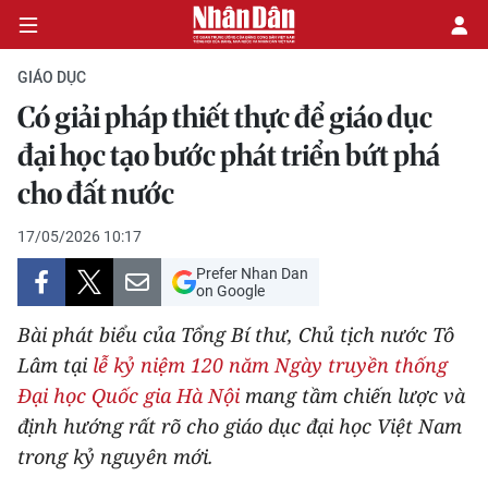
GIÁO DỤC
Có giải pháp thiết thực để giáo dục
CHÍNH TRỊ
đại học tạo bước phát triển bứt phá
cho đất nước
KINH TẾ
17/05/2026 10:17
VĂN HÓA
Prefer Nhan Dan
on Google
XÃ HỘI
Bài phát biểu của Tổng Bí thư, Chủ tịch nước Tô
PHÁP LUẬT
Lâm tại
lễ kỷ niệm 120 năm Ngày truyền thống
Đại học Quốc gia Hà Nội
mang tầm chiến lược và
DU LỊCH
định hướng rất rõ cho giáo dục đại học Việt Nam
trong kỷ nguyên mới.
THẾ GIỚI