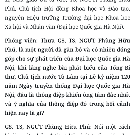
CHƯƠNG TRÌNH OCOP - MỖI XÃ
Phú, Chủ tịch Hội đồng Khoa học và Đào tạo,
MỘT SẢN PHẨM
nguyên Hiệu trưởng Trường đại học Khoa học
Xã hội và Nhân văn (Đại học Quốc gia Hà Nội).
RADIO
Phóng viên: Thưa GS, TS, NGƯT Phùng Hữu
MEDIA CENTER
Phú, là một người đã gắn bó và có nhiều đóng
E-Magazine
góp cho sự phát triển của Đại học Quốc gia Hà
Nội, khi lắng nghe bài phát biểu của Tổng Bí
Video
thư, Chủ tịch nước Tô Lâm tại Lễ kỷ niệm 120
Media Chính trị
năm Ngày truyền thống Đại học Quốc gia Hà
Nội, đâu là thông điệp khiến ông tâm đắc nhất
Media Kinh tế
và ý nghĩa của thông điệp đó trong bối cảnh
Media Văn hóa
hiện nay là gì?
Media Xã hội
GS, TS, NGƯT Phùng Hữu Phú:
Nói một cách