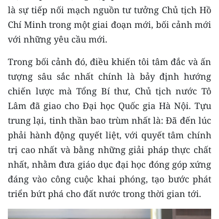
TIN MỚI
là sự tiếp nối mạch nguồn tư tưởng Chủ tịch Hồ
Chí Minh trong một giai đoạn mới, bối cảnh mới
TIN ĐỊA PHƯƠNG
với những yêu cầu mới.
Trung du và miền núi phía Bắc
Trong bối cảnh đó, điều khiến tôi tâm đắc và ấn
tượng sâu sắc nhất chính là bảy định hướng
Đồng bằng sông Hồng
chiến lược mà Tổng Bí thư, Chủ tịch nước Tô
Bắc Trung Bộ
Lâm đã giao cho Đại học Quốc gia Hà Nội. Tựu
Duyên hải Nam Trung Bộ và Tây
trung lại, tinh thần bao trùm nhất là: Đã đến lúc
Nguyên
phải hành động quyết liệt, với quyết tâm chính
trị cao nhất và bằng những giải pháp thực chất
Đông Nam Bộ
nhất, nhằm đưa giáo dục đại học đóng góp xứng
Đồng bằng sông Cửu Long
đáng vào công cuộc khai phóng, tạo bước phát
triển bứt phá cho đất nước trong thời gian tới.
Chuyên trang Hà Nội
Chuyên trang TP. Hồ Chí Minh