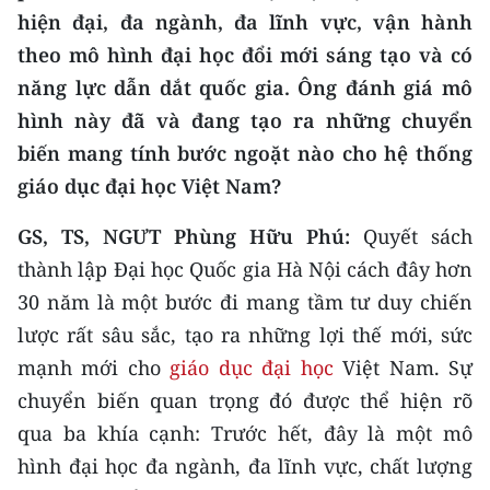
ENGLISH
hiện đại, đa ngành, đa lĩnh vực, vận hành
theo mô hình đại học đổi mới sáng tạo và có
中文
năng lực dẫn dắt quốc gia. Ông đánh giá mô
FRANÇAIS
hình này đã và đang tạo ra những chuyển
biến mang tính bước ngoặt nào cho hệ thống
РУССКИЙ
giáo dục đại học Việt Nam?
ESPAÑOL
GS, TS, NGƯT Phùng Hữu Phú:
Quyết sách
thành lập Đại học Quốc gia Hà Nội cách đây hơn
한국어
30 năm là một bước đi mang tầm tư duy chiến
lược rất sâu sắc, tạo ra những lợi thế mới, sức
mạnh mới cho
giáo dục đại học
Việt Nam. Sự
chuyển biến quan trọng đó được thể hiện rõ
qua ba khía cạnh:
Trước hết, đây là một mô
hình đại học đa ngành, đa lĩnh vực, chất lượng