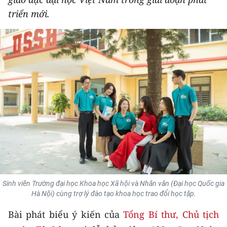
THỂ THAO
triển mới.
GIÁO DỤC
Y TẾ
KHOA HỌC - CÔNG NGHỆ
MÔI TRƯỜNG
BẠN ĐỌC
KIỂM CHỨNG THÔNG TIN
TRI THỨC CHUYÊN SÂU
Sinh viên Trường đại học Khoa học Xã hội và Nhân văn (Đại học Quốc gia
Hà Nội) cùng trợ lý đào tạo khoa học trao đổi học tập.
54 DÂN TỘC VIỆT NAM
Bài phát biểu ý kiến của
Tổng Bí thư, Chủ tịch