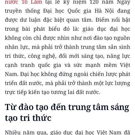
nước Tô Lâm
tại lễ kỷ niệm 120 năm Ngày
CHƯƠNG TRÌNH OCOP - MỖI XÃ
MỘT SẢN PHẨM
truyền thống Đại học Quốc gia Hà Nội đang
được dư luận đặc biệt quan tâm. Điểm nổi bật
trong bài phát biểu đó là: giáo dục đại học
RADIO
không còn chỉ được nhìn như nơi đào tạo nguồn
MEDIA CENTER
nhân lực, mà phải trở thành trung tâm sản sinh
tri thức, công nghệ, đổi mới sáng tạo, năng lực
E-Magazine
cạnh tranh quốc gia và sức mạnh mềm Việt
Video
Nam. Đại học không đứng ngoài chiến lược phát
triển đất nước, mà phải trở thành một lực lượng
Media Chính trị
trực tiếp kiến tạo tương lai đất nước.
Media Kinh tế
Từ đào tạo đến trung tâm sáng
Media Văn hóa
tạo tri thức
Media Xã hội
Nhiều năm qua, giáo dục đại học Việt Nam đã