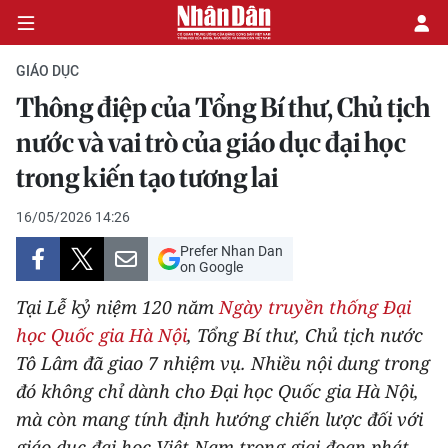
GIÁO DỤC
Thông điệp của Tổng Bí thư, Chủ tịch
CHÍNH TRỊ
nước và vai trò của giáo dục đại học
trong kiến tạo tương lai
KINH TẾ
16/05/2026 14:26
VĂN HÓA
Prefer Nhan Dan
on Google
XÃ HỘI
Tại Lễ kỷ niệm 120 năm
Ngày truyền thống Đại
PHÁP LUẬT
học Quốc gia Hà Nội
, Tổng Bí thư, Chủ tịch nước
Tô Lâm đã giao 7 nhiệm vụ. Nhiều nội dung trong
DU LỊCH
đó không chỉ dành cho Đại học Quốc gia Hà Nội,
mà còn mang tính định hướng chiến lược đối với
THẾ GIỚI
giáo dục đại học Việt Nam trong giai đoạn phát