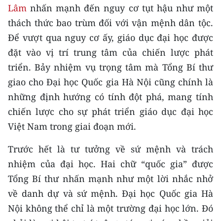
Lâm
nhấn mạnh đến nguy cơ tụt hậu như một
CHUYÊN ĐỀ
thách thức bao trùm đối với vận mệnh dân tộc.
Để vượt qua nguy cơ ấy, giáo dục đại học được
CÁC CHUYÊN TRANG
đặt vào vị trí trung tâm của chiến lược phát
triển. Bảy nhiệm vụ trọng tâm mà Tổng Bí thư
VỀ BÁO NHÂN DÂN
giao cho Đại học Quốc gia Hà Nội cũng chính là
những định hướng có tính đột phá, mang tính
THỜI NAY
chiến lược cho sự phát triển giáo dục đại học
NHÂN DÂN CUỐI TUẦN
Việt Nam trong giai đoạn mới.
NHÂN DÂN HẰNG THÁNG
Trước hết là tư tưởng về sứ mệnh và trách
nhiệm của đại học. Hai chữ “quốc gia” được
MUA BÁO
Tổng Bí thư nhấn mạnh như một lời nhắc nhở
về danh dự và sứ mệnh. Đại học Quốc gia Hà
ĐỌC BÁO IN
Nội không thể chỉ là một trường đại học lớn. Đó