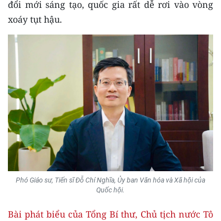
đổi mới sáng tạo, quốc gia rất dễ rơi vào vòng
TIN MỚI
xoáy tụt hậu.
TIN ĐỊA PHƯƠNG
Trung du và miền núi phía Bắc
Đồng bằng sông Hồng
Bắc Trung Bộ
Duyên hải Nam Trung Bộ và Tây
Nguyên
Đông Nam Bộ
Đồng bằng sông Cửu Long
Phó Giáo sư, Tiến sĩ Đỗ Chí Nghĩa, Ủy ban Văn hóa và Xã hội của
Quốc hội.
Chuyên trang Hà Nội
Bài phát biểu của Tổng Bí thư, Chủ tịch nước Tô
Chuyên trang TP. Hồ Chí Minh