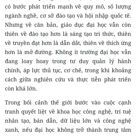
Media Pháp luật
có bước phát triển mạnh về quy mô, số lượng
ngành nghề, cơ sở đào tạo và hội nhập quốc tế.
Media Du lịch
Nhưng về căn bản, giáo dục đại học vẫn còn
Media Thế giới
thiên về đào tạo hơn là sáng tạo tri thức, thiên
về truyền đạt hơn là dẫn dắt, thiên về thích ứng
Media Thể thao
hơn là mở đường. Không ít trường đại học vẫn
Media Giáo dục
đang loay hoay trong tư duy quản lý hành
Media Y tế
chính, áp lực thủ tục, cơ chế, trong khi khoảng
cách giữa nghiên cứu và thực tiễn phát triển
Media Khoa học - Công nghệ
còn khá lớn.
Media Môi trường
Trong bối cảnh thế giới bước vào cuộc cạnh
Ảnh
tranh quyết liệt về khoa học công nghệ, trí tuệ
nhân tạo, bán dẫn, dữ liệu lớn và công nghệ
Infographic
xanh, nếu đại học không trở thành trung tâm