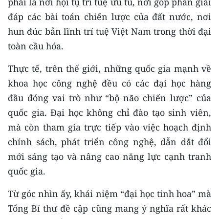
phải là nơi hội tụ trí tuệ ưu tú, nơi góp phần giải
ENGLISH
đáp các bài toán chiến lược của đất nước, nơi
中文
hun đúc bản lĩnh trí tuệ Việt Nam trong thời đại
toàn cầu hóa.
FRANÇAIS
Thực tế, trên thế giới, những quốc gia mạnh về
РУССКИЙ
khoa học công nghệ đều có các đại học hàng
đầu đóng vai trò như “bộ não chiến lược” của
ESPAÑOL
quốc gia. Đại học không chỉ đào tạo sinh viên,
한국어
mà còn tham gia trực tiếp vào việc hoạch định
chính sách, phát triển công nghệ, dẫn dắt đổi
mới sáng tạo và nâng cao năng lực cạnh tranh
quốc gia.
Từ góc nhìn ấy, khái niệm “đại học tinh hoa” mà
Tổng Bí thư đề cập cũng mang ý nghĩa rất khác