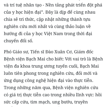
CHƯƠNG TRÌNH OCOP - MỖI XÃ
và trí tuệ nhân tạo - Nền tảng phát triển đột phá
MỘT SẢN PHẨM
của y học hiện đại”. Đây là dịp để cùng nhau
chia sẻ tri thức, cập nhật những thành tựu
RADIO
nghiên cứu mới nhất và cùng thảo luận về
hướng đi của y học Việt Nam trong thời đại
MEDIA CENTER
chuyển đổi số.
E-Magazine
Phó Giáo sư, Tiến sĩ Đào Xuân Cơ, Giám đốc
Video
Bệnh viện Bạch Mai cho biết: Với vai trò là Bệnh
viện đa khoa trung ương tuyến cuối, Bạch Mai
Media Chính trị
luôn tiên phong trong nghiên cứu, đổi mới và
Media Kinh tế
ứng dụng công nghệ hiện đại vào thực tiễn.
Trong những năm qua, Bệnh viện nghiên cứu
Media Văn hóa
có giá trị thực tiễn cao trong nhiều lĩnh vực: hồi
Media Xã hội
sức cấp cứu, tim mạch, ung bướu, truyền