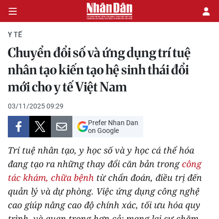
Y TẾ
Chuyển đổi số và ứng dụng trí tuệ
CHÍNH TRỊ
nhân tạo kiến tạo hệ sinh thái đổi
mới cho y tế Việt Nam
KINH TẾ
03/11/2025 09:29
VĂN HÓA
Prefer Nhan Dan
on Google
XÃ HỘI
Trí tuệ nhân tạo, y học số và y học cá thể hóa
PHÁP LUẬT
đang tạo ra những thay đổi căn bản trong
công
tác khám, chữa bệnh
từ chẩn đoán, điều trị đến
DU LỊCH
quản lý và dự phòng. Việc ứng dụng công nghệ
cao giúp nâng cao độ chính xác, tối ưu hóa quy
THẾ GIỚI
trình, và quan trọng hơn cả: mang lại sự chăm