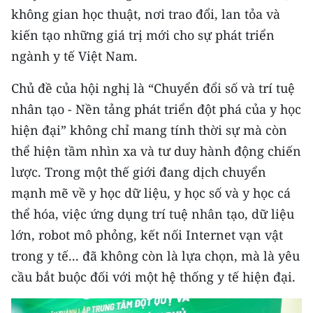
không gian học thuật, nơi trao đổi, lan tỏa và
CHUYÊN ĐỀ
kiến tạo những giá trị mới cho sự phát triển
ngành y tế Việt Nam.
CÁC CHUYÊN TRANG
Chủ đề của hội nghị là “Chuyển đổi số và trí tuệ
nhân tạo - Nền tảng phát triển đột phá của y học
VỀ BÁO NHÂN DÂN
hiện đại” không chỉ mang tính thời sự mà còn
THỜI NAY
thể hiện tầm nhìn xa và tư duy hành động chiến
lược. Trong một thế giới đang dịch chuyển
NHÂN DÂN CUỐI TUẦN
mạnh mẽ về y học dữ liệu, y học số và y học cá
NHÂN DÂN HẰNG THÁNG
thể hóa, việc ứng dụng trí tuệ nhân tạo, dữ liệu
lớn, robot mô phỏng, kết nối Internet vạn vật
MUA BÁO
trong y tế... đã không còn là lựa chọn, mà là yêu
cầu bắt buộc đối với một hệ thống y tế hiện đại.
ĐỌC BÁO IN