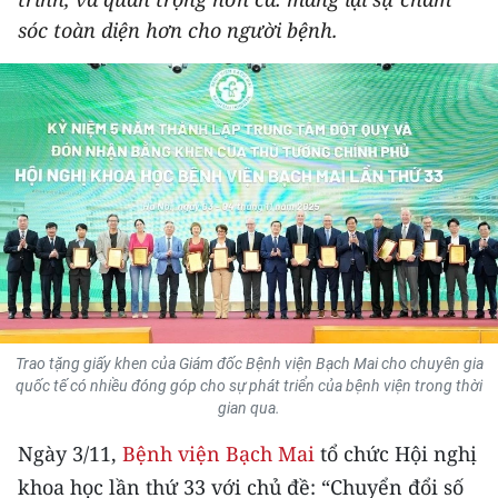
THỂ THAO
sóc toàn diện hơn cho người bệnh.
GIÁO DỤC
Y TẾ
KHOA HỌC - CÔNG NGHỆ
MÔI TRƯỜNG
BẠN ĐỌC
KIỂM CHỨNG THÔNG TIN
Trao tặng giấy khen của Giám đốc Bệnh viện Bạch Mai cho chuyên gia
quốc tế có nhiều đóng góp cho sự phát triển của bệnh viện trong thời
TRI THỨC CHUYÊN SÂU
gian qua.
Ngày 3/11,
Bệnh viện Bạch Mai
tổ chức Hội nghị
54 DÂN TỘC VIỆT NAM
khoa học lần thứ 33 với chủ đề: “Chuyển đổi số