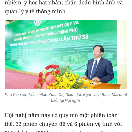
nhiễm, y học hạt nhân, chẩn đoán hình ảnh và
Media Pháp luật
quản lý y tế thông minh.
Media Du lịch
Media Thế giới
Media Thể thao
Media Giáo dục
Media Y tế
Media Khoa học - Công nghệ
Media Môi trường
Phó Giáo sư, Tiến sĩ Đào Xuân Cơ, Giám đốc Bệnh viện Bạch Mai phát
biểu tại Hội nghị.
Ảnh
Hội nghị năm nay có quy mô một phiên toàn
Infographic
thể, 32 phiên chuyên đề và 6 phiên vệ tinh với