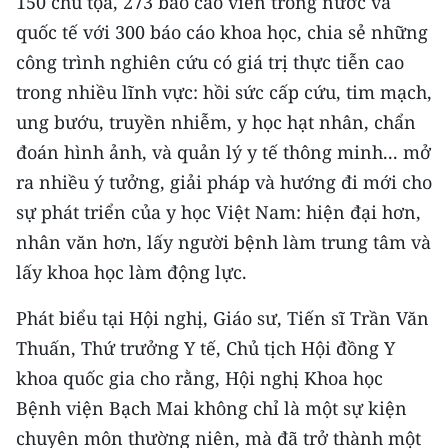
150 chủ tọa, 273 báo cáo viên trong nước và
TIN MỚI
quốc tế với 300 báo cáo khoa học, chia sẻ những
công trình nghiên cứu có giá trị thực tiễn cao
TIN ĐỊA PHƯƠNG
trong nhiều lĩnh vực: hồi sức cấp cứu, tim mạch,
Trung du và miền núi phía Bắc
ung bướu, truyền nhiễm, y học hạt nhân, chẩn
đoán hình ảnh, và quản lý y tế thông minh... mở
Đồng bằng sông Hồng
ra nhiều ý tưởng, giải pháp và hướng đi mới cho
Bắc Trung Bộ
sự phát triển của y học Việt Nam: hiện đại hơn,
nhân văn hơn, lấy người bệnh làm trung tâm và
Duyên hải Nam Trung Bộ và Tây
Nguyên
lấy khoa học làm động lực.
Đông Nam Bộ
Phát biểu tại Hội nghị, Giáo sư, Tiến sĩ Trần Văn
Thuấn, Thứ trưởng Y tế, Chủ tịch Hội đồng Y
Đồng bằng sông Cửu Long
khoa quốc gia cho rằng, Hội nghị Khoa học
Chuyên trang Hà Nội
Bệnh viện Bạch Mai không chỉ là một sự kiện
chuyên môn thường niên, mà đã trở thành một
Chuyên trang TP. Hồ Chí Minh