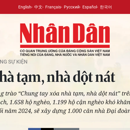
English
中文
Français
Русский
Español
한국어
NG SỰ KIỆN
hà tạm, nhà dột nát
 trào “Chung tay xóa nhà tạm, nhà dột nát” trên
ch, 1.658 hộ nghèo, 1.199 hộ cận nghèo khó khă
i năm 2024, sẽ xây dựng 1.000 căn nhà Đại đoàn k