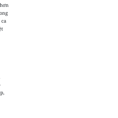
 hơn
Long
 ca
ệt
h
-
p,