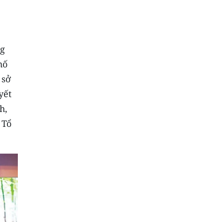
ng
hố
 sở
yết
h,
 Tổ