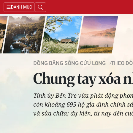
DANH MỤC
ĐỒNG BẰNG SÔNG CỬU LONG
THEO DÒ
Chung tay xóa n
Tỉnh ủy Bến Tre vừa phát động phong
còn khoảng 695 hộ gia đình chính sá
và sửa chữa; dự kiến, từ nay đến cuố