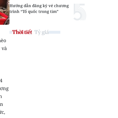
Hướng dẫn đăng ký vé chương
trình “Tổ quốc trong tim”
Thời tiết
Tỷ giá
hèo
 và
4
ương
n
ần
ức,