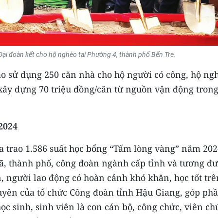
ại đoàn kết cho hộ nghèo tại Phường 4, thành phố Bến Tre.
vào sử dụng 250 căn nhà cho hộ người có công, hộ ng
 xây dựng 70 triệu đồng/căn từ nguồn vận động trong
2024
a trao 1.586 suất học bổng “Tấm lòng vàng” năm 202
 xã, thành phố, công đoàn ngành cấp tỉnh và tương đ
, người lao động có hoàn cảnh khó khăn, học tốt trê
xuyên của tổ chức Công đoàn tỉnh Hậu Giang, góp ph
ọc sinh, sinh viên là con cán bộ, công chức, viên ch