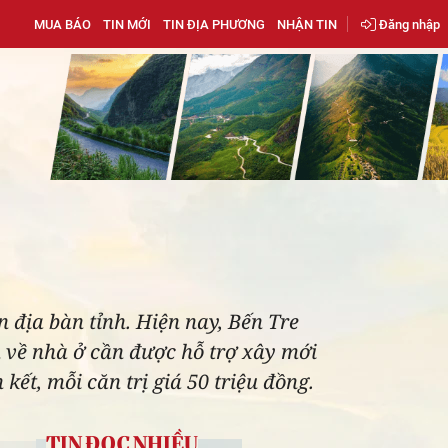
MUA BÁO
TIN MỚI
TIN ĐỊA PHƯƠNG
NHẬN TIN
Đăng nhập
 địa bàn tỉnh. Hiện nay, Bến Tre
n về nhà ở cần được hỗ trợ xây mới
ết, mỗi căn trị giá 50 triệu đồng.
TIN ĐỌC NHIỀU