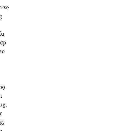
h xe
g
ấu
hợp
ào
bộ
n
ng,
c
g,
c