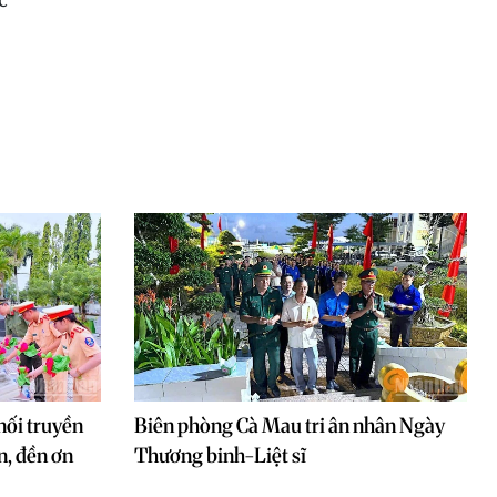
nối truyền
Biên phòng Cà Mau tri ân nhân Ngày
, đền ơn
Thương binh-Liệt sĩ