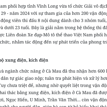
Nam phối hợp tỉnh Vĩnh Long vừa tổ chức Giải vô địc
 29 - năm 2024 với sự tham gia của hơn 200 vận độn
 động viên thi đấu 8 nội dung dành cho 3 nhóm tuổi,
và dưới 23 tuổi. Đây là giải nằm trong hệ thống thi đ
được Liên đoàn Xe đạp-Mô tô thể thao Việt Nam phối 
 chức, nhằm tác động đến sự phát triển của phong tr
ộ xung điện, kích điện
 và ngành chức năng ở Cà Mau đã thu nhận hơn 600 
dân tự giác giao nộp; tuần tra phát hiện và xử lý hơ
uy chưa triệt để, nhưng nhờ quyết liệt trong vận độ
khai thác bằng xung điện, kích điện ở Cà Mau đã đượ
ơi, Ngọc Hiển, U Minh, Trần Văn Thời… còn vận độn
nghề cho người dân, giúp bà con từ bỏ kiểu khai thá