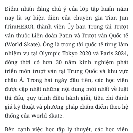
Điểm nhấn đáng chú ý của lớp tập huấn năm
CHUYÊN ĐỀ
nay là sự hiện diện của chuyên gia Tian Jun
(TimHERO), thành viên Ủy ban Trọng tài Trượt
CÁC CHUYÊN TRANG
ván thuộc Liên đoàn Patin và Trượt ván Quốc tế
(World Skate). Ông là trọng tài quốc tế từng làm
VỀ BÁO NHÂN DÂN
nhiệm vụ tại Olympic Tokyo 2020 và Paris 2024,
THỜI NAY
đồng thời có hơn 30 năm kinh nghiệm phát
triển môn trượt ván tại Trung Quốc và khu vực
NHÂN DÂN CUỐI TUẦN
châu Á. Trong hai ngày đầu tiên, các học viên
được cập nhật những nội dung mới nhất về luật
NHÂN DÂN HẰNG THÁNG
thi đấu, quy trình điều hành giải, tiêu chí đánh
MUA BÁO
giá kỹ thuật và phương pháp chấm điểm theo hệ
thống của World Skate.
ĐỌC BÁO IN
Bên cạnh việc học tập lý thuyết, các học viên