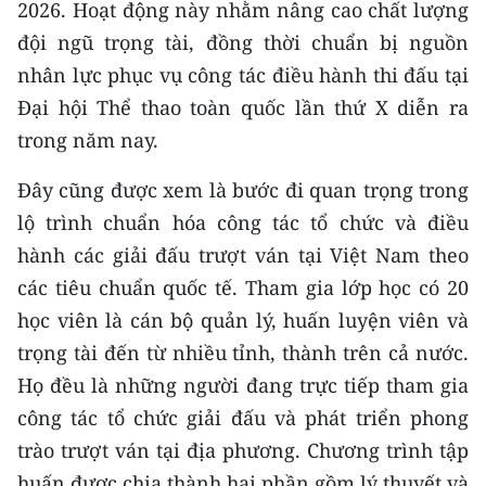
2026. Hoạt động này nhằm nâng cao chất lượng
CHƯƠNG TRÌNH OCOP - MỖI XÃ
MỘT SẢN PHẨM
đội ngũ trọng tài, đồng thời chuẩn bị nguồn
nhân lực phục vụ công tác điều hành thi đấu tại
RADIO
Đại hội Thể thao toàn quốc lần thứ X diễn ra
trong năm nay.
MEDIA CENTER
Đây cũng được xem là bước đi quan trọng trong
E-Magazine
lộ trình chuẩn hóa công tác tổ chức và điều
hành các giải đấu trượt ván tại Việt Nam theo
Video
các tiêu chuẩn quốc tế. Tham gia lớp học có 20
Media Chính trị
học viên là cán bộ quản lý, huấn luyện viên và
trọng tài đến từ nhiều tỉnh, thành trên cả nước.
Media Kinh tế
Họ đều là những người đang trực tiếp tham gia
Media Văn hóa
công tác tổ chức giải đấu và phát triển phong
Media Xã hội
trào trượt ván tại địa phương. Chương trình tập
huấn được chia thành hai phần gồm lý thuyết và