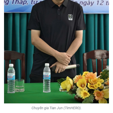
TIN MỚI
TIN ĐỊA PHƯƠNG
Trung du và miền núi phía Bắc
Đồng bằng sông Hồng
Bắc Trung Bộ
Duyên hải Nam Trung Bộ và Tây
Nguyên
Đông Nam Bộ
Đồng bằng sông Cửu Long
Chuyên trang Hà Nội
Chuyên gia Tian Jun (TimHERO).
Chuyên trang TP. Hồ Chí Minh