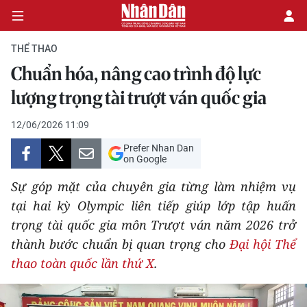
THỂ THAO
Chuẩn hóa, nâng cao trình độ lực
CHÍNH TRỊ
lượng trọng tài trượt ván quốc gia
KINH TẾ
12/06/2026 11:09
Prefer Nhan Dan
VĂN HÓA
on Google
Sự góp mặt của chuyên gia từng làm nhiệm vụ
XÃ HỘI
tại hai kỳ Olympic liên tiếp giúp lớp tập huấn
trọng tài quốc gia môn Trượt ván năm 2026 trở
PHÁP LUẬT
thành bước chuẩn bị quan trọng cho
Đại hội Thể
DU LỊCH
thao toàn quốc lần thứ X
.
THẾ GIỚI