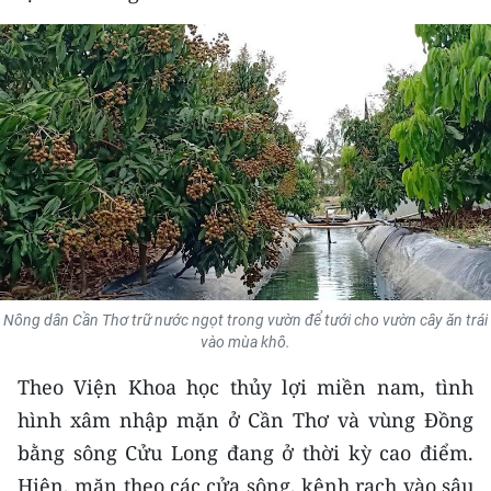
THỂ THAO
GIÁO DỤC
Y TẾ
KHOA HỌC - CÔNG NGHỆ
MÔI TRƯỜNG
BẠN ĐỌC
Nông dân Cần Thơ trữ nước ngọt trong vườn để tưới cho vườn cây ăn trái
KIỂM CHỨNG THÔNG TIN
vào mùa khô.
Theo Viện Khoa học thủy lợi miền nam, tình
TRI THỨC CHUYÊN SÂU
hình xâm nhập mặn ở Cần Thơ và vùng Đồng
54 DÂN TỘC VIỆT NAM
bằng sông Cửu Long đang ở thời kỳ cao điểm.
Hiện, mặn theo các cửa sông, kênh rạch vào sâu