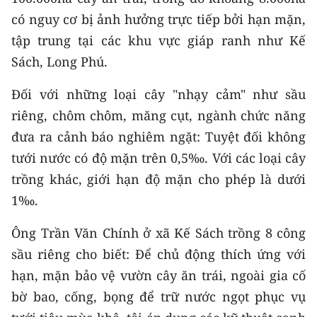
có nguy cơ bị ảnh hưởng trực tiếp bởi hạn mặn,
CHUYÊN ĐỀ
tập trung tại các khu vực giáp ranh như Kế
Sách, Long Phú.
CÁC CHUYÊN TRANG
Đối với những loại cây "nhạy cảm" như sầu
VỀ BÁO NHÂN DÂN
riêng, chôm chôm, măng cụt, ngành chức năng
đưa ra cảnh báo nghiêm ngặt: Tuyệt đối không
THỜI NAY
tưới nước có độ mặn trên 0,5‰. Với các loại cây
NHÂN DÂN CUỐI TUẦN
trồng khác, giới hạn độ mặn cho phép là dưới
1‰.
NHÂN DÂN HẰNG THÁNG
Ông Trần Văn Chính ở xã Kế Sách trồng 8 công
MUA BÁO
sầu riêng cho biết: Để chủ động thích ứng với
hạn, mặn bảo vệ vườn cây ăn trái, ngoài gia cố
ĐỌC BÁO IN
bờ bao, cống, bọng để trữ nước ngọt phục vụ