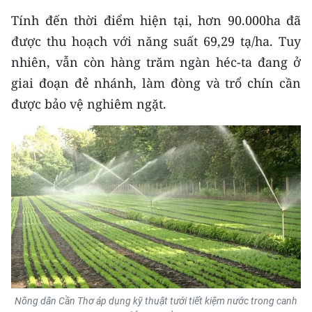
Media Pháp luật
Tính đến thời điểm hiện tại, hơn 90.000ha đã
Media Du lịch
được thu hoạch với năng suất 69,29 tạ/ha. Tuy
nhiên, vẫn còn hàng trăm ngàn héc-ta đang ở
Media Thế giới
giai đoạn đẻ nhánh, làm đòng và trổ chín cần
Media Thể thao
được bảo vệ nghiêm ngặt.
Media Giáo dục
Media Y tế
Media Khoa học - Công nghệ
Media Môi trường
Ảnh
Infographic
Nông dân Cần Thơ áp dụng kỹ thuật tưới tiết kiệm nước trong canh