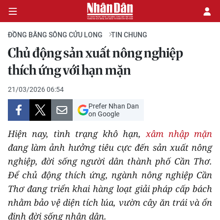
ĐỒNG BẰNG SÔNG CỬU LONG
TIN CHUNG
Chủ động sản xuất nông nghiệp
CHÍNH TRỊ
thích ứng với hạn mặn
KINH TẾ
21/03/2026 06:54
Prefer Nhan Dan
VĂN HÓA
on Google
Hiện nay, tình trạng khô hạn,
xâm nhập mặn
XÃ HỘI
đang làm ảnh hưởng tiêu cực đến sản xuất nông
nghiệp, đời sống người dân thành phố Cần Thơ.
PHÁP LUẬT
Để chủ động thích ứng, ngành nông nghiệp Cần
DU LỊCH
Thơ đang triển khai hàng loạt giải pháp cấp bách
nhằm bảo vệ diện tích lúa, vườn cây ăn trái và ổn
THẾ GIỚI
định đời sống nhân dân.