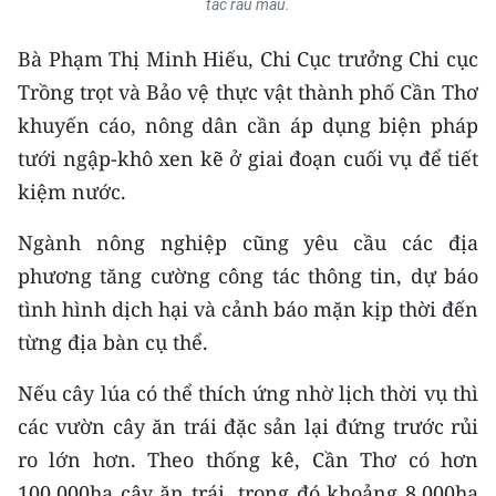
tác rau màu.
TIN MỚI
Bà Phạm Thị Minh Hiếu, Chi Cục trưởng Chi cục
TIN ĐỊA PHƯƠNG
Trồng trọt và Bảo vệ thực vật thành phố Cần Thơ
khuyến cáo, nông dân cần áp dụng biện pháp
Trung du và miền núi phía Bắc
tưới ngập-khô xen kẽ ở giai đoạn cuối vụ để tiết
Đồng bằng sông Hồng
kiệm nước.
Bắc Trung Bộ
Ngành nông nghiệp cũng yêu cầu các địa
Duyên hải Nam Trung Bộ và Tây
phương tăng cường công tác thông tin, dự báo
Nguyên
tình hình dịch hại và cảnh báo mặn kịp thời đến
từng địa bàn cụ thể.
Đông Nam Bộ
Nếu cây lúa có thể thích ứng nhờ lịch thời vụ thì
Đồng bằng sông Cửu Long
các vườn cây ăn trái đặc sản lại đứng trước rủi
Chuyên trang Hà Nội
ro lớn hơn. Theo thống kê, Cần Thơ có hơn
100.000ha cây ăn trái, trong đó khoảng 8.000ha
Chuyên trang TP. Hồ Chí Minh