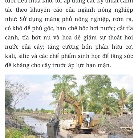
tưới tiêu mùa khô, tôi áp dụng các kỹ thuật canh
ENGLISH
tác theo khuyến cáo của ngành nông nghiệp
như: Sử dụng màng phủ nông nghiệp, rơm rạ,
中文
cỏ khô để phủ gốc, hạn chế bốc hơi nước; cắt tỉa
FRANÇAIS
cành, tỉa bớt nụ và hoa để giảm sự thoát hơi
nước của cây; tăng cường bón phân hữu cơ,
РУССКИЙ
kali, silic và các chế phẩm sinh học để tăng sức
ESPAÑOL
đề kháng cho cây trước áp lực hạn mặn.
한국어