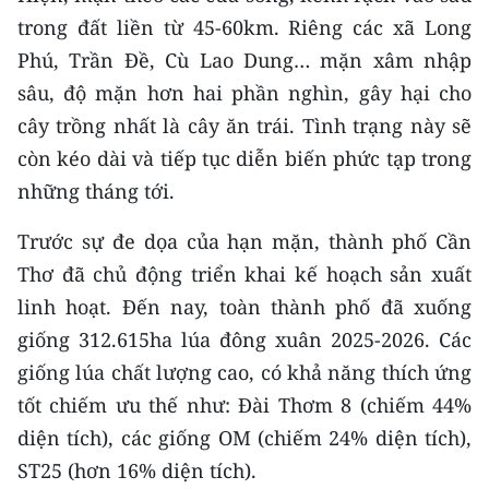
CHƯƠNG TRÌNH OCOP - MỖI XÃ
trong đất liền từ 45-60km. Riêng các xã Long
MỘT SẢN PHẨM
Phú, Trần Đề, Cù Lao Dung… mặn xâm nhập
sâu, độ mặn hơn hai phần nghìn, gây hại cho
RADIO
cây trồng nhất là cây ăn trái. Tình trạng này sẽ
còn kéo dài và tiếp tục diễn biến phức tạp trong
MEDIA CENTER
những tháng tới.
E-Magazine
Trước sự đe dọa của hạn mặn, thành phố Cần
Video
Thơ đã chủ động triển khai kế hoạch sản xuất
linh hoạt. Đến nay, toàn thành phố đã xuống
Media Chính trị
giống 312.615ha lúa đông xuân 2025-2026. Các
Media Kinh tế
giống lúa chất lượng cao, có khả năng thích ứng
Media Văn hóa
tốt chiếm ưu thế như: Đài Thơm 8 (chiếm 44%
diện tích), các giống OM (chiếm 24% diện tích),
Media Xã hội
ST25 (hơn 16% diện tích).