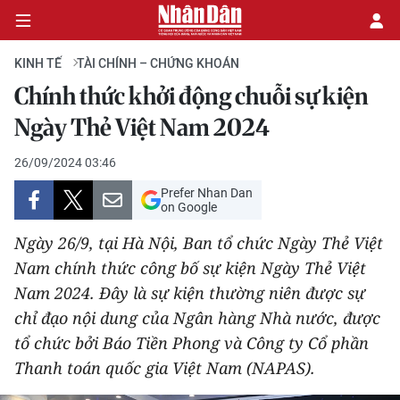
KINH TẾ
TÀI CHÍNH – CHỨNG KHOÁN
Chính thức khởi động chuỗi sự kiện
CHÍNH TRỊ
Ngày Thẻ Việt Nam 2024
KINH TẾ
26/09/2024 03:46
Prefer Nhan Dan
VĂN HÓA
on Google
Ngày 26/9, tại Hà Nội, Ban tổ chức Ngày Thẻ Việt
XÃ HỘI
Nam chính thức công bố sự kiện Ngày Thẻ Việt
Nam 2024. Đây là sự kiện thường niên được sự
PHÁP LUẬT
chỉ đạo nội dung của Ngân hàng Nhà nước, được
DU LỊCH
tổ chức bởi Báo Tiền Phong và Công ty Cổ phần
Thanh toán quốc gia Việt Nam (NAPAS).
THẾ GIỚI