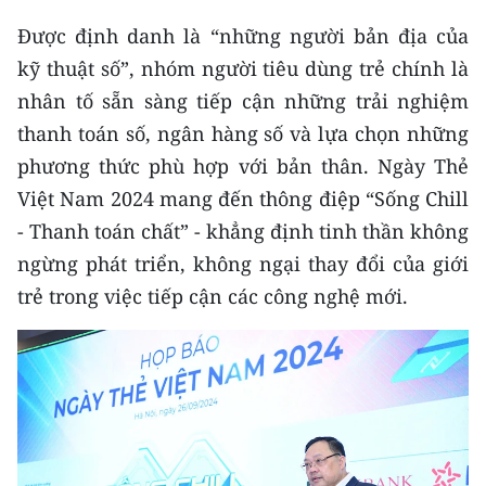
Được định danh là “những người bản địa của
CHUYÊN ĐỀ
kỹ thuật số”, nhóm người tiêu dùng trẻ chính là
CÁC CHUYÊN TRANG
nhân tố sẵn sàng tiếp cận những trải nghiệm
thanh toán số, ngân hàng số và lựa chọn những
phương thức phù hợp với bản thân. Ngày Thẻ
VỀ BÁO NHÂN DÂN
Việt Nam 2024 mang đến thông điệp “Sống Chill
THỜI NAY
- Thanh toán chất” - khẳng định tinh thần không
ngừng phát triển, không ngại thay đổi của giới
NHÂN DÂN CUỐI TUẦN
trẻ trong việc tiếp cận các công nghệ mới.
NHÂN DÂN HẰNG THÁNG
MUA BÁO
ĐỌC BÁO IN