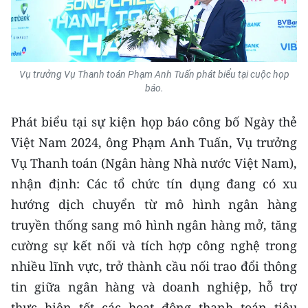
ENGLISH
中文
FRANÇAIS
Vụ trưởng Vụ Thanh toán Phạm Anh Tuấn phát biểu tại cuộc họp
báo.
РУССКИЙ
Phát biểu tại sự kiện họp báo công bố Ngày thẻ
ESPAÑOL
Việt Nam 2024, ông Phạm Anh Tuấn, Vụ trưởng
Vụ Thanh toán (Ngân hàng Nhà nước Việt Nam),
한국어
nhận định: Các tổ chức tín dụng đang có xu
hướng dịch chuyển từ mô hình ngân hàng
truyền thống sang mô hình ngân hàng mở, tăng
cường sự kết nối và tích hợp công nghệ trong
nhiều lĩnh vực, trở thành cầu nối trao đổi thông
tin giữa ngân hàng và doanh nghiệp, hỗ trợ
thực hiện tốt các hoạt động thanh toán tiêu