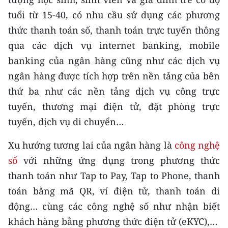
TIN MỚI
tuổi từ 15-40, có nhu cầu sử dụng các phương
thức thanh toán số, thanh toán trực tuyến thông
TIN ĐỊA PHƯƠNG
qua các dịch vụ internet banking, mobile
Trung du và miền núi phía Bắc
banking của ngân hàng cũng như các dịch vụ
ngân hàng được tích hợp trên nền tảng của bên
Đồng bằng sông Hồng
thứ ba như các nền tảng dịch vụ công trực
Bắc Trung Bộ
tuyến, thương mại điện tử, đặt phòng trực
tuyến, dịch vụ di chuyển…
Duyên hải Nam Trung Bộ và Tây
Nguyên
Xu hướng tương lai của ngân hàng là
công nghệ
Đông Nam Bộ
số
với những ứng dụng trong phương thức
thanh toán như Tap to Pay, Tap to Phone, thanh
Đồng bằng sông Cửu Long
toán bằng mã QR, ví điện tử, thanh toán di
Chuyên trang Hà Nội
động… cùng các công nghệ số như nhận biết
khách hàng bằng phương thức điện tử (eKYC),…
Chuyên trang TP. Hồ Chí Minh