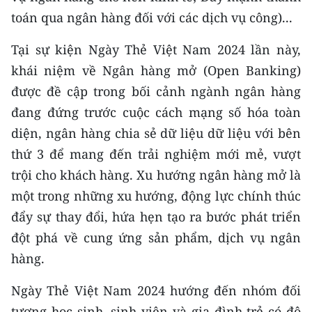
Media Pháp luật
toán qua ngân hàng đối với các dịch vụ công)...
Media Du lịch
Tại sự kiện Ngày Thẻ Việt Nam 2024 lần này,
Media Thế giới
khái niệm về Ngân hàng mở (Open Banking)
được đề cập trong bối cảnh ngành ngân hàng
Media Thể thao
đang đứng trước cuộc cách mạng số hóa toàn
Media Giáo dục
diện, ngân hàng chia sẻ dữ liệu dữ liệu với bên
thứ 3 để mang đến trải nghiệm mới mẻ, vượt
Media Y tế
trội cho khách hàng. Xu hướng ngân hàng mở là
Media Khoa học - Công nghệ
một trong những xu hướng, động lực chính thúc
đẩy sự thay đổi, hứa hẹn tạo ra bước phát triển
Media Môi trường
đột phá về cung ứng sản phẩm, dịch vụ ngân
Ảnh
hàng.
Infographic
Ngày Thẻ Việt Nam 2024 hướng đến nhóm đối
tượng học sinh, sinh viên và gia đình trẻ có độ