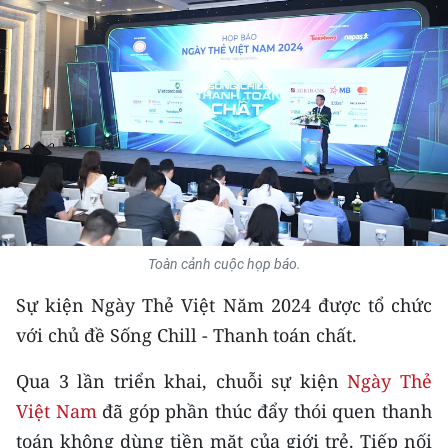
THỂ THAO
GIÁO DỤC
Y TẾ
KHOA HỌC - CÔNG NGHỆ
MÔI TRƯỜNG
BẠN ĐỌC
Toàn cảnh cuộc họp báo.
Sự kiện Ngày Thẻ Việt Năm 2024 được tổ chức
KIỂM CHỨNG THÔNG TIN
với chủ đề Sống Chill - Thanh toán chất.
TRI THỨC CHUYÊN SÂU
Qua 3 lần triển khai, chuỗi sự kiện
Ngày Thẻ
54 DÂN TỘC VIỆT NAM
Việt Nam
đã góp phần thúc đẩy thói quen thanh
toán không dùng tiền mặt của giới trẻ. Tiếp nối