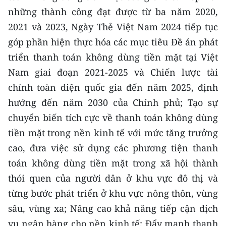
CHƯƠNG TRÌNH OCOP - MỖI XÃ
những thành công đạt được từ ba năm 2020,
MỘT SẢN PHẨM
2021 và 2023, Ngày Thẻ Việt Nam 2024 tiếp tục
góp phần hiện thực hóa các mục tiêu Đề án phát
RADIO
triển thanh toán không dùng tiền mặt tại Việt
Nam giai đoạn 2021-2025 và Chiến lược tài
MEDIA CENTER
chính toàn diện quốc gia đến năm 2025, định
E-Magazine
hướng đến năm 2030 của Chính phủ; Tạo sự
chuyển biến tích cực về thanh toán không dùng
Video
tiền mặt trong nền kinh tế với mức tăng trưởng
Media Chính trị
cao, đưa việc sử dụng các phương tiện thanh
toán không dùng tiền mặt trong xã hội thành
Media Kinh tế
thói quen của người dân ở khu vực đô thị và
Media Văn hóa
từng bước phát triển ở khu vực nông thôn, vùng
sâu, vùng xa; Nâng cao khả năng tiếp cận dịch
Media Xã hội
vụ ngân hàng cho nền kinh tế; Đẩy mạnh thanh