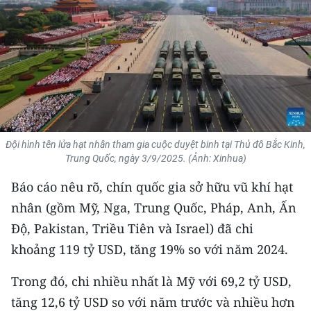
THỂ THAO
GIÁO DỤC
Y TẾ
KHOA HỌC - CÔNG NGHỆ
Đội hình tên lửa hạt nhân tham gia cuộc duyệt binh tại Thủ đô Bắc Kinh,
MÔI TRƯỜNG
Trung Quốc, ngày 3/9/2025. (Ảnh: Xinhua)
BẠN ĐỌC
Báo cáo nêu rõ, chín quốc gia sở hữu vũ khí hạt
nhân (gồm Mỹ, Nga, Trung Quốc, Pháp, Anh, Ấn
KIỂM CHỨNG THÔNG TIN
Độ, Pakistan, Triều Tiên và Israel) đã chi
khoảng 119 tỷ USD, tăng 19% so với năm 2024.
TRI THỨC CHUYÊN SÂU
Trong đó, chi nhiều nhất là Mỹ với 69,2 tỷ USD,
54 DÂN TỘC VIỆT NAM
tăng 12,6 tỷ USD so với năm trước và nhiều hơn