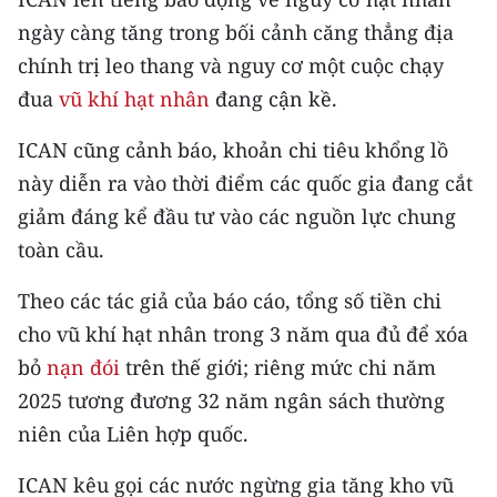
Media Pháp luật
ngày càng tăng trong bối cảnh căng thẳng địa
Media Du lịch
chính trị leo thang và nguy cơ một cuộc chạy
đua
vũ khí hạt nhân
đang cận kề.
Media Thế giới
ICAN cũng cảnh báo, khoản chi tiêu khổng lồ
Media Thể thao
này diễn ra vào thời điểm các quốc gia đang cắt
Media Giáo dục
giảm đáng kể đầu tư vào các nguồn lực chung
toàn cầu.
Media Y tế
Theo các tác giả của báo cáo, tổng số tiền chi
Media Khoa học - Công nghệ
cho vũ khí hạt nhân trong 3 năm qua đủ để xóa
Media Môi trường
bỏ
nạn đói
trên thế giới; riêng mức chi năm
2025 tương đương 32 năm ngân sách thường
Ảnh
niên của Liên hợp quốc.
Infographic
ICAN kêu gọi các nước ngừng gia tăng kho vũ