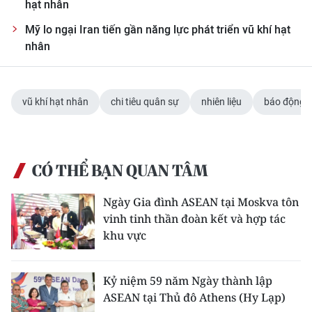
hạt nhân
CHUYÊN ĐỀ
Mỹ lo ngại Iran tiến gần năng lực phát triển vũ khí hạt
nhân
CÁC CHUYÊN TRANG
vũ khí hạt nhân
chi tiêu quân sự
nhiên liệu
báo động
VỀ BÁO NHÂN DÂN
THỜI NAY
CÓ THỂ BẠN QUAN TÂM
NHÂN DÂN CUỐI TUẦN
Ngày Gia đình ASEAN tại Moskva tôn
NHÂN DÂN HẰNG THÁNG
vinh tinh thần đoàn kết và hợp tác
khu vực
MUA BÁO
ĐỌC BÁO IN
Kỷ niệm 59 năm Ngày thành lập
ASEAN tại Thủ đô Athens (Hy Lạp)