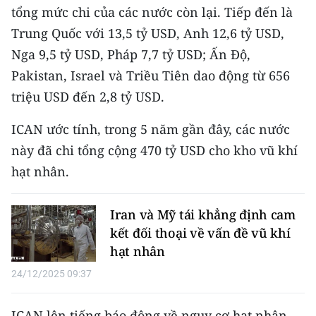
CHƯƠNG TRÌNH OCOP - MỖI XÃ
tổng mức chi của các nước còn lại. Tiếp đến là
MỘT SẢN PHẨM
Trung Quốc với 13,5 tỷ USD, Anh 12,6 tỷ USD,
Nga 9,5 tỷ USD, Pháp 7,7 tỷ USD; Ấn Độ,
RADIO
Pakistan, Israel và Triều Tiên dao động từ 656
triệu USD đến 2,8 tỷ USD.
MEDIA CENTER
ICAN ước tính, trong 5 năm gần đây, các nước
E-Magazine
này đã chi tổng cộng 470 tỷ USD cho kho vũ khí
Video
hạt nhân.
Media Chính trị
Iran và Mỹ tái khẳng định cam
Media Kinh tế
kết đối thoại về vấn đề vũ khí
hạt nhân
Media Văn hóa
24/12/2025 09:37
Media Xã hội
ICAN lên tiếng báo động về nguy cơ hạt nhân