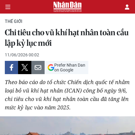
THẾ GIỚI
Chi tiêu cho vũ khí hạt nhân toàn cầu
CHÍNH TRỊ
lập kỷ lục mới
KINH TẾ
11/06/2026 00:02
Prefer Nhan Dan
VĂN HÓA
on Google
Theo báo cáo do tổ chức Chiến dịch quốc tế nhằm
XÃ HỘI
loại bỏ vũ khí hạt nhân (ICAN) công bố ngày 9/6,
chi tiêu cho vũ khí hạt nhân toàn cầu đã tăng lên
PHÁP LUẬT
mức kỷ lục vào năm 2025.
DU LỊCH
THẾ GIỚI