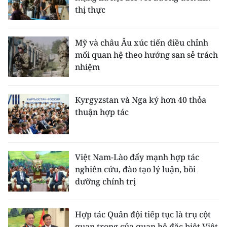
thị thực
Mỹ và châu Âu xúc tiến điều chỉnh
mối quan hệ theo hướng san sẻ trách
nhiệm
Kyrgyzstan và Nga ký hơn 40 thỏa
thuận hợp tác
Việt Nam-Lào đẩy mạnh hợp tác
nghiên cứu, đào tạo lý luận, bồi
dưỡng chính trị
Hợp tác Quân đội tiếp tục là trụ cột
quan trọng của quan hệ đặc biệt Việt