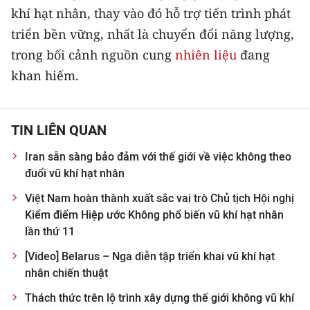
khí hạt nhân, thay vào đó hỗ trợ tiến trình phát
TIN MỚI
triển bền vững, nhất là chuyển đổi năng lượng,
TIN ĐỊA PHƯƠNG
trong bối cảnh nguồn cung
nhiên liệu
đang
khan hiếm.
Trung du và miền núi phía Bắc
Đồng bằng sông Hồng
TIN LIÊN QUAN
Bắc Trung Bộ
Iran sẵn sàng bảo đảm với thế giới về việc không theo
Duyên hải Nam Trung Bộ và Tây
đuổi vũ khí hạt nhân
Nguyên
Việt Nam hoàn thành xuất sắc vai trò Chủ tịch Hội nghị
Kiểm điểm Hiệp ước Không phổ biến vũ khí hạt nhân
Đông Nam Bộ
lần thứ 11
Đồng bằng sông Cửu Long
[Video] Belarus – Nga diễn tập triển khai vũ khí hạt
nhân chiến thuật
Chuyên trang Hà Nội
Thách thức trên lộ trình xây dựng thế giới không vũ khí
Chuyên trang TP. Hồ Chí Minh