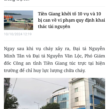
CHƯƠNG TRÌNH OCOP - MỖI XÃ
MỘT SẢN PHẨM
Tiền Giang khởi tố 10 vụ và 10
bị can về vi phạm quy định khai
RADIO
thác tài nguyên
10/10/2024 12:19
MEDIA CENTER
E-Magazine
Ngay sau khi vụ cháy xảy ra, Đại tá Nguyễn
Minh Tân và Đại tá Nguyễn Văn Lộc, Phó Giám
Video
đốc Công an tỉnh Tiền Giang túc trực tại hiện
Media Chính trị
trường để chỉ huy lực lượng chữa cháy.
Media Kinh tế
Media Văn hóa
Media Xã hội