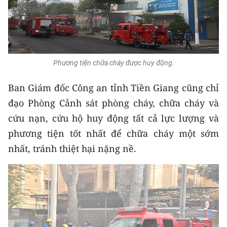
Media Pháp luật
Media Du lịch
Media Thế giới
Phương tiện chữa cháy được huy động.
Media Thể thao
Ban Giám đốc Công an tỉnh Tiền Giang cũng chỉ
Media Giáo dục
đạo Phòng Cảnh sát phòng cháy, chữa cháy và
Media Y tế
cứu nạn, cứu hộ huy động tất cả lực lượng và
phương tiện tốt nhất để chữa cháy một sớm
Media Khoa học - Công nghệ
nhất, tránh thiệt hại nặng nề.
Media Môi trường
Ảnh
Infographic