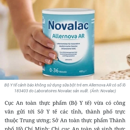
THỂ THAO
GIÁO DỤC
Y TẾ
KHOA HỌC - CÔNG NGHỆ
MÔI TRƯỜNG
BẠN ĐỌC
Bộ Y tế cảnh báo không sử dụng sữa bột trẻ em Allernova AR có số lô
KIỂM CHỨNG THÔNG TIN
183403 do Laboratoires Novalac sản xuất. (Ảnh: Novalac)
Cục An toàn thực phẩm (Bộ Y tế) vừa có công
TRI THỨC CHUYÊN SÂU
văn gửi tới Sở Y tế các tỉnh, thành phố trực
54 DÂN TỘC VIỆT NAM
thuộc Trung ương; Sở An toàn thực phẩm Thành
phố Hồ Chí Minh; Chi cục An toàn vệ sinh thực