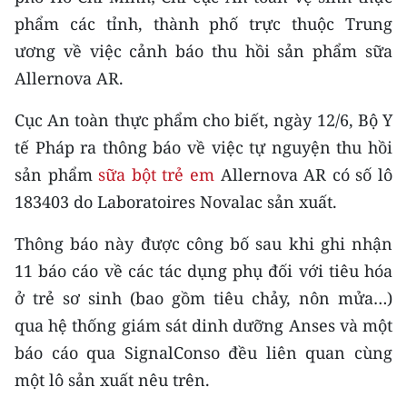
CHƯƠNG TRÌNH OCOP - MỖI XÃ
phẩm các tỉnh, thành phố trực thuộc Trung
MỘT SẢN PHẨM
ương về việc cảnh báo thu hồi sản phẩm sữa
Allernova AR.
RADIO
Cục An toàn thực phẩm cho biết, ngày 12/6, Bộ Y
MEDIA CENTER
tế Pháp ra thông báo về việc tự nguyện thu hồi
sản phẩm
sữa bột trẻ em
Allernova AR có số lô
E-Magazine
183403 do Laboratoires Novalac sản xuất.
Video
Thông báo này được công bố sau khi ghi nhận
Media Chính trị
11 báo cáo về các tác dụng phụ đối với tiêu hóa
Media Kinh tế
ở trẻ sơ sinh (bao gồm tiêu chảy, nôn mửa…)
qua hệ thống giám sát dinh dưỡng Anses và một
Media Văn hóa
báo cáo qua SignalConso đều liên quan cùng
Media Xã hội
một lô sản xuất nêu trên.