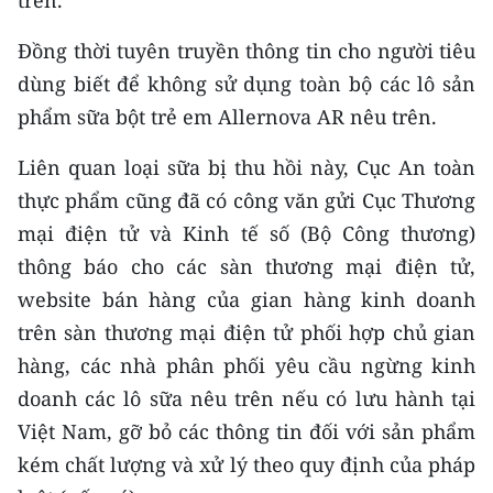
trên.
CHUYÊN ĐỀ
Đồng thời tuyên truyền thông tin cho người tiêu
dùng biết để không sử dụng toàn bộ các lô sản
CÁC CHUYÊN TRANG
phẩm sữa bột trẻ em Allernova AR nêu trên.
Liên quan loại sữa bị thu hồi này, Cục An toàn
VỀ BÁO NHÂN DÂN
thực phẩm cũng đã có công văn gửi Cục Thương
THỜI NAY
mại điện tử và Kinh tế số (Bộ Công thương)
thông báo cho các sàn thương mại điện tử,
NHÂN DÂN CUỐI TUẦN
website bán hàng của gian hàng kinh doanh
NHÂN DÂN HẰNG THÁNG
trên sàn thương mại điện tử phối hợp chủ gian
hàng, các nhà phân phối yêu cầu ngừng kinh
MUA BÁO
doanh các lô sữa nêu trên nếu có lưu hành tại
Việt Nam, gỡ bỏ các thông tin đối với sản phẩm
ĐỌC BÁO IN
kém chất lượng và xử lý theo quy định của pháp