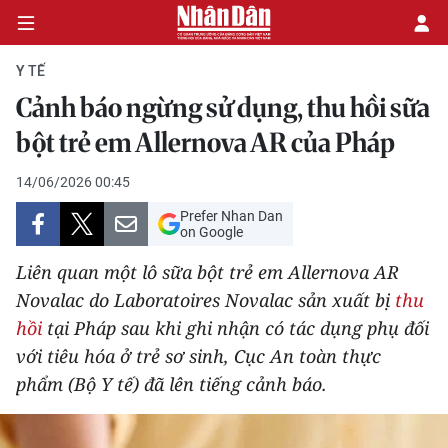
Y TẾ
Cảnh báo ngừng sử dụng, thu hồi sữa
CHÍNH TRỊ
bột trẻ em Allernova AR của Pháp
KINH TẾ
14/06/2026 00:45
Prefer Nhan Dan
VĂN HÓA
on Google
Liên quan một lô sữa bột trẻ em Allernova AR
XÃ HỘI
Novalac do Laboratoires Novalac sản xuất bị
thu
hồi
tại Pháp sau khi ghi nhận có tác dụng phụ đối
PHÁP LUẬT
với tiêu hóa ở trẻ sơ sinh, Cục An toàn thực
DU LỊCH
phẩm (Bộ Y tế) đã lên tiếng cảnh báo.
THẾ GIỚI