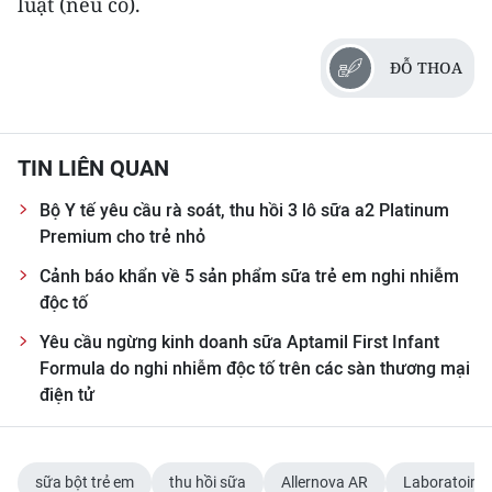
luật (nếu có).
ENGLISH
中文
ĐỖ THOA
FRANÇAIS
TIN LIÊN QUAN
РУССКИЙ
Bộ Y tế yêu cầu rà soát, thu hồi 3 lô sữa a2 Platinum
ESPAÑOL
Premium cho trẻ nhỏ
한국어
Cảnh báo khẩn về 5 sản phẩm sữa trẻ em nghi nhiễm
độc tố
Yêu cầu ngừng kinh doanh sữa Aptamil First Infant
Formula do nghi nhiễm độc tố trên các sàn thương mại
điện tử
sữa bột trẻ em
thu hồi sữa
Allernova AR
Laboratoires