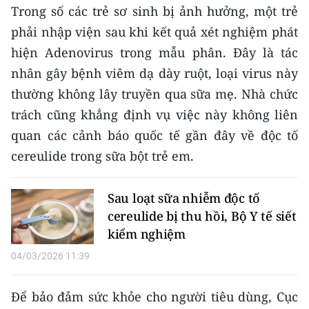
Media Pháp luật
Trong số các trẻ sơ sinh bị ảnh hưởng, một trẻ
phải nhập viện sau khi kết quả xét nghiệm phát
Media Du lịch
hiện Adenovirus trong mẫu phân. Đây là tác
Media Thế giới
nhân gây bệnh viêm dạ dày ruột, loại virus này
thường không lây truyền qua sữa mẹ. Nhà chức
Media Thể thao
trách cũng khẳng định vụ việc này không liên
Media Giáo dục
quan các cảnh báo quốc tế gần đây về độc tố
cereulide trong sữa bột trẻ em.
Media Y tế
Media Khoa học - Công nghệ
Sau loạt sữa nhiễm độc tố
cereulide bị thu hồi, Bộ Y tế siết
Media Môi trường
kiểm nghiệm
Ảnh
04/03/2026 11:39
Infographic
Để bảo đảm sức khỏe cho người tiêu dùng, Cục