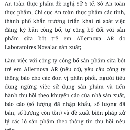
An toàn thực phẩm đề nghị Sở Y tế, Sở An toàn
TIN MỚI
thực phẩm, Chi cục An toàn thực phẩm các tỉnh,
TIN ĐỊA PHƯƠNG
thành phố khẩn trương triển khai rà soát việc
đăng ký bản công bố, tự công bố đối với sản
Trung du và miền núi phía Bắc
phẩm sữa bột trẻ em Allernova AR do
Đồng bằng sông Hồng
Laboratoires Novalac sản xuất;
Bắc Trung Bộ
Làm việc với công ty công bố sản phẩm sữa bột
trẻ em Allernova AR (nếu có), yêu cầu công ty
Duyên hải Nam Trung Bộ và Tây
thông báo cho các đơn vị phân phối, người tiêu
Nguyên
dùng ngừng việc sử dụng sản phẩm và tiến
Đông Nam Bộ
hành thu hồi theo khuyến cáo của nhà sản xuất,
Đồng bằng sông Cửu Long
báo cáo (số lượng đã nhập khẩu, số lượng đã
bán, số lượng còn tồn) và đề xuất biện pháp xử
Chuyên trang Hà Nội
lý các lô sản phẩm theo thông tin thu hồi nêu
Chuyên trang TP. Hồ Chí Minh