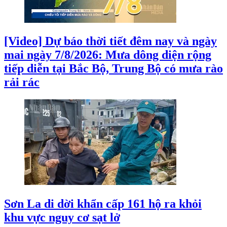
[Video] Dự báo thời tiết đêm nay và ngày
mai ngày 7/8/2026: Mưa dông diện rộng
tiếp diễn tại Bắc Bộ, Trung Bộ có mưa rào
rải rác
Sơn La di dời khẩn cấp 161 hộ ra khỏi
khu vực nguy cơ sạt lở