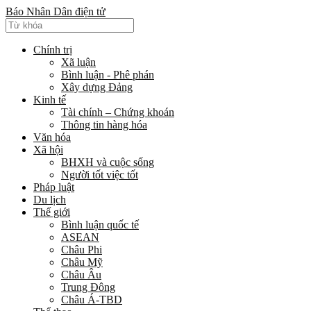
Báo Nhân Dân điện tử
Chính trị
Xã luận
Bình luận - Phê phán
Xây dựng Đảng
Kinh tế
Tài chính – Chứng khoán
Thông tin hàng hóa
Văn hóa
Xã hội
BHXH và cuộc sống
Người tốt việc tốt
Pháp luật
Du lịch
Thế giới
Bình luận quốc tế
ASEAN
Châu Phi
Châu Mỹ
Châu Âu
Trung Đông
Châu Á-TBD