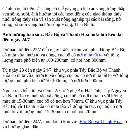
Cảnh báo, lũ trên các sông có thể gây ngập lụt các vùng trũng thấp
ven sông, suối, ảnh hưởng tới các hoạt động của giao thông thủy,
nuôi trồng thủy sản và sản xuất nông nghiệp tại các bãi sông, bờ
sông, bờ suối vùng hạ lưu sông Hồng, Thái Bình.
Ảnh hưởng bão số 2, Bắc Bộ và Thanh Hóa mưa lớn kéo dài
đến ngày 24/7
Dự báo, từ đêm 22/7 đến ngày 24/7, ở khu vực phía Đông Bắc Bộ
có mưa vừa, mưa to và dông, cục bộ có nơi
mưa rất to
với tổng
lượng mưa phổ biến từ 100-200mm, có nơi hơn 300mm.
Từ ngày 23 đến ngày 24/7, khu vực phía Tây Bắc Bộ và Thanh
Hóa có mưa vừa, mưa to và dông, cục bộ có nơi mưa rất to với tổng
lượng mưa phổ biến từ 50-100mm, có nơi hơn 200mm.
Ngoài ra, chiều tối và đêm 22/7, ở Nghệ An-Hà Tĩnh, Tây Nguyên
và Nam Bộ có mưa rào và dông, cục bộ có nơi mưa to với lượng
mưa từ 15-30mm, cục bộ có nơi hơn 70mm. Ở khu vực phía Tây
Bắc Bộ và Thanh Hóa có mưa rào và dông rải rác, cục bộ có nơi
mưa to với lượng mưa 15-30mm, có nơi hơn 70mm.
Dự báo, từ đêm 24/7, mưa lớn ở khu vực
Bắc Bộ và Thanh Hóa
có
xu hướng giảm dần.