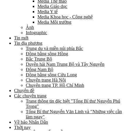
Media Thể thao
Media Giáo dục
Media Y tế
Media Khoa học - Công nghệ
Media Môi trường
Ảnh
Infographic
Tin mới
Tin địa phương
Trung du và miền núi phía Bắc
Đồng bằng sông Hồng
Bắc Trung Bộ
Duyên hải Nam Trung Bộ và Tây Nguyên
Đông Nam Bộ
Đồng bằng sông Cửu Long
Chuyên trang Hà Nội
Chuyên trang TP. Hồ Chí Minh
Chuyên đề
Các chuyên trang
Trang thông tin đặc biệt "Tổng Bí thư Nguyễn Phú
Trọng"
Tổng Bí thư Nguyễn Văn Linh và "Những việc cần
làm ngay"
Về báo Nhân Dân
Thời nay