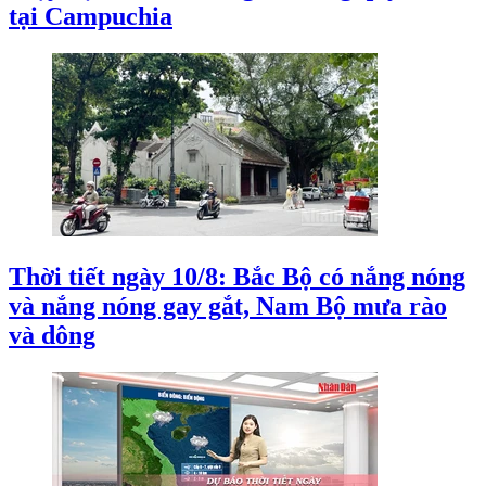
tại Campuchia
Thời tiết ngày 10/8: Bắc Bộ có nắng nóng
và nắng nóng gay gắt, Nam Bộ mưa rào
và dông