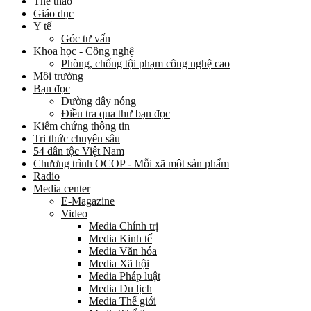
Thể thao
Giáo dục
Y tế
Góc tư vấn
Khoa học - Công nghệ
Phòng, chống tội phạm công nghệ cao
Môi trường
Bạn đọc
Đường dây nóng
Điều tra qua thư bạn đọc
Kiểm chứng thông tin
Tri thức chuyên sâu
54 dân tộc Việt Nam
Chương trình OCOP - Mỗi xã một sản phẩm
Radio
Media center
E-Magazine
Video
Media Chính trị
Media Kinh tế
Media Văn hóa
Media Xã hội
Media Pháp luật
Media Du lịch
Media Thế giới