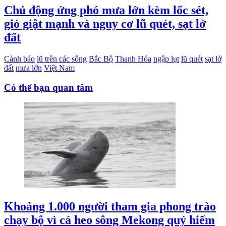
Chủ động ứng phó mưa lớn kèm lốc sét,
gió giật mạnh và nguy cơ lũ quét, sạt lở
đất
Cảnh báo
lũ trên các sông
Bắc Bộ
Thanh Hóa
ngập lụt
lũ quét
sạt lở
đất
mưa lớn
Việt Nam
Có thể bạn quan tâm
Khoảng 1.000 người tham gia phong trào
chạy bộ vì cá heo sông Mekong quý hiếm