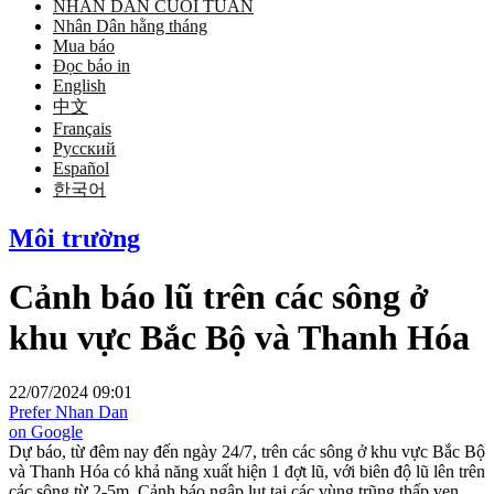
NHÂN DÂN CUỐI TUẦN
Nhân Dân hằng tháng
Mua báo
Đọc báo in
English
中文
Français
Русский
Español
한국어
Môi trường
Cảnh báo lũ trên các sông ở
khu vực Bắc Bộ và Thanh Hóa
22/07/2024 09:01
Prefer Nhan Dan
on Google
Dự báo, từ đêm nay đến ngày 24/7, trên các sông ở khu vực Bắc Bộ
và Thanh Hóa có khả năng xuất hiện 1 đợt lũ, với biên độ lũ lên trên
các sông từ 2-5m. Cảnh báo ngập lụt tại các vùng trũng thấp ven