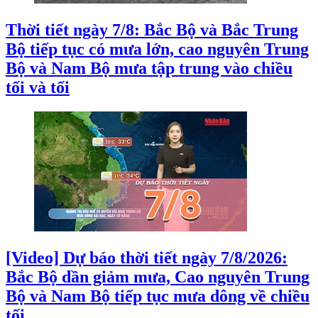
Thời tiết ngày 7/8: Bắc Bộ và Bắc Trung
Bộ tiếp tục có mưa lớn, cao nguyên Trung
Bộ và Nam Bộ mưa tập trung vào chiều
tối và tối
[Video] Dự báo thời tiết ngày 7/8/2026:
Bắc Bộ dần giảm mưa, Cao nguyên Trung
Bộ và Nam Bộ tiếp tục mưa dông về chiều
tối