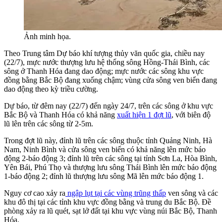
Ảnh minh họa.
Theo Trung tâm Dự báo khí tượng thủy văn quốc gia, chiều nay
(22/7), mực nước thượng lưu hệ thống sông Hồng-Thái Bình, các
sông ở Thanh Hóa đang dao động; mực nước các sông khu vực
đồng bằng Bắc Bộ đang xuống chậm; vùng cửa sông ven biển đang
dao động theo kỳ triều cường.
Dự báo, từ đêm nay (22/7) đến ngày 24/7, trên các sông ở khu vực
Bắc Bộ và Thanh Hóa có khả năng
xuất hiện 1 đợt lũ
, với biên độ
lũ lên trên các sông từ 2-5m.
Trong đợt lũ này, đỉnh lũ trên các sông thuộc tỉnh Quảng Ninh, Hà
Nam, Ninh Bình và cửa sông ven biển có khả năng lên mức báo
động 2-báo động 3; đỉnh lũ trên các sông tại tỉnh Sơn La, Hòa Bình,
Yên Bái, Phú Thọ và thượng lưu sông Thái Bình lên mức báo động
1-báo động 2; đỉnh lũ thượng lưu sông Mã lên mức báo động 1.
Nguy cơ cao xảy ra
ngập lụt tại các vùng trũng thấp
ven sông và các
khu đô thị tại các tỉnh khu vực đồng bằng và trung du Bắc Bộ. Đề
phòng xảy ra lũ quét, sạt lở đất tại khu vực vùng núi Bắc Bộ, Thanh
Hóa.