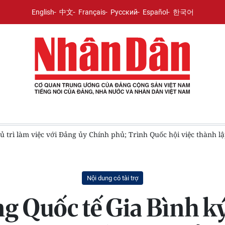
English
中文
Français
Русский
Español
한국어
hủ trì làm việc với Đảng ủy Chính phủ; Trình Quốc hội việc thành 
Nội dung có tài trợ
g Quốc tế Gia Bình k