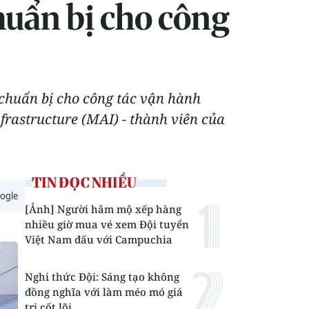
chuẩn bị cho công
 chuẩn bị cho công tác vận hành
frastructure (MAI) - thành viên của
TIN ĐỌC NHIỀU
ogle
[Ảnh] Người hâm mộ xếp hàng
nhiều giờ mua vé xem Đội tuyển
Việt Nam đấu với Campuchia
Nghi thức Đội: Sáng tạo không
đồng nghĩa với làm méo mó giá
trị cốt lõi