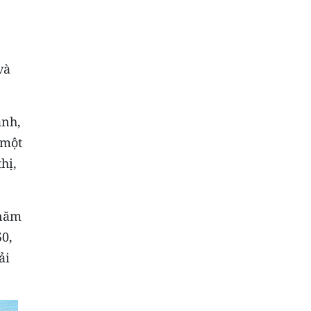
và
anh,
 một
hị,
 năm
50,
ải