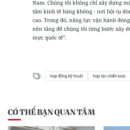
Nam. Chúng tôi không chỉ xây dựng mộ
tâm kinh tế hàng không - nơi hội tụ dò
cao. Trong đó, năng lực vận hành đóng v
nền tảng để chúng tôi từng bước xây d
mực quốc tế”.
hợp đồng kỹ thuật
hợp tác chiến lược
CÓ THỂ BẠN QUAN TÂM