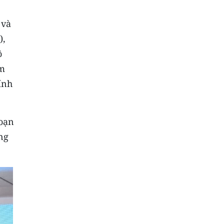
 và
),
ô
ệm
ính
đoạn
ng