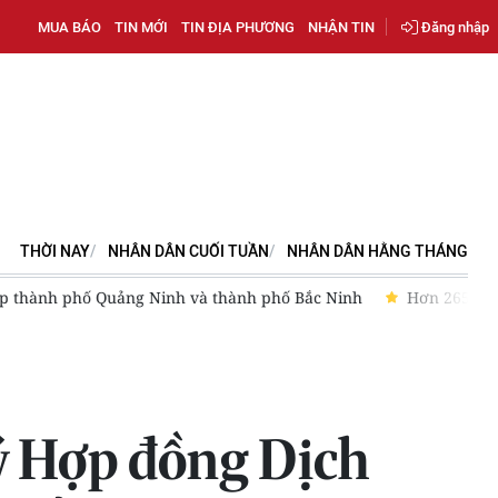
MUA BÁO
TIN MỚI
TIN ĐỊA PHƯƠNG
NHẬN TIN
Đăng nhập
THỜI NAY
NHÂN DÂN CUỐI TUẦN
NHÂN DÂN HẰNG THÁNG
lập thành phố Quảng Ninh và thành phố Bắc Ninh
Hơn 265.000 
ý Hợp đồng Dịch