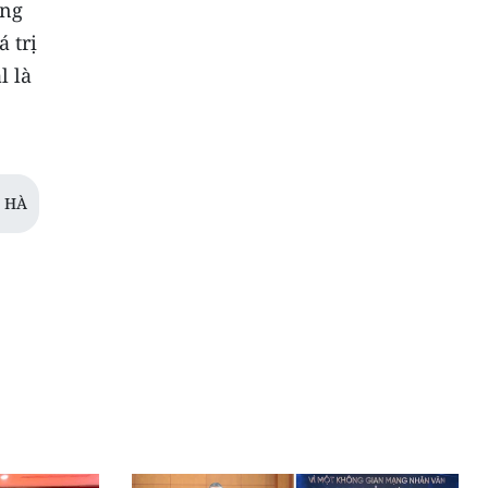
ung
 trị
l là
I HÀ