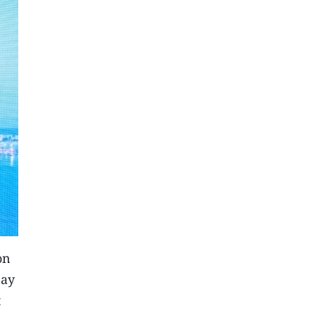
on
nay
t