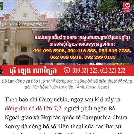
THỂ THAO
GIÁO DỤC
Y TẾ
KHOA HỌC - CÔNG NGHỆ
MÔI TRƯỜNG
BẠN ĐỌC
Bộ Lao động và Đào tạo nghề Campuchia công bố số điện thoại để công
dân liên hệ khi cần trợ giúp. (Ảnh: Fresh News)
KIỂM CHỨNG THÔNG TIN
Theo báo chí Campuchia, ngay sau khi xảy ra
TRI THỨC CHUYÊN SÂU
động đất có độ lớn 7,7
, người phát ngôn Bộ
Ngoại giao và Hợp tác quốc tế Campuchia Chum
54 DÂN TỘC VIỆT NAM
Sonry đã công bố số điện thoại của các Đại sứ