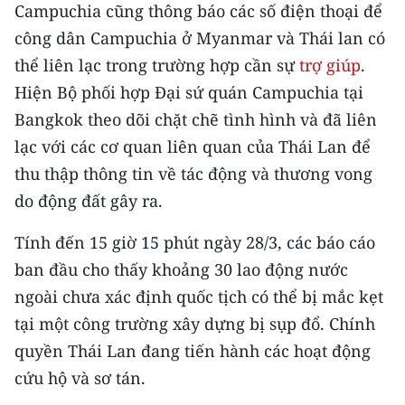
Campuchia cũng thông báo các số điện thoại để
TIN MỚI
công dân Campuchia ở Myanmar và Thái lan có
TIN ĐỊA PHƯƠNG
thể liên lạc trong trường hợp cần sự
trợ giúp
.
Hiện Bộ phối hợp Đại sứ quán Campuchia tại
Trung du và miền núi phía Bắc
Bangkok theo dõi chặt chẽ tình hình và đã liên
Đồng bằng sông Hồng
lạc với các cơ quan liên quan của Thái Lan để
thu thập thông tin về tác động và thương vong
Bắc Trung Bộ
do động đất gây ra.
Duyên hải Nam Trung Bộ và Tây
Tính đến 15 giờ 15 phút ngày 28/3, các báo cáo
Nguyên
ban đầu cho thấy khoảng 30 lao động nước
Đông Nam Bộ
ngoài chưa xác định quốc tịch có thể bị mắc kẹt
tại một công trường xây dựng bị sụp đổ. Chính
Đồng bằng sông Cửu Long
quyền Thái Lan đang tiến hành các hoạt động
Chuyên trang Hà Nội
cứu hộ và sơ tán.
Chuyên trang TP. Hồ Chí Minh