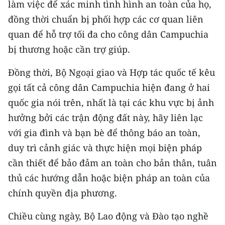
làm việc để xác minh tình hình an toàn của họ,
Media Pháp luật
đồng thời chuẩn bị phối hợp các cơ quan liên
Media Du lịch
quan để hỗ trợ tối đa cho công dân Campuchia
Media Thế giới
bị thương hoặc cần trợ giúp.
Media Thể thao
Đồng thời, Bộ Ngoại giao và Hợp tác quốc tế kêu
gọi tất cả công dân Campuchia hiện đang ở hai
Media Giáo dục
quốc gia nói trên, nhất là tại các khu vực bị ảnh
Media Y tế
hưởng bởi các trận động đất này, hãy liên lạc
với gia đình và bạn bè để thông báo an toàn,
Media Khoa học - Công nghệ
duy trì cảnh giác và thực hiện mọi biện pháp
Media Môi trường
cần thiết để bảo đảm an toàn cho bản thân, tuân
thủ các hướng dẫn hoặc biện pháp an toàn của
Ảnh
chính quyền địa phương.
Infographic
Chiều cùng ngày, Bộ Lao động và Đào tạo nghề