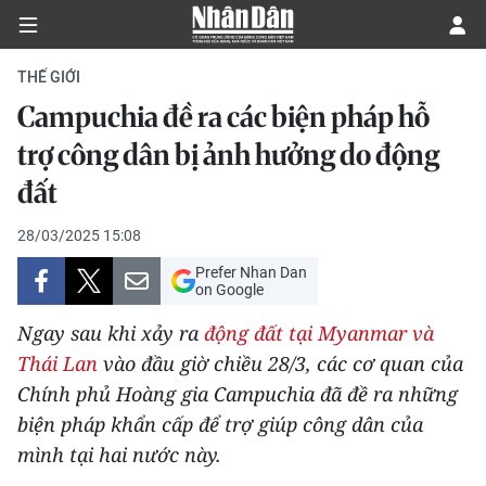
THẾ GIỚI
Campuchia đề ra các biện pháp hỗ
CHÍNH TRỊ
trợ công dân bị ảnh hưởng do động
đất
KINH TẾ
28/03/2025 15:08
VĂN HÓA
Prefer Nhan Dan
on Google
XÃ HỘI
Ngay sau khi xảy ra
động đất tại Myanmar và
PHÁP LUẬT
Thái Lan
vào đầu giờ chiều 28/3, các cơ quan của
Chính phủ Hoàng gia Campuchia đã đề ra những
DU LỊCH
biện pháp khẩn cấp để trợ giúp công dân của
mình tại hai nước này.
THẾ GIỚI