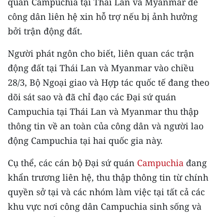
quán Campuchia tại Thái Lan và Myanmar để
CHƯƠNG TRÌNH OCOP - MỖI XÃ
MỘT SẢN PHẨM
công dân liên hệ xin hỗ trợ nếu bị ảnh hưởng
bởi trận động đất.
RADIO
Người phát ngôn cho biết, liên quan các trận
động đất tại Thái Lan và Myanmar vào chiều
MEDIA CENTER
28/3, Bộ Ngoại giao và Hợp tác quốc tế đang theo
E-Magazine
dõi sát sao và đã chỉ đạo các Đại sứ quán
Campuchia tại Thái Lan và Myanmar thu thập
Video
thông tin về an toàn của công dân và người lao
Media Chính trị
động Campuchia tại hai quốc gia này.
Media Kinh tế
Cụ thể, các cán bộ Đại sứ quán
Campuchia
đang
khẩn trương liên hệ, thu thập thông tin từ chính
Media Văn hóa
quyền sở tại và các nhóm làm việc tại tất cả các
Media Xã hội
khu vực nơi công dân Campuchia sinh sống và