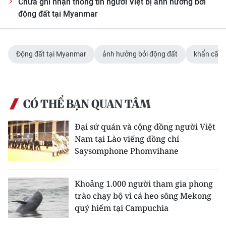
Chưa ghi nhận thông tin người Việt bị ảnh hưởng bởi
ENGLISH
động đất tại Myanmar
中文
FRANÇAIS
Động đất tại Myanmar
ảnh hưởng bởi động đất
khẩn cấp
РУССКИЙ
CÓ THỂ BẠN QUAN TÂM
ESPAÑOL
Đại sứ quán và cộng đồng người Việt
한국어
Nam tại Lào viếng đồng chí
Saysomphone Phomvihane
Khoảng 1.000 người tham gia phong
trào chạy bộ vì cá heo sông Mekong
quý hiếm tại Campuchia