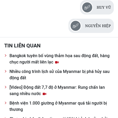
HUY VŨ
CHUYÊN ĐỀ
CÁC CHUYÊN TRANG
NGUYỄN HIỆP
VỀ BÁO NHÂN DÂN
TIN LIÊN QUAN
THỜI NAY
Bangkok tuyên bố vùng thảm họa sau động đất, hàng
chục người mất liên lạc
NHÂN DÂN CUỐI TUẦN
Nhiều công trình lịch sử của Myanmar bị phá hủy sau
động đất
NHÂN DÂN HẰNG THÁNG
[Video] Động đất 7,7 độ ở Myanmar: Rung chấn lan
MUA BÁO
sang nhiều nước
Bệnh viện 1.000 giường ở Myanmar quá tải người bị
ĐỌC BÁO IN
thương