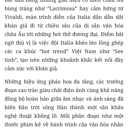
ENGLISH
hùng tráng như “Lacrimosa” hay cảm hứng từ
Vivaldi, màn trình diễn của Italia dần dẫn dắt
中文
khán giả đi từ chiều sâu của di sản văn hóa
FRANÇAIS
châu Âu tới những hơi thở đương đại. Điểm bất
ngờ thú vị là việc đội Italia khéo léo lồng ghép
РУССКИЙ
các ca khúc “hot trend” Việt Nam như “See
ESPAÑOL
tình”, tạo nên những khoảnh khắc kết nối đầy
cảm xúc với khán giả.
한국어
Những hiệu ứng pháo hoa đa tầng, các trường
đoạn cao trào giàu chất điện ảnh cùng khả năng
đồng bộ hoàn hảo giữa âm nhạc và ánh sáng đã
biến bầu trời sông Hàn thành một sân khấu
nghệ thuật khổng lồ. Mỗi phân đoạn như một
thước phim kể về hành trình của văn hóa nhân