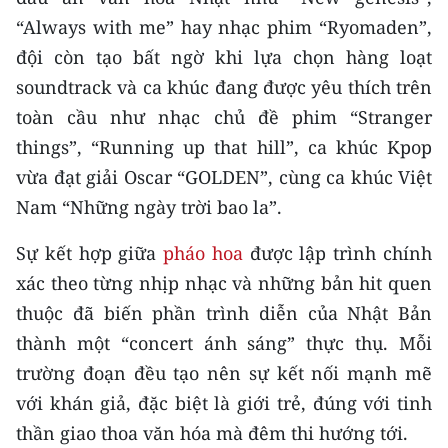
TIN MỚI
“Always with me” hay nhạc phim “Ryomaden”,
đội còn tạo bất ngờ khi lựa chọn hàng loạt
TIN ĐỊA PHƯƠNG
soundtrack và ca khúc đang được yêu thích trên
Trung du và miền núi phía Bắc
toàn cầu như nhạc chủ đề phim “Stranger
things”, “Running up that hill”, ca khúc Kpop
Đồng bằng sông Hồng
vừa đạt giải Oscar “GOLDEN”, cùng ca khúc Việt
Bắc Trung Bộ
Nam “Những ngày trời bao la”.
Duyên hải Nam Trung Bộ và Tây
Sự kết hợp giữa
pháo hoa
được lập trình chính
Nguyên
xác theo từng nhịp nhạc và những bản hit quen
thuộc đã biến phần trình diễn của Nhật Bản
Đông Nam Bộ
thành một “concert ánh sáng” thực thụ. Mỗi
Đồng bằng sông Cửu Long
trường đoạn đều tạo nên sự kết nối mạnh mẽ
Chuyên trang Hà Nội
với khán giả, đặc biệt là giới trẻ, đúng với tinh
thần giao thoa văn hóa mà đêm thi hướng tới.
Chuyên trang TP. Hồ Chí Minh