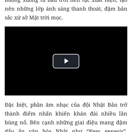
Media Pháp luật
nên những lớp ánh sáng thanh thoát, đậm bản
Media Du lịch
sắc xứ sở Mặt trời mọc.
Media Thế giới
Media Thể thao
Media Giáo dục
Play
Media Y tế
Video
Media Khoa học - Công nghệ
Media Môi trường
Đặc biệt, phần âm nhạc của đội Nhật Bản trở
Ảnh
thành điểm nhấn khiến khán đài nhiều lần
Infographic
bùng nổ. Bên cạnh những giai điệu mang đậm
dấu ấn văn hóa Nhật như “New genesis”,