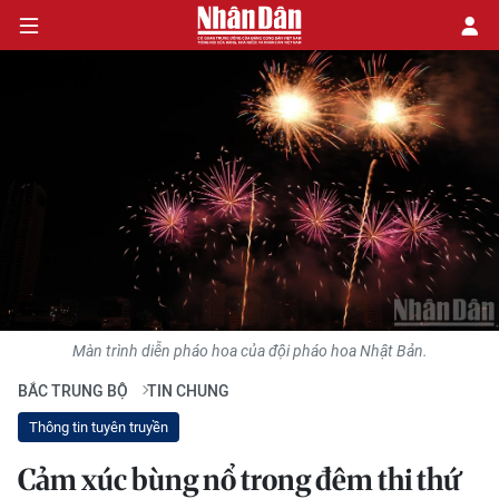
CHÍNH TRỊ
KINH TẾ
VĂN HÓA
XÃ HỘI
Màn trình diễn pháo hoa của đội pháo hoa Nhật Bản.
PHÁP LUẬT
BẮC TRUNG BỘ
TIN CHUNG
DU LỊCH
Thông tin tuyên truyền
THẾ GIỚI
Cảm xúc bùng nổ trong đêm thi thứ