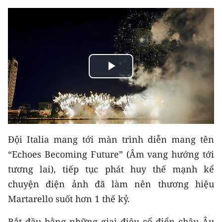
CHUYÊN ĐỀ
CÁC CHUYÊN TRANG
Play
VỀ BÁO NHÂN DÂN
Video
THỜI NAY
NHÂN DÂN CUỐI TUẦN
Đội Italia mang tới màn trình diễn mang tên
NHÂN DÂN HẰNG THÁNG
“Echoes Becoming Future” (Âm vang hướng tới
tương lai), tiếp tục phát huy thế mạnh kể
MUA BÁO
chuyện điện ảnh đã làm nên thương hiệu
ĐỌC BÁO IN
Martarello suốt hơn 1 thế kỷ.
Bắt đầu bằng những giai điệu cổ điển châu Âu