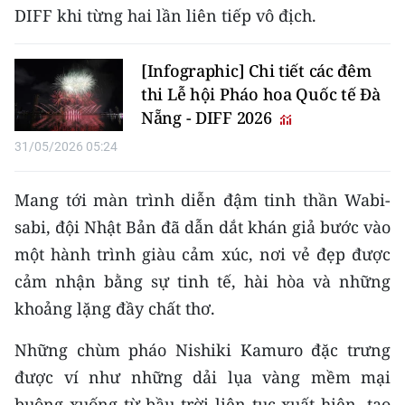
CHƯƠNG TRÌNH OCOP - MỖI XÃ
DIFF khi từng hai lần liên tiếp vô địch.​
MỘT SẢN PHẨM
[Infographic] Chi tiết các đêm
RADIO
thi Lễ hội Pháo hoa Quốc tế Đà
Nẵng - DIFF 2026
MEDIA CENTER
31/05/2026 05:24
E-Magazine
Mang tới màn trình diễn đậm tinh thần Wabi-
Video
sabi, đội Nhật Bản đã dẫn dắt khán giả bước vào
Media Chính trị
một hành trình giàu cảm xúc, nơi vẻ đẹp được
cảm nhận bằng sự tinh tế, hài hòa và những
Media Kinh tế
khoảng lặng đầy chất thơ.
Media Văn hóa
Những chùm pháo Nishiki Kamuro đặc trưng
Media Xã hội
được ví như những dải lụa vàng mềm mại
buông xuống từ bầu trời liên tục xuất hiện, tạo