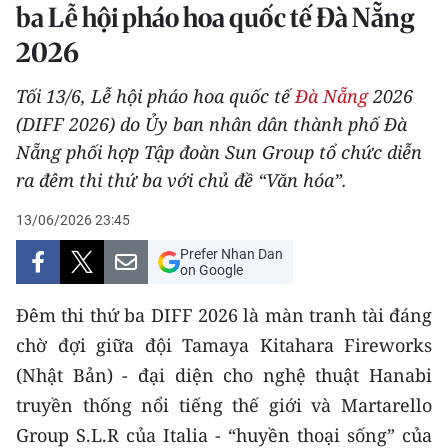
ba Lễ hội pháo hoa quốc tế Đà Nẵng
THỂ THAO
2026
GIÁO DỤC
Tối 13/6, Lễ hội pháo hoa quốc tế
Đà Nẵng
2026
Y TẾ
(DIFF 2026) do Ủy ban nhân dân thành phố Đà
Nẵng phối hợp Tập đoàn Sun Group tổ chức diễn
KHOA HỌC - CÔNG NGHỆ
ra đêm thi thứ ba với chủ đề “Văn hóa”.
MÔI TRƯỜNG
13/06/2026 23:45
Prefer Nhan Dan
BẠN ĐỌC
on Google
KIỂM CHỨNG THÔNG TIN
Đêm thi thứ ba DIFF 2026 là màn tranh tài đáng
chờ đợi giữa đội Tamaya Kitahara Fireworks
TRI THỨC CHUYÊN SÂU
(Nhật Bản) - đại diện cho nghệ thuật Hanabi
truyền thống nổi tiếng thế giới và Martarello
54 DÂN TỘC VIỆT NAM
Group S.L.R của Italia - “huyền thoại sống” của