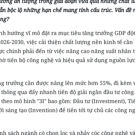
rưởng ấn tượng trong giai đoạn vừa qua nhưng chất 
ẫn bộc lộ những hạn chế mang tính cấu trúc. Vấn đề 
ông?
nh hướng vĩ mô đặt ra mục tiêu tăng trưởng GDP độ
026-2030, việc cải thiện chất lượng nền kinh tế cần
ực chính phải đến từ việc nâng cao năng suất nhân 
nhờ tiến bộ công nghệ và hiệu quả sử dụng nguồn lự
ăng trưởng cần được nâng lên mức hơn 55%, đi kèm 
) thông qua đẩy nhanh tiến độ giải ngân đầu tư công
heo mô hình "3I" bao gồm: Đầu tư (Investment), Ti
 sáng tạo (Invention) để tiến tới tự chủ các công n
hính sách ngành có chọn lọc và nhảy cóc công nghệ v