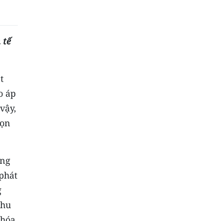
 tế
t
o áp
vậy,
họn
ăng
phát
g
khu
khóa