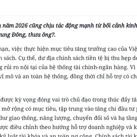
m năm 2026 cũng chịu tác động mạnh từ bối cảnh kinh
Trung Đông, thưa ông?.
ạn, việc thực hiện mục tiêu tăng trưởng cao của Việ
sách. Cụ thể, dư địa chính sách tiền tệ bị thu hẹp d
 rủi ro nội tại của hệ thống tài chính-ngân hàng. Vì 
ĩ mô và an toàn hệ thống, đồng thời chỉ hỗ trợ có c
 được kỳ vọng đóng vai trò chủ đạo trong thúc đẩy t
mở rộng có mục tiêu, tập trung vào tăng chi đầu tư 
 như giao thông, năng lượng, chuyển đổi số và hạ tần
được điều chỉnh theo hướng hỗ trợ doanh nghiệp và 
ỷ luật tài khóa và an toàn nợ công. Chính sách tài 