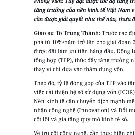
Phóng viên: Tuy đạt được tốc độ tăng t
tăng trưởng của nền kinh tế Việt Nam v
cần được giải quyết như thế nào, thưa 
Giáo sư Tô Trung Thành:
Trước các đị
phá từ 10%/năm trở lên cho giai đoạn 2
được đặt làm ưu tiên hàng đầu. Động l
tổng hợp (TFP), thúc đẩy tăng trưởng 
thay vì chỉ dựa vào thâm dụng vốn.
Theo đó, tỷ lệ đóng góp của TFP vào t
việc cải thiện hệ số sử dụng vốn (ICOR
Nền kinh tế cần chuyển dịch mạnh mẽ t
nhận công nghệ (Innovation) và Đổi mới
cốt lõi và gia tăng quy mô kinh tế số.
Về trụ cột công nghệ, cần thực hiện c