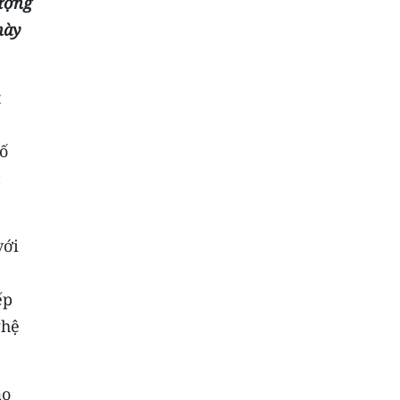
lượng
này
t
tố
c
với
.
ếp
ghệ
ào