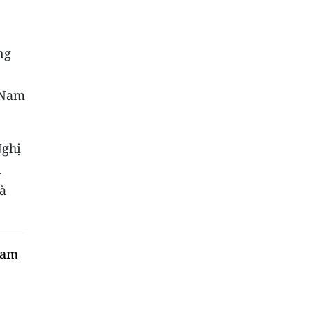
ng
t Nam
Nghị
i
và
Nam