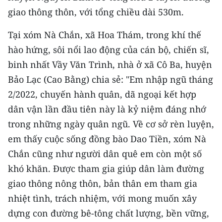
CHƯƠNG TRÌNH OCOP - MỖI XÃ
giao thông thôn, với tổng chiều dài 530m.
MỘT SẢN PHẨM
Tại xóm Nà Chắn, xã Hoa Thám, trong khí thế
RADIO
hào hứng, sôi nổi lao động của cán bộ, chiến sĩ,
binh nhất Vầy Văn Trình, nhà ở xã Cô Ba, huyện
MEDIA CENTER
Bảo Lạc (Cao Bằng) chia sẻ: "Em nhập ngũ tháng
2/2022, chuyến hành quân, dã ngoại kết hợp
E-Magazine
dân vận lần đầu tiên này là kỷ niệm đáng nhớ
Video
trong những ngày quân ngũ. Về cơ sở rèn luyện,
em thấy cuộc sống đồng bào Dao Tiền, xóm Nà
Media Chính trị
Chắn cũng như người dân quê em còn một số
Media Kinh tế
khó khăn. Được tham gia giúp dân làm đường
Media Văn hóa
giao thông nông thôn, bản thân em tham gia
nhiệt tình, trách nhiệm, với mong muốn xây
Media Xã hội
dựng con đường bê-tông chất lượng, bền vững,