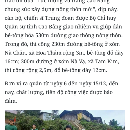
trào thi đua “Lực lượng vũ trang Cao Bằng
ENGLISH
chung sức xây dựng nông thôn mới”, dịp này,
cán bộ, chiến sĩ Trung đoàn được Bộ Chỉ huy
中文
Quân sự tỉnh Cao Bằng giao nhiệm vụ giúp dân
FRANÇAIS
bê-tông hóa 530m đường giao thông nông thôn.
Trong đó, thi công 230m đường bê-tông ở xóm
РУССКИЙ
Nà Chắn, xã Hoa Thám rộng 3m, bê-tông đổ dày
ESPAÑOL
16cm; 300m đường ở xóm Nà Vạ, xã Tam Kim,
thi công rộng 2,5m, đổ bê-tông dày 12cm.
한국어
Đơn vị ra quân từ ngày 6 đến ngày 15/12, đến
nay, chất lượng, tiến độ công việc được bảo
đảm.