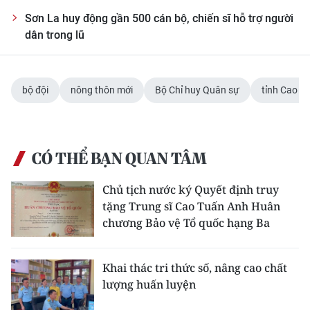
Sơn La huy động gần 500 cán bộ, chiến sĩ hỗ trợ người
dân trong lũ
bộ đội
nông thôn mới
Bộ Chỉ huy Quân sự
tỉnh Cao B
CÓ THỂ BẠN QUAN TÂM
Chủ tịch nước ký Quyết định truy
tặng Trung sĩ Cao Tuấn Anh Huân
chương Bảo vệ Tổ quốc hạng Ba
Khai thác tri thức số, nâng cao chất
lượng huấn luyện