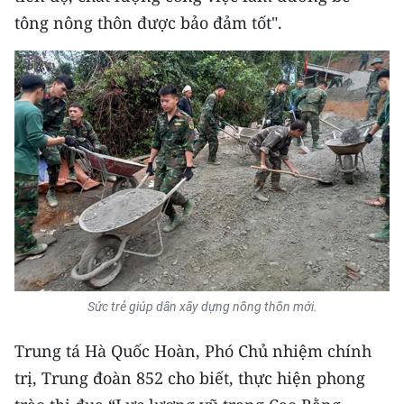
tông nông thôn được bảo đảm tốt".
CHUYÊN ĐỀ
CÁC CHUYÊN TRANG
VỀ BÁO NHÂN DÂN
THỜI NAY
NHÂN DÂN CUỐI TUẦN
NHÂN DÂN HẰNG THÁNG
Sức trẻ giúp dân xây dựng nông thôn mới.
MUA BÁO
Trung tá Hà Quốc Hoàn, Phó Chủ nhiệm chính
ĐỌC BÁO IN
trị, Trung đoàn 852 cho biết, thực hiện phong