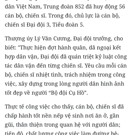
TIN MỚI
dân Việt Nam, Trung đoàn 852 đã huy động 56
cán bộ, chiến sĩ. Trong đó, chủ lực là cán bộ,
TIN ĐỊA PHƯƠNG
chiến sĩ Đại đội 3, Tiểu đoàn 5.
Trung du và miền núi phía Bắc
Thượng úy Lý Văn Cương, Đại đội trưởng, cho
biết: "Thực hiện đợt hành quân, dã ngoại kết
Đồng bằng sông Hồng
hợp dân vận, Đại đội đã quán triệt kỷ luật công
Bắc Trung Bộ
tác dân vận đến từng chiến sĩ. Yêu cầu mỗi cán
Duyên hải Nam Trung Bộ và Tây
bộ, chiến sĩ nhiệt tình, trách nhiệm trong công
Nguyên
việc, xây dựng trong lòng người dân hình ảnh
tốt đẹp về người “Bộ đội Cụ Hồ”.
Đông Nam Bộ
Thực tế công việc cho thấy, cán bộ, chiến sĩ đã
Đồng bằng sông Cửu Long
chấp hành tốt nền nếp vệ sinh nơi ăn ở, gần
Chuyên trang Hà Nội
gũi, thân thiện trong quan hệ với người dân;
tiến độ, chất lượng công việc làm đường bê-
Chuyên trang TP. Hồ Chí Minh