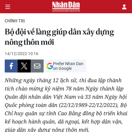
CHÍNH TRỊ
Bộ đội về làng giúp dân xây dựng
CHÍNH TRỊ
nông thôn mới
KINH TẾ
14/12/2022 10:16
Prefer Nhan Dan
VĂN HÓA
on Google
Những ngày tháng 12 lịch sử, thi đua lập thành
XÃ HỘI
tích chào mừng kỷ niệm 78 năm Ngày thành lập
Quân đội nhân dân Việt Nam và 33 năm Ngày hội
PHÁP LUẬT
Quốc phòng toàn dân (22/12/1989-22/12/2022), Bộ
DU LỊCH
Chỉ huy quân sự tỉnh Cao Bằng đồng bộ triển khai
kế hoạch hành quân, dã ngoại, kết hợp dân vận,
THẾ GIỚI
giúp dân xây dựng nông thôn mới.