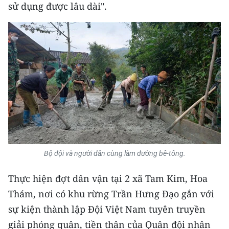
Media Pháp luật
sử dụng được lâu dài".
Media Du lịch
Media Thế giới
Media Thể thao
Media Giáo dục
Media Y tế
Media Khoa học - Công nghệ
Bộ đội và người dân cùng làm đường bê-tông.
Media Môi trường
Thực hiện đợt dân vận tại 2 xã Tam Kim, Hoa
Ảnh
Thám, nơi có khu rừng Trần Hưng Đạo gắn với
Infographic
sự kiện thành lập Đội Việt Nam tuyên truyền
giải phóng quân, tiền thân của Quân đội nhân