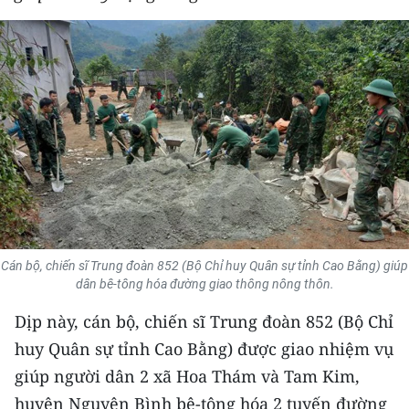
THỂ THAO
GIÁO DỤC
Y TẾ
KHOA HỌC - CÔNG NGHỆ
MÔI TRƯỜNG
BẠN ĐỌC
Cán bộ, chiến sĩ Trung đoàn 852 (Bộ Chỉ huy Quân sự tỉnh Cao Bằng) giúp
KIỂM CHỨNG THÔNG TIN
dân bê-tông hóa đường giao thông nông thôn.
Dịp này, cán bộ, chiến sĩ Trung đoàn 852 (Bộ Chỉ
TRI THỨC CHUYÊN SÂU
huy Quân sự tỉnh Cao Bằng) được giao nhiệm vụ
54 DÂN TỘC VIỆT NAM
giúp người dân 2 xã Hoa Thám và Tam Kim,
huyện Nguyên Bình bê-tông hóa 2 tuyến đường