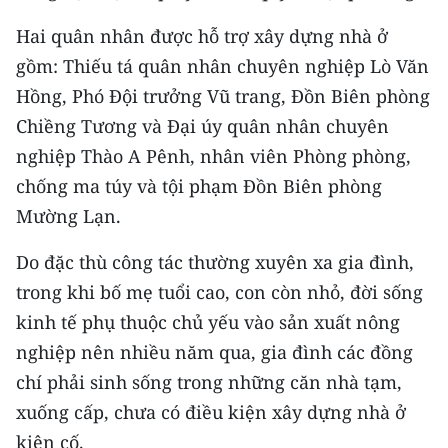
CHƯƠNG TRÌNH OCOP - MỖI XÃ
MỘT SẢN PHẨM
Hai quân nhân được hỗ trợ xây dựng nhà ở
gồm: Thiếu tá quân nhân chuyên nghiệp Lò Văn
Hồng, Phó Đội trưởng Vũ trang, Đồn Biên phòng
RADIO
Chiềng Tương và Đại úy quân nhân chuyên
MEDIA CENTER
nghiệp Thào A Pênh, nhân viên Phòng phòng,
chống ma túy và tội phạm Đồn Biên phòng
E-Magazine
Mường Lạn.
Video
Do đặc thù công tác thường xuyên xa gia đình,
Media Chính trị
trong khi bố mẹ tuổi cao, con còn nhỏ, đời sống
kinh tế phụ thuộc chủ yếu vào sản xuất nông
Media Kinh tế
nghiệp nên nhiều năm qua, gia đình các đồng
Media Văn hóa
chí phải sinh sống trong những căn nhà tạm,
xuống cấp, chưa có điều kiện xây dựng nhà ở
Media Xã hội
kiên cố.