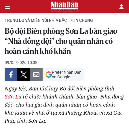
TRUNG DU VÀ MIỀN NÚI PHÍA BẮC
TIN CHUNG
Bộ đội Biên phòng Sơn La bàn giao
CHÍNH TRỊ
“Nhà đồng đội” cho quân nhân có
hoàn cảnh khó khăn
KINH TẾ
09/05/2026 10:38
VĂN HÓA
Prefer Nhan Dan
on Google
XÃ HỘI
Ngày 9/5, Ban Chỉ huy Bộ đội Biên phòng tỉnh
PHÁP LUẬT
Sơn La
tổ chức khánh thành, bàn giao “Nhà đồng
đội” cho hai gia đình quân nhân có hoàn cảnh
DU LỊCH
khó khăn về nhà ở tại xã Phiêng Khoài và xã Gia
Phù, tỉnh Sơn La.
THẾ GIỚI