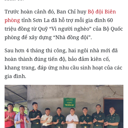
Media Pháp luật
Trước hoàn cảnh đó, Ban Chỉ huy
Bộ đội Biên
Media Du lịch
phòng
tỉnh Sơn La đã hỗ trợ mỗi gia đình 60
Media Thế giới
triệu đồng từ Quỹ “Vì người nghèo” của Bộ Quốc
phòng để xây dựng “Nhà đồng đội”.
Media Thể thao
Sau hơn 4 tháng thi công, hai ngôi nhà mới đã
Media Giáo dục
hoàn thành đúng tiến độ, bảo đảm kiên cố,
Media Y tế
khang trang, đáp ứng nhu cầu sinh hoạt của các
gia đình.
Media Khoa học - Công nghệ
Media Môi trường
Ảnh
Infographic