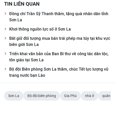
ENGLISH
TIN LIÊN QUAN
Đồng chí Trần Sỹ Thanh thăm, tặng quà nhân dân tỉnh
中文
Sơn La
FRANÇAIS
Khơi thông nguồn lực số ở Sơn La
Bắt giữ đối tượng mua bán trái phép ma túy tại khu vực
РУССКИЙ
biên giới Sơn La
ESPAÑOL
Triển khai văn bản của Ban Bí thư về công tác dân tộc,
tôn giáo tại Sơn La
한국어
Bộ đội Biên phòng Sơn La thăm, chúc Tết lực lượng vũ
trang nước bạn Lào
Sơn La
Bộ đội biên phòng
Gia Phù
nhà ở
quân nh