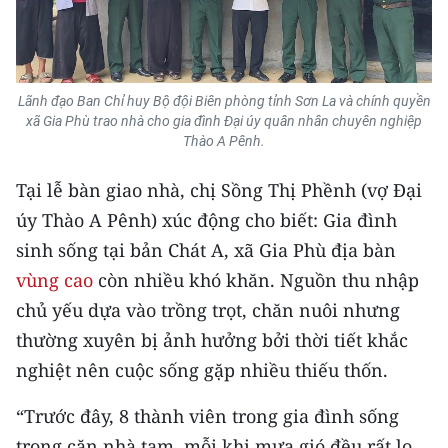
TIN MỚI
TIN ĐỊA PHƯƠNG
Lãnh đạo Ban Chỉ huy Bộ đội Biên phòng tỉnh Sơn La và chính quyền
Trung du và miền núi phía Bắc
xã Gia Phù trao nhà cho gia đình Đại úy quân nhân chuyên nghiệp
Thào A Pênh.
Đồng bằng sông Hồng
Tại lễ bàn giao nhà, chị Sồng Thị Phềnh (vợ Đại
Bắc Trung Bộ
úy Thào A Pênh) xúc động cho biết: Gia đình
Duyên hải Nam Trung Bộ và Tây
sinh sống tại bản Chát A, xã Gia Phù địa bàn
Nguyên
vùng cao
còn nhiều khó khăn. Nguồn thu nhập
chủ yếu dựa vào trồng trọt, chăn nuôi nhưng
Đông Nam Bộ
thường xuyên bị ảnh hưởng bởi thời tiết khắc
Đồng bằng sông Cửu Long
nghiệt nên cuộc sống gặp nhiều thiếu thốn.
Chuyên trang Hà Nội
“Trước đây, 8 thành viên trong gia đình sống
Chuyên trang TP. Hồ Chí Minh
trong căn nhà tạm, mỗi khi mưa gió đều rất lo