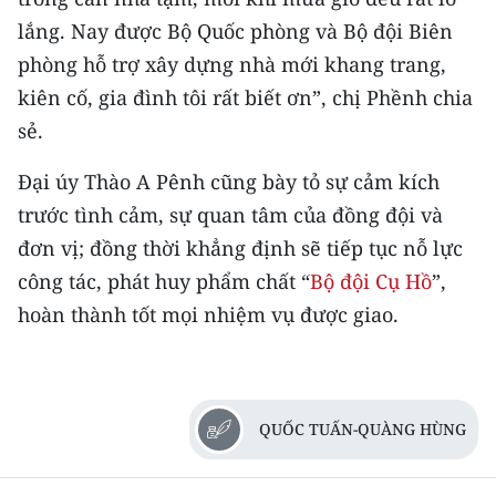
lắng. Nay được Bộ Quốc phòng và Bộ đội Biên
CHUYÊN ĐỀ
phòng hỗ trợ xây dựng nhà mới khang trang,
kiên cố, gia đình tôi rất biết ơn”, chị Phềnh chia
CÁC CHUYÊN TRANG
sẻ.
VỀ BÁO NHÂN DÂN
Đại úy Thào A Pênh cũng bày tỏ sự cảm kích
trước tình cảm, sự quan tâm của đồng đội và
THỜI NAY
đơn vị; đồng thời khẳng định sẽ tiếp tục nỗ lực
NHÂN DÂN CUỐI TUẦN
công tác, phát huy phẩm chất “
Bộ đội Cụ Hồ
”,
hoàn thành tốt mọi nhiệm vụ được giao.
NHÂN DÂN HẰNG THÁNG
MUA BÁO
QUỐC TUẤN-QUÀNG HÙNG
ĐỌC BÁO IN