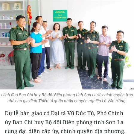
THỂ THAO
GIÁO DỤC
Y TẾ
KHOA HỌC - CÔNG NGHỆ
MÔI TRƯỜNG
BẠN ĐỌC
KIỂM CHỨNG THÔNG TIN
Lãnh đạo Ban Chỉ huy Bộ đội Biên phòng tỉnh Sơn La và chính quyền trao
nhà cho gia đình Thiếu tá quân nhân chuyên nghiệp Lò Văn Hồng.
TRI THỨC CHUYÊN SÂU
Dự lễ bàn giao có Đại tá Vũ Đức Tú, Phó Chính
ủy Ban Chỉ huy Bộ đội Biên phòng tỉnh Sơn La
54 DÂN TỘC VIỆT NAM
cùng đại diện cấp ủy, chính quyền địa phương.