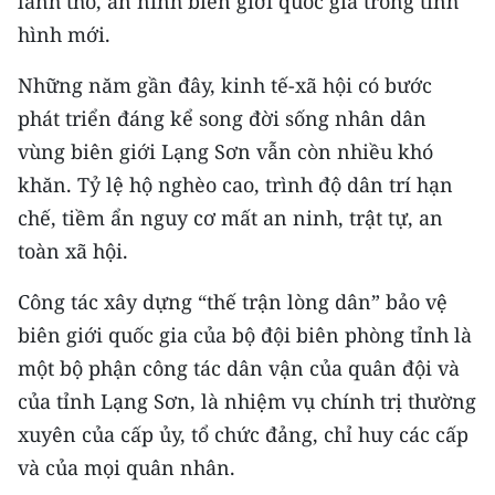
lãnh thổ, an ninh biên giới quốc gia trong tình
CHƯƠNG TRÌNH OCOP - MỖI XÃ
hình mới.
MỘT SẢN PHẨM
Những năm gần đây, kinh tế-xã hội có bước
RADIO
phát triển đáng kể song đời sống nhân dân
vùng biên giới Lạng Sơn vẫn còn nhiều khó
MEDIA CENTER
khăn. Tỷ lệ hộ nghèo cao, trình độ dân trí hạn
E-Magazine
chế, tiềm ẩn nguy cơ mất an ninh, trật tự, an
toàn xã hội.
Video
Công tác xây dựng “thế trận lòng dân” bảo vệ
Media Chính trị
biên giới quốc gia của bộ đội biên phòng tỉnh là
Media Kinh tế
một bộ phận công tác dân vận của quân đội và
của tỉnh Lạng Sơn, là nhiệm vụ chính trị thường
Media Văn hóa
xuyên của cấp ủy, tổ chức đảng, chỉ huy các cấp
Media Xã hội
và của mọi quân nhân.