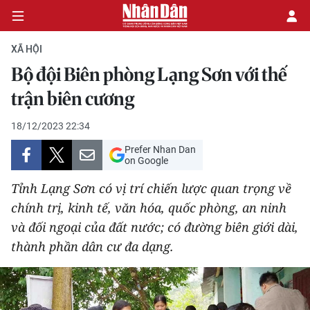
XÃ HỘI
Bộ đội Biên phòng Lạng Sơn với thế
CHÍNH TRỊ
trận biên cương
KINH TẾ
18/12/2023 22:34
Prefer Nhan Dan
VĂN HÓA
on Google
Tỉnh Lạng Sơn có vị trí chiến lược quan trọng về
XÃ HỘI
chính trị, kinh tế, văn hóa, quốc phòng, an ninh
và đối ngoại của đất nước; có đường biên giới dài,
PHÁP LUẬT
thành phần dân cư đa dạng.
DU LỊCH
THẾ GIỚI