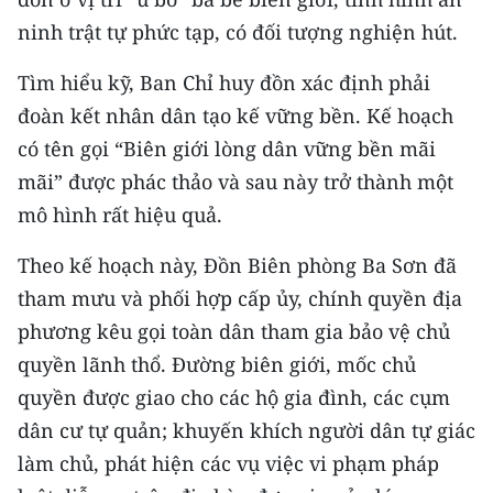
ninh trật tự phức tạp, có đối tượng nghiện hút.
CHUYÊN ĐỀ
Tìm hiểu kỹ, Ban Chỉ huy đồn xác định phải
CÁC CHUYÊN TRANG
đoàn kết nhân dân tạo kế vững bền. Kế hoạch
có tên gọi “Biên giới lòng dân vững bền mãi
VỀ BÁO NHÂN DÂN
mãi” được phác thảo và sau này trở thành một
mô hình rất hiệu quả.
THỜI NAY
Theo kế hoạch này, Đồn Biên phòng Ba Sơn đã
NHÂN DÂN CUỐI TUẦN
tham mưu và phối hợp cấp ủy, chính quyền địa
NHÂN DÂN HẰNG THÁNG
phương kêu gọi toàn dân tham gia bảo vệ chủ
quyền lãnh thổ. Đường biên giới, mốc chủ
MUA BÁO
quyền được giao cho các hộ gia đình, các cụm
dân cư tự quản; khuyến khích người dân tự giác
ĐỌC BÁO IN
làm chủ, phát hiện các vụ việc vi phạm pháp