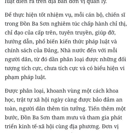
luật diễn ra trên địa bàn đơn vị quản lý.
ENGLISH
Để thực hiện tốt nhiệm vụ, mỗi cán bộ, chiến sĩ
中文
trong Đồn Ba Sơn nghiêm túc chấp hành chỉ thị,
chỉ đạo của cấp trên, tuyên truyền, giúp đỡ,
FRANÇAIS
hướng dẫn, phổ biến kiến thức pháp luật và
РУССКИЙ
chính sách của Đảng, Nhà nước đến với mỗi
người dân, từ đó dần phân loại được những đối
ESPAÑOL
tượng tích cực, chưa tích cực và có biểu hiện vi
한국어
phạm pháp luật.
Được phân loại, khoanh vùng một cách khoa
học, trật tự xã hội ngày càng được bảo đảm an
toàn, người dân thêm tin tưởng. Tiến thêm một
bước, Đồn Ba Sơn tham mưu và tham gia phát
triển kinh tế-xã hội cùng địa phương. Đơn vị