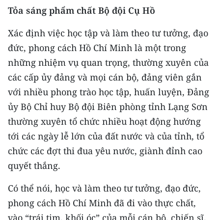
Media Pháp luật
Tỏa sáng phẩm chất Bộ đội Cụ Hồ
Media Du lịch
Xác định việc học tập và làm theo tư tưởng, đạo
đức, phong cách Hồ Chí Minh là một trong
Media Thế giới
những nhiệm vụ quan trọng, thường xuyên của
Media Thể thao
các cấp ủy đảng và mọi cán bộ, đảng viên gắn
Media Giáo dục
với nhiều phong trào học tập, huấn luyện, Đảng
ủy Bộ Chỉ huy Bộ đội Biên phòng tỉnh Lạng Sơn
Media Y tế
thường xuyên tổ chức nhiều hoạt động hướng
Media Khoa học - Công nghệ
tới các ngày lễ lớn của đất nước và của tỉnh, tổ
chức các đợt thi đua yêu nước, giành đỉnh cao
Media Môi trường
quyết thắng.
Ảnh
Có thể nói, học và làm theo tư tưởng, đạo đức,
Infographic
phong cách Hồ Chí Minh đã đi vào thực chất,
vào “trái tim, khối óc” của mỗi cán bộ, chiến sĩ.