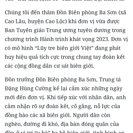
TIN MỚI
Chúng tôi đến thăm Đồn Biên phòng Ba Sơn (xã
TIN ĐỊA PHƯƠNG
Cao Lâu, huyện Cao Lộc) khi đơn vị vừa được
Ban Tuyên giáo Trung ương tuyên dương trong
Trung du và miền núi phía Bắc
chương trình Hành trình khát vọng 2023. Đơn vị
Đồng bằng sông Hồng
có mô hình “Lũy tre biên giới Việt” đang phát
huy hiệu quả tích cực trong chung tay đoàn kết
Bắc Trung Bộ
các cộng đồng dân cư sát biên giới.
Duyên hải Nam Trung Bộ và Tây
Đồn trưởng Đồn Biên phòng Ba Sơn, Trung tá
Nguyên
Đặng Hùng Cường kể lại cảm xúc những ngày
Đông Nam Bộ
mới đến đơn vị. Khi tiếp xúc với nhân dân, anh
cảm nhận rõ sự đoàn kết, cố gắng, nỗ lực của
Đồng bằng sông Cửu Long
đồng bào các xã biên giới. Người dân còn
Chuyên trang Hà Nội
nghèo, đường đi khó, địa bàn đóng quân của
Chuyên trang TP. Hồ Chí Minh
đồn ở vị trí “u bò” ba bề biên giới, tình hình an