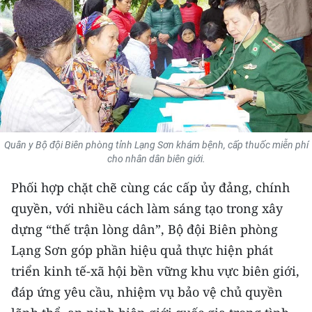
THỂ THAO
GIÁO DỤC
Y TẾ
KHOA HỌC - CÔNG NGHỆ
Quân y Bộ đội Biên phòng tỉnh Lạng Sơn khám bệnh, cấp thuốc miễn phí
MÔI TRƯỜNG
cho nhân dân biên giới.
BẠN ĐỌC
Phối hợp chặt chẽ cùng các cấp ủy đảng, chính
quyền, với nhiều cách làm sáng tạo trong xây
KIỂM CHỨNG THÔNG TIN
dựng “thế trận lòng dân”, Bộ đội Biên phòng
Lạng Sơn góp phần hiệu quả thực hiện phát
TRI THỨC CHUYÊN SÂU
triển kinh tế-xã hội bền vững khu vực biên giới,
54 DÂN TỘC VIỆT NAM
đáp ứng yêu cầu, nhiệm vụ bảo vệ chủ quyền