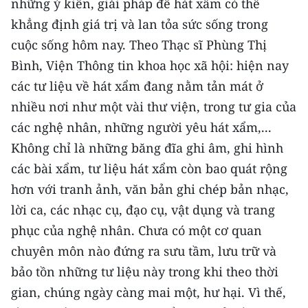
những ý kiến, giải pháp để hát xẩm có thể
khẳng định giá trị và lan tỏa sức sống trong
cuộc sống hôm nay. Theo Thạc sĩ Phùng Thị
Bình, Viện Thông tin khoa học xã hội: hiện nay
các tư liệu về hát xẩm đang nằm tản mát ở
nhiều nơi như một vài thư viện, trong tư gia của
các nghệ nhân, những người yêu hát xẩm,...
Không chỉ là những băng đĩa ghi âm, ghi hình
các bài xẩm, tư liệu hát xẩm còn bao quát rộng
hơn với tranh ảnh, văn bản ghi chép bản nhạc,
lời ca, các nhạc cụ, đạo cụ, vật dụng và trang
phục của nghệ nhân. Chưa có một cơ quan
chuyên môn nào đứng ra sưu tầm, lưu trữ và
bảo tồn những tư liệu này trong khi theo thời
gian, chúng ngày càng mai một, hư hại. Vì thế,