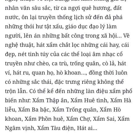
Media Pháp luật
nhân văn sâu sắc, từ ca ngợi quê hương, đất
Media Du lịch
nước, ôn lại truyền thống lịch sử đến đả phá
những thói hư tật xấu, giáo dục đạo lý làm
Media Thế giới
người, lên án những bất công trong xã hội… Về
Media Thể thao
nghệ thuật, hát xẩm chắt lọc những cái hay, cái
đẹp, nét tinh túy của các thể loại âm nhạc cổ
Media Giáo dục
truyền như chèo, ca trù, trống quân, cò lả, hát
Media Y tế
ví, hát ru, quan họ, hò khoan…, đồng thời luôn
có những sắc thái, đặc trưng riêng không thể
Media Khoa học - Công nghệ
trộn lẫn. Có thể kể đến những làn điệu xẩm phổ
Media Môi trường
biến như: Xẩm Thập ân, Xẩm Huê tình, Xẩm Hà
liễu, Xẩm Ba bậc, Xẩm Trống quân, Xẩm Hò
Ảnh
khoan, Xẩm Phồn huê, Xẩm Chợ, Xẩm Sai, Xẩm
Infographic
Ngâm vịnh, Xẩm Tàu điện, Hát ai...