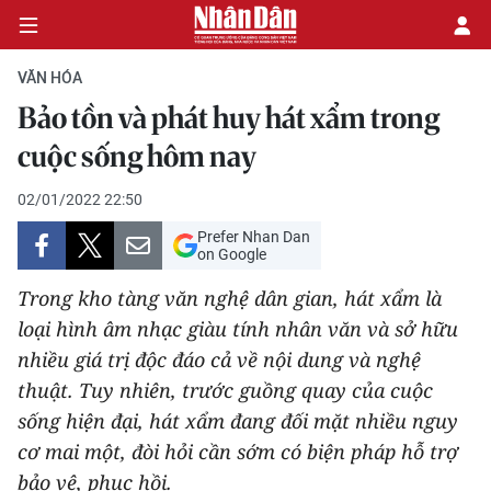
VĂN HÓA
Bảo tồn và phát huy hát xẩm trong
CHÍNH TRỊ
cuộc sống hôm nay
KINH TẾ
02/01/2022 22:50
Prefer Nhan Dan
VĂN HÓA
on Google
Trong kho tàng văn nghệ dân gian, hát xẩm là
XÃ HỘI
loại hình âm nhạc giàu tính nhân văn và sở hữu
nhiều giá trị độc đáo cả về nội dung và nghệ
PHÁP LUẬT
thuật. Tuy nhiên, trước guồng quay của cuộc
DU LỊCH
sống hiện đại, hát xẩm đang đối mặt nhiều nguy
cơ mai một, đòi hỏi cần sớm có biện pháp hỗ trợ
THẾ GIỚI
bảo vệ, phục hồi.