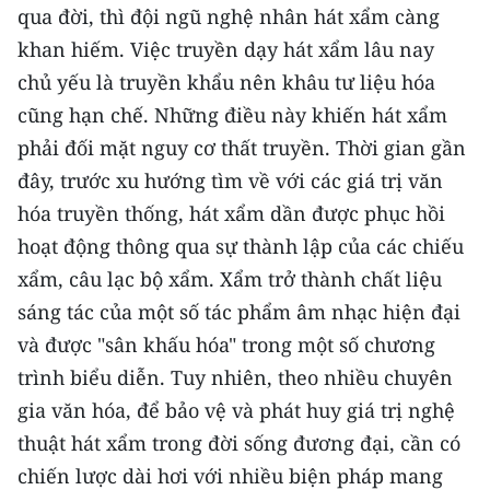
qua đời, thì đội ngũ nghệ nhân hát xẩm càng
CHUYÊN ĐỀ
khan hiếm. Việc truyền dạy hát xẩm lâu nay
chủ yếu là truyền khẩu nên khâu tư liệu hóa
CÁC CHUYÊN TRANG
cũng hạn chế. Những điều này khiến hát xẩm
phải đối mặt nguy cơ thất truyền. Thời gian gần
VỀ BÁO NHÂN DÂN
đây, trước xu hướng tìm về với các giá trị văn
hóa truyền thống, hát xẩm dần được phục hồi
THỜI NAY
hoạt động thông qua sự thành lập của các chiếu
NHÂN DÂN CUỐI TUẦN
xẩm, câu lạc bộ xẩm. Xẩm trở thành chất liệu
sáng tác của một số tác phẩm âm nhạc hiện đại
NHÂN DÂN HẰNG THÁNG
và được "sân khấu hóa" trong một số chương
trình biểu diễn. Tuy nhiên, theo nhiều chuyên
MUA BÁO
gia văn hóa, để bảo vệ và phát huy giá trị nghệ
ĐỌC BÁO IN
thuật hát xẩm trong đời sống đương đại, cần có
chiến lược dài hơi với nhiều biện pháp mang