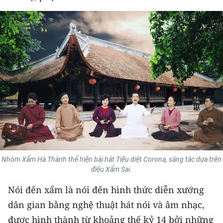
THỂ THAO
GIÁO DỤC
Y TẾ
KHOA HỌC - CÔNG NGHỆ
MÔI TRƯỜNG
BẠN ĐỌC
KIỂM CHỨNG THÔNG TIN
Nhóm Xẩm Hà Thành thể hiện bài hát Tiêu diệt Corona, sáng tác dựa trên
điệu Xẩm Sai.
TRI THỨC CHUYÊN SÂU
Nói đến xẩm là nói đến hình thức diễn xướng
54 DÂN TỘC VIỆT NAM
dân gian bằng nghệ thuật hát nói và âm nhạc,
được hình thành từ khoảng thế kỷ 14 bởi những