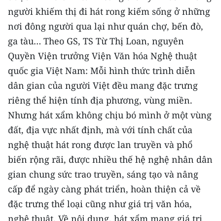
CHƯƠNG TRÌNH OCOP - MỖI XÃ
người khiếm thị đi hát rong kiếm sống ở những
MỘT SẢN PHẨM
nơi đông người qua lại như quán chợ, bến đò,
ga tàu… Theo GS, TS Từ Thị Loan, nguyên
RADIO
Quyền Viện trưởng Viện Văn hóa Nghệ thuật
quốc gia Việt Nam: Mỗi hình thức trình diễn
MEDIA CENTER
dân gian của người Việt đều mang đặc trưng
E-Magazine
riêng thể hiện tính địa phương, vùng miền.
Nhưng hát xẩm không chịu bó mình ở một vùng
Video
đất, địa vực nhất định, mà với tính chất của
Media Chính trị
nghệ thuật hát rong được lan truyền và phổ
biến rộng rãi, được nhiều thế hệ nghệ nhân dân
Media Kinh tế
gian chung sức trao truyền, sáng tạo và nâng
Media Văn hóa
cấp để ngày càng phát triển, hoàn thiện cả về
đặc trưng thể loại cũng như giá trị văn hóa,
Media Xã hội
nghệ thuật. Về nội dung, hát xẩm mang giá trị