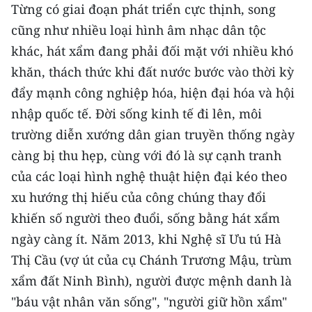
Từng có giai đoạn phát triển cực thịnh, song
TIN MỚI
cũng như nhiều loại hình âm nhạc dân tộc
TIN ĐỊA PHƯƠNG
khác, hát xẩm đang phải đối mặt với nhiều khó
khăn, thách thức khi đất nước bước vào thời kỳ
Trung du và miền núi phía Bắc
đẩy mạnh công nghiệp hóa, hiện đại hóa và hội
Đồng bằng sông Hồng
nhập quốc tế. Ðời sống kinh tế đi lên, môi
trường diễn xướng dân gian truyền thống ngày
Bắc Trung Bộ
càng bị thu hẹp, cùng với đó là sự cạnh tranh
Duyên hải Nam Trung Bộ và Tây
của các loại hình nghệ thuật hiện đại kéo theo
Nguyên
xu hướng thị hiếu của công chúng thay đổi
khiến số người theo đuổi, sống bằng hát xẩm
Đông Nam Bộ
ngày càng ít. Năm 2013, khi Nghệ sĩ Ưu tú Hà
Đồng bằng sông Cửu Long
Thị Cầu (vợ út của cụ Chánh Trương Mậu, trùm
Chuyên trang Hà Nội
xẩm đất Ninh Bình), người được mệnh danh là
"báu vật nhân văn sống", "người giữ hồn xẩm"
Chuyên trang TP. Hồ Chí Minh