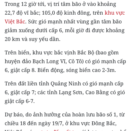
CHƯƠNG TRÌNH OCOP - MỖI XÃ
Trong 12 giờ tới, vị trí tâm bão ở vào khoảng
MỘT SẢN PHẨM
22,7 độ vĩ bắc; 105,0 độ kinh đông, trên
khu vực
Việt Bắc
. Sức gió mạnh nhất vùng gần tâm bão
RADIO
giảm xuống dưới cấp 6, mỗi giờ đi được khoảng
20 km và suy yếu dần.
MEDIA CENTER
Trên biển, khu vực bắc vịnh Bắc Bộ (bao gồm
E-Magazine
huyện đảo Bạch Long Vĩ, Cô Tô) có gió mạnh cấp
Video
6, giật cấp 8. Biển động, sóng biển cao 2-3m.
Media Chính trị
Trên đất liền tỉnh Quảng Ninh có gió mạnh cấp
6, giật cấp 7; các tỉnh Lạng Sơn, Cao Bằng có gió
Media Kinh tế
giật cấp 6-7.
Media Văn hóa
Dự báo, do ảnh hưởng của hoàn lưu bão số 1, từ
Media Xã hội
chiều 18 đến ngày 19/7, ở khu vực Đông Bắc,