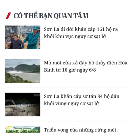
CHUYÊN ĐỀ
CÓ THỂ BẠN QUAN TÂM
CÁC CHUYÊN TRANG
Sơn La di dời khẩn cấp 161 hộ ra
khỏi khu vực nguy cơ sạt lở
VỀ BÁO NHÂN DÂN
THỜI NAY
Mở một cửa xả đáy hồ thủy điện Hòa
Bình từ 16 giờ ngày 6/8
NHÂN DÂN CUỐI TUẦN
NHÂN DÂN HẰNG THÁNG
Sơn La khẩn cấp sơ tán 84 hộ dân
khỏi vùng nguy cơ sạt lở
MUA BÁO
ĐỌC BÁO IN
Triển vọng của những rừng mét,