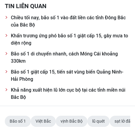
TIN LIÊN QUAN
TIN MỚI
Chiều tối nay, bão số 1 vào đất liền các tỉnh Đông Bắc
TIN ĐỊA PHƯƠNG
của Bắc Bộ
Trung du và miền núi phía Bắc
Khẩn trương ứng phó bão số 1 giật cấp 15, gây mưa to
diện rộng
Đồng bằng sông Hồng
Bão số 1 di chuyển nhanh, cách Móng Cái khoảng
Bắc Trung Bộ
330km
Bão số 1 giật cấp 15, tiến sát vùng biển Quảng Ninh-
Duyên hải Nam Trung Bộ và Tây
Hải Phòng
Nguyên
Khả năng xuất hiện lũ lớn cục bộ tại các tỉnh miền núi
Đông Nam Bộ
Bắc Bộ
Đồng bằng sông Cửu Long
Chuyên trang Hà Nội
Bão số 1
Việt Bắc
vịnh Bắc Bộ
lũ quét
sạt lở đất
Chuyên trang TP. Hồ Chí Minh