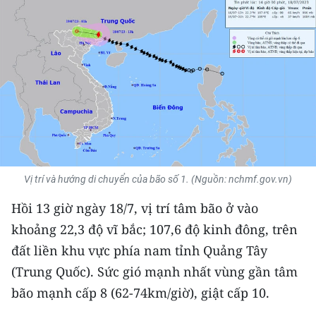
THỂ THAO
GIÁO DỤC
Y TẾ
KHOA HỌC - CÔNG NGHỆ
MÔI TRƯỜNG
Vị trí và hướng di chuyển của bão số 1. (Nguồn: nchmf.gov.vn)
BẠN ĐỌC
Hồi 13 giờ ngày 18/7, vị trí tâm bão ở vào
KIỂM CHỨNG THÔNG TIN
khoảng 22,3 độ vĩ bắc; 107,6 độ kinh đông, trên
đất liền khu vực phía nam tỉnh Quảng Tây
TRI THỨC CHUYÊN SÂU
(Trung Quốc). Sức gió mạnh nhất vùng gần tâm
54 DÂN TỘC VIỆT NAM
bão mạnh cấp 8 (62-74km/giờ), giật cấp 10.