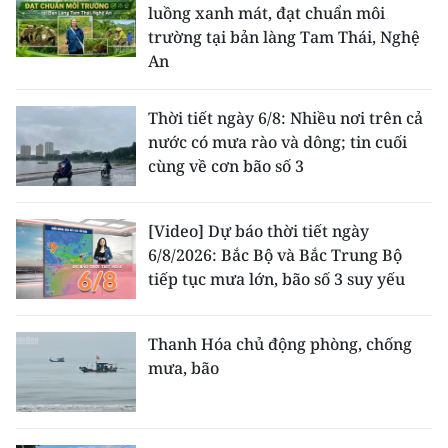
luồng xanh mát, đạt chuẩn môi
ENGLISH
trường tại bản làng Tam Thái, Nghệ
An
中文
FRANÇAIS
Thời tiết ngày 6/8: Nhiều nơi trên cả
nước có mưa rào và dông; tin cuối
РУССКИЙ
cùng về cơn bão số 3
ESPAÑOL
[Video] Dự báo thời tiết ngày
한국어
6/8/2026: Bắc Bộ và Bắc Trung Bộ
tiếp tục mưa lớn, bão số 3 suy yếu
Thanh Hóa chủ động phòng, chống
mưa, bão