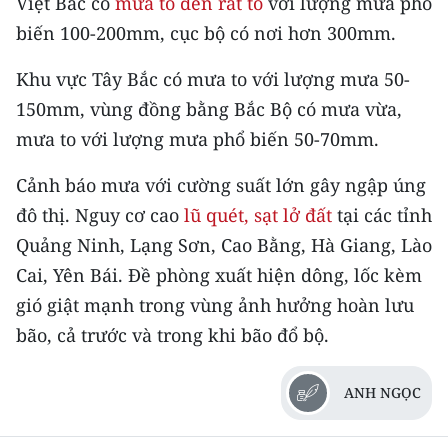
Việt Bắc có
mưa to đến rất to
với lượng mưa phổ
Media Pháp luật
biến 100-200mm, cục bộ có nơi hơn 300mm.
Media Du lịch
Khu vực Tây Bắc có mưa to với lượng mưa 50-
Media Thế giới
150mm, vùng đồng bằng Bắc Bộ có mưa vừa,
mưa to với lượng mưa phổ biến 50-70mm.
Media Thể thao
Cảnh báo mưa với cường suất lớn gây ngập úng
Media Giáo dục
đô thị. Nguy cơ cao
lũ quét, sạt lở đất
tại các tỉnh
Media Y tế
Quảng Ninh, Lạng Sơn, Cao Bằng, Hà Giang, Lào
Media Khoa học - Công nghệ
Cai, Yên Bái. Đề phòng xuất hiện dông, lốc kèm
gió giật mạnh trong vùng ảnh hưởng hoàn lưu
Media Môi trường
bão, cả trước và trong khi bão đổ bộ.
Ảnh
ANH NGỌC
Infographic