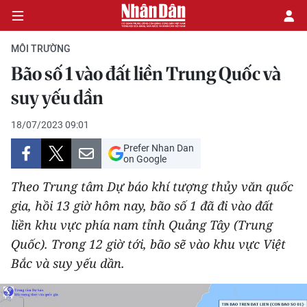
MÔI TRƯỜNG
Bão số 1 vào đất liền Trung Quốc và
CHÍNH TRỊ
suy yếu dần
KINH TẾ
18/07/2023 09:01
Prefer Nhan Dan
VĂN HÓA
on Google
Theo Trung tâm Dự báo khí tượng thủy văn quốc
XÃ HỘI
gia, hồi 13 giờ hôm nay, bão số 1 đã đi vào đất
liền khu vực phía nam tỉnh Quảng Tây (Trung
PHÁP LUẬT
Quốc). Trong 12 giờ tới, bão sẽ vào khu vực Việt
DU LỊCH
Bắc và suy yếu dần.
THẾ GIỚI