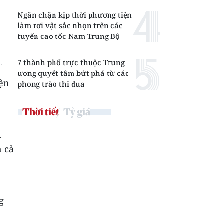
Ngăn chặn kịp thời phương tiện
làm rơi vật sắc nhọn trên các
tuyến cao tốc Nam Trung Bộ
7 thành phố trực thuộc Trung
.
ương quyết tâm bứt phá từ các
ện
phong trào thi đua
Thời tiết
Tỷ giá
i
n cả
g