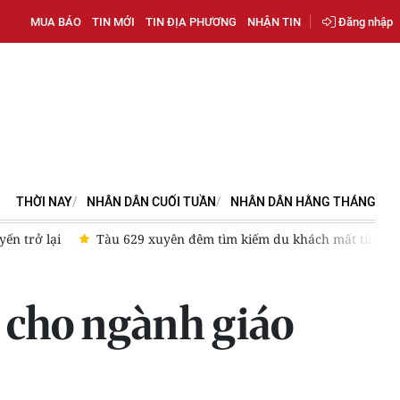
MUA BÁO
TIN MỚI
TIN ĐỊA PHƯƠNG
NHẬN TIN
Đăng nhập
THỜI NAY
NHÂN DÂN CUỐI TUẦN
NHÂN DÂN HẰNG THÁNG
ẵng
Lâm Đồng: “Chiến dịch 500 ngày đêm” dự kiến về đích sớ
 cho ngành giáo