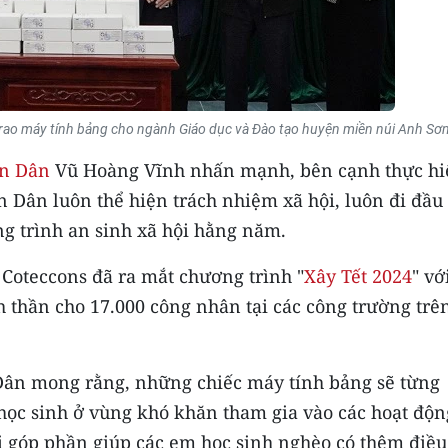
o máy tính bảng cho ngành Giáo dục và Đào tạo huyện miền núi Anh Sơn
n Dân
Vũ Hoàng Vĩnh nhấn mạnh, bên cạnh thực hi
n Dân luôn thể hiện trách nhiệm xã hội, luôn đi đầu
ng trình an sinh xã hội hằng năm.
Coteccons đã ra mắt chương trình "
Xây Tết 2024
" vớ
nh thần cho 17.000 công nhân tại các công trường trê
ân mong rằng, những chiếc máy tính bảng sẽ từng
học sinh ở vùng khó khăn tham gia vào các hoạt độn
ời góp phần giúp các em học sinh nghèo có thêm điều