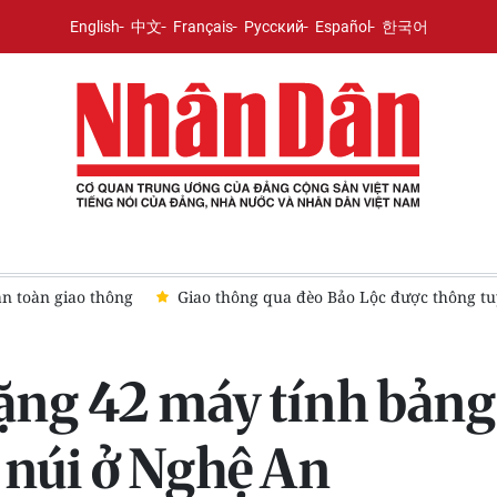
English
中文
Français
Русский
Español
한국어
Tàu 629 xuyên đêm tìm kiếm du khách mất tích trên biển Đà N
ặng 42 máy tính bảng
 núi ở Nghệ An