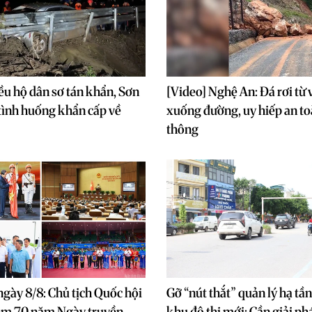
ều hộ dân sơ tán khẩn, Sơn
[Video] Nghệ An: Đá rơi từ 
tình huống khẩn cấp về
xuống đường, uy hiếp an to
thông
ngày 8/8: Chủ tịch Quốc hội
Gỡ “nút thắt” quản lý hạ tần
iệm 70 năm Ngày truyền
khu đô thị mới: Cần giải ph