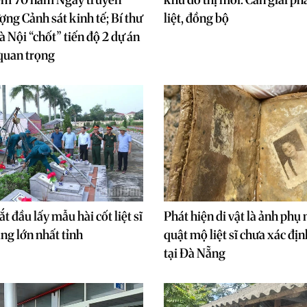
ợng Cảnh sát kinh tế; Bí thư
liệt, đồng bộ
 Nội “chốt” tiến độ 2 dự án
quan trọng
 đầu lấy mẫu hài cốt liệt sĩ
Phát hiện di vật là ảnh phụ 
ang lớn nhất tỉnh
quật mộ liệt sĩ chưa xác đị
tại Đà Nẵng