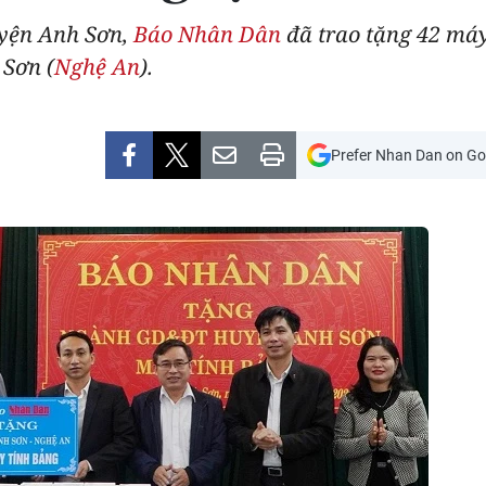
uyện Anh Sơn,
Báo Nhân Dân
đã trao tặng 42 máy 
 Sơn (
Nghệ An
).
Prefer Nhan Dan on Go