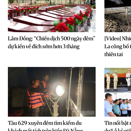
Lâm Đồng: “Chiến dịch 500 ngày đêm”
[Video] Nhi
dự kiến về đích sớm hơn 3 tháng
La công bố 
thiên tai
Tàu 629 xuyên đêm tìm kiếm du
Tin nổi bật 
khách mất tích trên biển Đà Nẵng
dự Lễ kỷ n