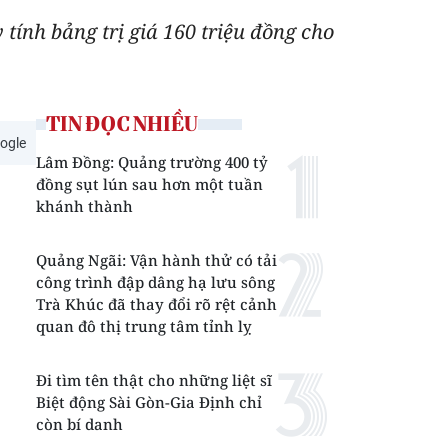
tính bảng trị giá 160 triệu đồng cho
TIN ĐỌC NHIỀU
ogle
Lâm Đồng: Quảng trường 400 tỷ
đồng sụt lún sau hơn một tuần
khánh thành
Quảng Ngãi: Vận hành thử có tải
công trình đập dâng hạ lưu sông
Trà Khúc đã thay đổi rõ rệt cảnh
quan đô thị trung tâm tỉnh lỵ
Đi tìm tên thật cho những liệt sĩ
Biệt động Sài Gòn-Gia Định chỉ
còn bí danh