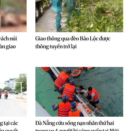
vách núi
Giao thông qua đèo Bảo Lộc được
àn giao
thông tuyến trở lại
g tại các
Đà Nẵng cứu sống nạn nhân thứ hai
áp quyết
trong vụ 4 người bị sóng cuốn tại Mũi