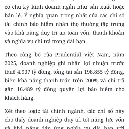
Media Pháp luật
có chu kỳ kinh doanh ngắn như sản xuất hoặc
bán lẻ. Ý nghĩa quan trọng nhất của các chỉ số
Media Du lịch
tài chính bảo hiểm nhân thọ thường tập trung
Media Thế giới
vào khả năng duy trì an toàn vốn, thanh khoản
Media Thể thao
và nghĩa vụ chi trả trong dài hạn.
Media Giáo dục
Theo công bố của Prudential Việt Nam, năm
2025, doanh nghiệp ghi nhận lợi nhuận trước
Media Y tế
thuế 4.937 tỷ đồng, tổng tài sản 198.855 tỷ đồng,
Media Khoa học - Công nghệ
biên khả năng thanh toán trên 200% và chi trả
gần 16.489 tỷ đồng quyền lợi bảo hiểm cho
Media Môi trường
khách hàng.
Ảnh
Xét theo logic tài chính ngành, các chỉ số này
Infographic
cho thấy doanh nghiệp duy trì tốt năng lực vốn
và khả năng đáp ứng nghĩa vụ dài hạn với