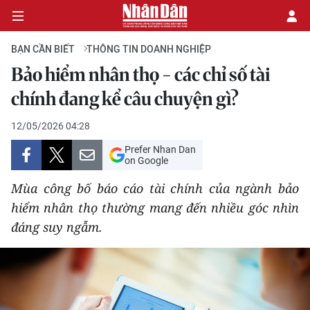
BẠN CẦN BIẾT
THÔNG TIN DOANH NGHIỆP
Bảo hiểm nhân thọ - các chỉ số tài
CHÍNH TRỊ
chính đang kể câu chuyện gì?
KINH TẾ
12/05/2026 04:28
Prefer Nhan Dan
VĂN HÓA
on Google
Mùa công bố báo cáo tài chính của ngành bảo
XÃ HỘI
hiểm nhân thọ thường mang đến nhiều góc nhìn
đáng suy ngẫm.
PHÁP LUẬT
DU LỊCH
THẾ GIỚI