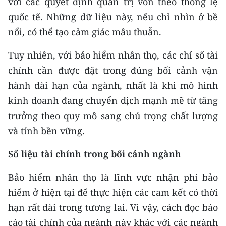
với các quyết định quản trị vốn theo thông lệ
CHƯƠNG TRÌNH OCOP - MỖI XÃ
quốc tế. Những dữ liệu này, nếu chỉ nhìn ở bề
MỘT SẢN PHẨM
nổi, có thể tạo cảm giác mâu thuẫn.
RADIO
Tuy nhiên, với bảo hiểm nhân thọ, các chỉ số tài
chính cần được đặt trong đúng bối cảnh vận
MEDIA CENTER
hành dài hạn của ngành, nhất là khi mô hình
E-Magazine
kinh doanh đang chuyển dịch mạnh mẽ từ tăng
trưởng theo quy mô sang chú trọng chất lượng
Video
và tính bền vững.
Media Chính trị
Số liệu tài chính trong bối cảnh ngành
Media Kinh tế
Bảo hiểm nhân thọ là lĩnh vực nhận phí bảo
Media Văn hóa
hiểm ở hiện tại để thực hiện các cam kết có thời
hạn rất dài trong tương lai. Vì vậy, cách đọc báo
Media Xã hội
cáo tài chính của ngành này khác với các ngành