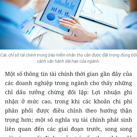
THỂ THAO
GIÁO DỤC
Y TẾ
KHOA HỌC - CÔNG NGHỆ
Các chỉ số tài chính trong bảo hiểm nhân thọ cần được đặt trong đúng bối
cảnh vận hành dài hạn của ngành.
MÔI TRƯỜNG
Một số thông tin tài chính thời gian gần đây của
BẠN ĐỌC
các doanh nghiệp trong ngành cho thấy những
chỉ dấu tưởng chừng đối lập: Lợi nhuận ghi
KIỂM CHỨNG THÔNG TIN
nhận ở mức cao, trong khi các khoản chi phí
phân phối được điều chỉnh theo hướng thận
TRI THỨC CHUYÊN SÂU
trọng hơn; một số nghĩa vụ tài chính phát sinh
54 DÂN TỘC VIỆT NAM
liên quan đến các giai đoạn trước, song song