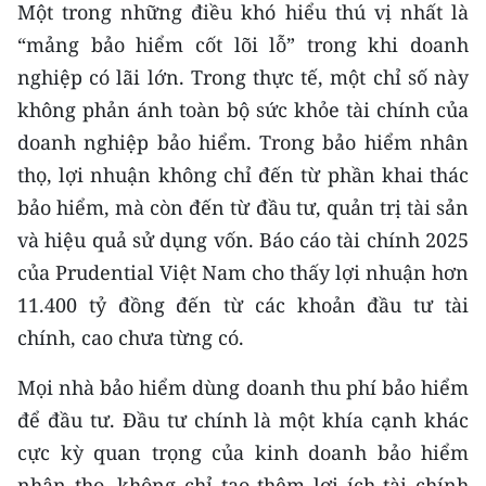
Một trong những điều khó hiểu thú vị nhất là
“mảng bảo hiểm cốt lõi lỗ” trong khi doanh
CHUYÊN ĐỀ
nghiệp có lãi lớn. Trong thực tế, một chỉ số này
CÁC CHUYÊN TRANG
không phản ánh toàn bộ sức khỏe tài chính của
doanh nghiệp bảo hiểm. Trong bảo hiểm nhân
VỀ BÁO NHÂN DÂN
thọ, lợi nhuận không chỉ đến từ phần khai thác
bảo hiểm, mà còn đến từ đầu tư, quản trị tài sản
THỜI NAY
và hiệu quả sử dụng vốn. Báo cáo tài chính 2025
của Prudential Việt Nam cho thấy lợi nhuận hơn
NHÂN DÂN CUỐI TUẦN
11.400 tỷ đồng đến từ các khoản đầu tư tài
NHÂN DÂN HẰNG THÁNG
chính, cao chưa từng có.
MUA BÁO
Mọi nhà bảo hiểm dùng doanh thu phí bảo hiểm
để đầu tư. Đầu tư chính là một khía cạnh khác
ĐỌC BÁO IN
cực kỳ quan trọng của kinh doanh bảo hiểm
nhân thọ, không chỉ tạo thêm lợi ích tài chính