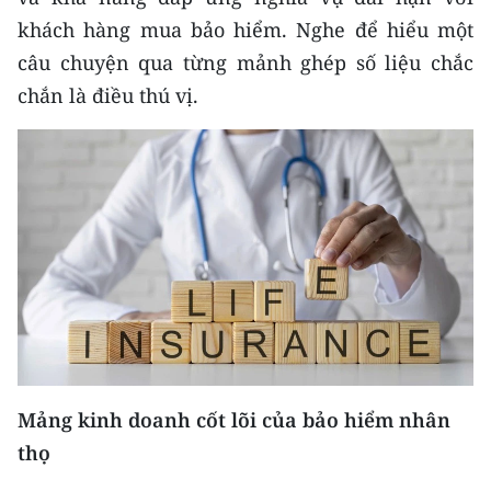
TIN MỚI
khách hàng mua bảo hiểm. Nghe để hiểu một
câu chuyện qua từng mảnh ghép số liệu chắc
TIN ĐỊA PHƯƠNG
chắn là điều thú vị.
Trung du và miền núi phía Bắc
Đồng bằng sông Hồng
Bắc Trung Bộ
Duyên hải Nam Trung Bộ và Tây
Nguyên
Đông Nam Bộ
Đồng bằng sông Cửu Long
Mảng kinh doanh cốt lõi của bảo hiểm nhân
Chuyên trang Hà Nội
thọ
Chuyên trang TP. Hồ Chí Minh