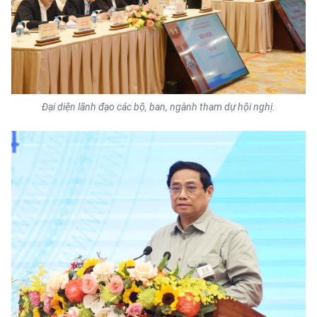
Media Pháp luật
Media Du lịch
Media Thế giới
Media Thể thao
Đại diện lãnh đạo các bộ, ban, ngành tham dự hội nghị.
Media Giáo dục
Media Y tế
Media Khoa học - Công nghệ
Media Môi trường
Ảnh
Infographic