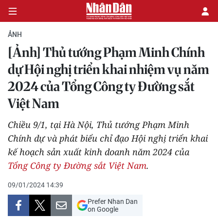
ẢNH
[Ảnh] Thủ tướng Phạm Minh Chính
CHÍNH TRỊ
dự Hội nghị triển khai nhiệm vụ năm
2024 của Tổng Công ty Đường sắt
KINH TẾ
Việt Nam
VĂN HÓA
Chiều 9/1, tại Hà Nội, Thủ tướng Phạm Minh
XÃ HỘI
Chính dự và phát biểu chỉ đạo Hội nghị triển khai
kế hoạch sản xuất kinh doanh năm 2024 của
PHÁP LUẬT
Tổng Công ty Đường sắt Việt Nam
.
DU LỊCH
09/01/2024 14:39
Prefer Nhan Dan
THẾ GIỚI
on Google