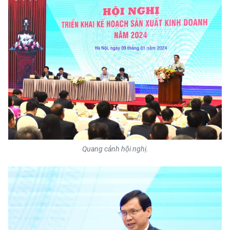
CHUYÊN ĐỀ
CÁC CHUYÊN TRANG
VỀ BÁO NHÂN DÂN
THỜI NAY
NHÂN DÂN CUỐI TUẦN
Quang cảnh hội nghị.
NHÂN DÂN HẰNG THÁNG
MUA BÁO
ĐỌC BÁO IN