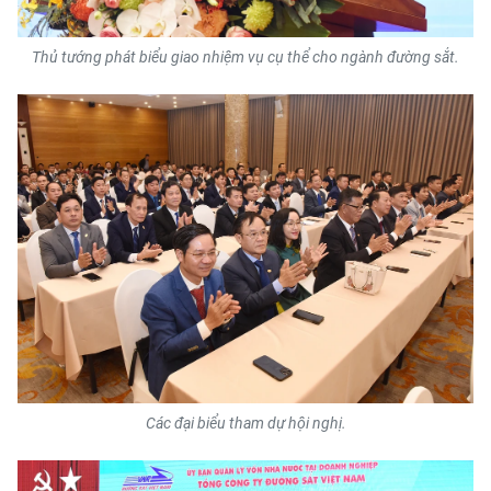
TIN MỚI
Thủ tướng phát biểu giao nhiệm vụ cụ thể cho ngành đường sắt.
TIN ĐỊA PHƯƠNG
Trung du và miền núi phía Bắc
Đồng bằng sông Hồng
Bắc Trung Bộ
Duyên hải Nam Trung Bộ và Tây
Nguyên
Đông Nam Bộ
Đồng bằng sông Cửu Long
Các đại biểu tham dự hội nghị.
Chuyên trang Hà Nội
Chuyên trang TP. Hồ Chí Minh