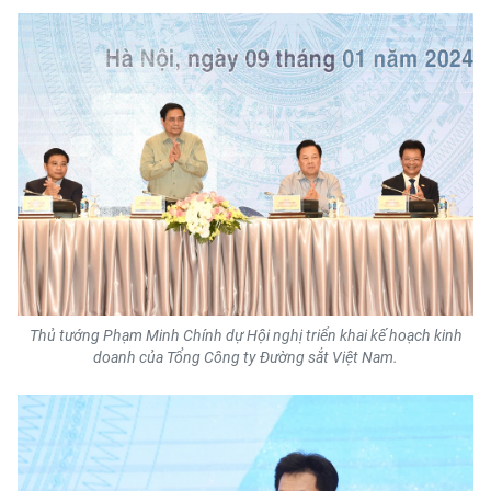
THỂ THAO
GIÁO DỤC
Y TẾ
KHOA HỌC - CÔNG NGHỆ
MÔI TRƯỜNG
BẠN ĐỌC
Thủ tướng Phạm Minh Chính dự Hội nghị triển khai kế hoạch kinh
KIỂM CHỨNG THÔNG TIN
doanh của Tổng Công ty Đường sắt Việt Nam.
TRI THỨC CHUYÊN SÂU
54 DÂN TỘC VIỆT NAM