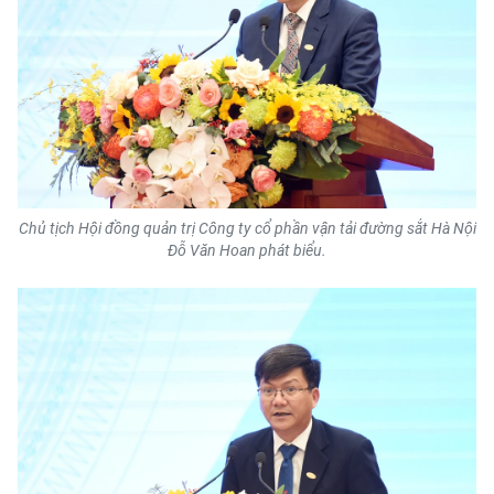
ENGLISH
中文
FRANÇAIS
РУССКИЙ
ESPAÑOL
Chủ tịch Hội đồng quản trị Công ty cổ phần vận tải đường sắt Hà Nội
Đỗ Văn Hoan phát biểu.
한국어