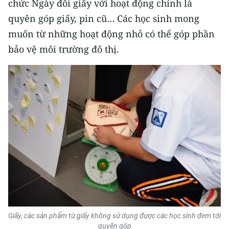
chức Ngày đổi giấy với hoạt động chính là
CHƯƠNG TRÌNH OCOP - MỖI XÃ
MỘT SẢN PHẨM
quyên góp giấy, pin cũ… Các học sinh mong
muốn từ những hoạt động nhỏ có thể góp phần
bảo vệ môi trường đô thị.
RADIO
MEDIA CENTER
E-Magazine
Video
Media Chính trị
Media Kinh tế
Media Văn hóa
Media Xã hội
Giấy, các sản phẩm từ giấy không sử dụng được các học sinh đem tới
quyên góp