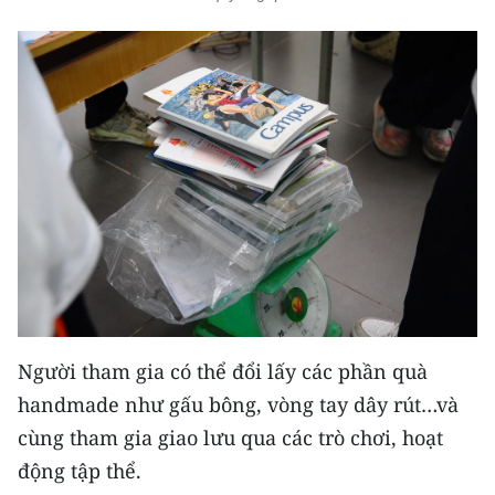
Media Pháp luật
Media Du lịch
Media Thế giới
Media Thể thao
Media Giáo dục
Media Y tế
Media Khoa học - Công nghệ
Media Môi trường
Người tham gia có thể đổi lấy các phần quà
Ảnh
handmade như gấu bông, vòng tay dây rút…và
cùng tham gia giao lưu qua các trò chơi, hoạt
Infographic
động tập thể.