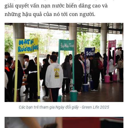
giải quyết vấn nạn nước biển dâng cao và
CHUYÊN ĐỀ
những hậu quả của nó tới con người.
CÁC CHUYÊN TRANG
VỀ BÁO NHÂN DÂN
THỜI NAY
NHÂN DÂN CUỐI TUẦN
NHÂN DÂN HẰNG THÁNG
MUA BÁO
Các bạn trẻ tham gia Ngày đổi giấy - Green Life 2025
ĐỌC BÁO IN