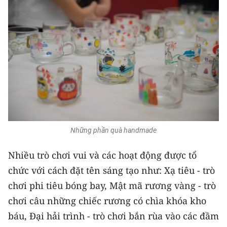
ENGLISH
中文
FRANÇAIS
РУССКИЙ
ESPAÑOL
한국어
Những phần quà handmade
Nhiều trò chơi vui và các hoạt động được tổ
chức với cách đặt tên sáng tạo như: Xạ tiêu - trò
chơi phi tiêu bóng bay, Mật mã rương vàng - trò
chơi câu những chiếc rương có chìa khóa kho
báu, Đại hải trình - trò chơi bắn rùa vào các đầm