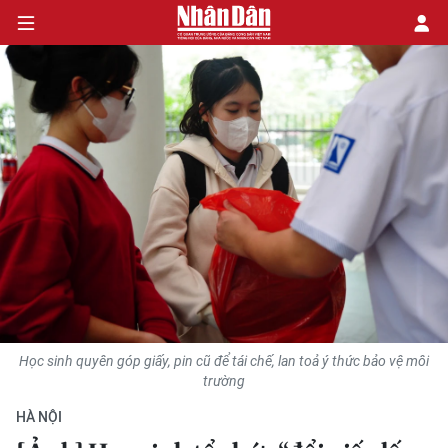
CHÍNH TRỊ
KINH TẾ
VĂN HÓA
XÃ HỘI
PHÁP LUẬT
Học sinh quyên góp giấy, pin cũ để tái chế, lan toả ý thức bảo vệ môi
DU LỊCH
trường
HÀ NỘI
THẾ GIỚI