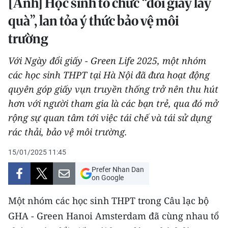
[Ảnh] Học sinh tổ chức “đổi giấy lấy
THỂ THAO
quà”, lan tỏa ý thức bảo vệ môi
trường
GIÁO DỤC
Với Ngày đổi giấy - Green Life 2025, một nhóm
Y TẾ
các học sinh THPT tại Hà Nội đã đưa hoạt động
KHOA HỌC - CÔNG NGHỆ
quyên góp giấy vụn truyền thống trở nên thu hút
hơn với người tham gia là các bạn trẻ, qua đó mở
MÔI TRƯỜNG
rộng sự quan tâm tới việc tái chế và tái sử dụng
rác thải, bảo vệ môi trường.
BẠN ĐỌC
15/01/2025 11:45
KIỂM CHỨNG THÔNG TIN
Prefer Nhan Dan
on Google
TRI THỨC CHUYÊN SÂU
Một nhóm các học sinh THPT trong Câu lạc bộ
54 DÂN TỘC VIỆT NAM
GHA - Green Hanoi Amsterdam đã cùng nhau tổ