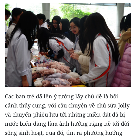
TIN MỚI
TIN ĐỊA PHƯƠNG
Trung du và miền núi phía Bắc
Đồng bằng sông Hồng
Bắc Trung Bộ
Duyên hải Nam Trung Bộ và Tây
Nguyên
Đông Nam Bộ
Các bạn trẻ đã lên ý tưởng lấy chủ đề là bối
cảnh thủy cung, với câu chuyện về chú sứa Jolly
Đồng bằng sông Cửu Long
và chuyến phiêu lưu tới những miền đất đã bị
Chuyên trang Hà Nội
nước biển dâng làm ảnh hưởng nặng nề tới đời
sống sinh hoạt, qua đó, tìm ra phương hướng
Chuyên trang TP. Hồ Chí Minh