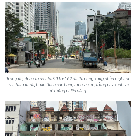
Media Pháp luật
Media Du lịch
Media Thế giới
Media Thể thao
Media Giáo dục
Media Y tế
Trong đó, đoạn từ số nhà 90 tới 162 đã thi công xong phần mặt nổi,
Media Khoa học - Công nghệ
trải thảm nhựa, hoàn thiện các hạng mục vỉa hè, trồng cây xanh và
hệ thống chiếu sáng.
Media Môi trường
Ảnh
Infographic