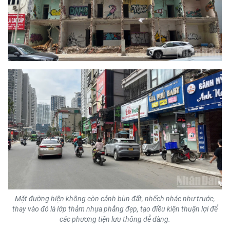
TIN MỚI
TIN ĐỊA PHƯƠNG
Trung du và miền núi phía Bắc
Đồng bằng sông Hồng
Bắc Trung Bộ
Duyên hải Nam Trung Bộ và Tây
Nguyên
Đông Nam Bộ
Đồng bằng sông Cửu Long
Mặt đường hiện không còn cảnh bùn đất, nhếch nhác như trước,
Chuyên trang Hà Nội
thay vào đó là lớp thảm nhựa phẳng đẹp, tạo điều kiện thuận lợi để
các phương tiện lưu thông dễ dàng.
Chuyên trang TP. Hồ Chí Minh