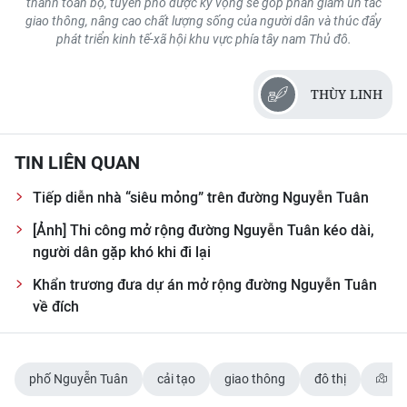
thành toàn bộ, tuyến phố được kỳ vọng sẽ góp phần giảm ùn tắc
giao thông, nâng cao chất lượng sống của người dân và thúc đẩy
phát triển kinh tế-xã hội khu vực phía tây nam Thủ đô.
THÙY LINH
TIN LIÊN QUAN
Tiếp diễn nhà “siêu mỏng” trên đường Nguyễn Tuân
[Ảnh] Thi công mở rộng đường Nguyễn Tuân kéo dài,
người dân gặp khó khi đi lại
Khẩn trương đưa dự án mở rộng đường Nguyễn Tuân
về đích
phố Nguyễn Tuân
cải tạo
giao thông
đô thị
TP