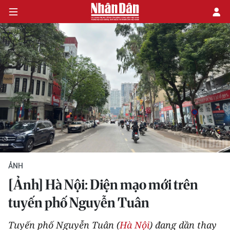
CHÍNH TRỊ
KINH TẾ
VĂN HÓA
XÃ HỘI
ẢNH
PHÁP LUẬT
[Ảnh] Hà Nội: Diện mạo mới trên
DU LỊCH
tuyến phố Nguyễn Tuân
THẾ GIỚI
Tuyến phố Nguyễn Tuân (
Hà Nội
) đang dần thay