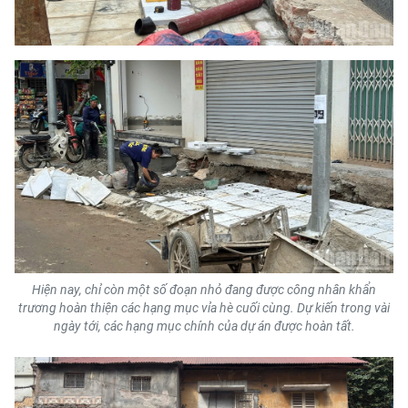
ENGLISH
中文
FRANÇAIS
РУССКИЙ
ESPAÑOL
한국어
Hiện nay, chỉ còn một số đoạn nhỏ đang được công nhân khẩn
trương hoàn thiện các hạng mục vỉa hè cuối cùng. Dự kiến trong vài
ngày tới, các hạng mục chính của dự án được hoàn tất.