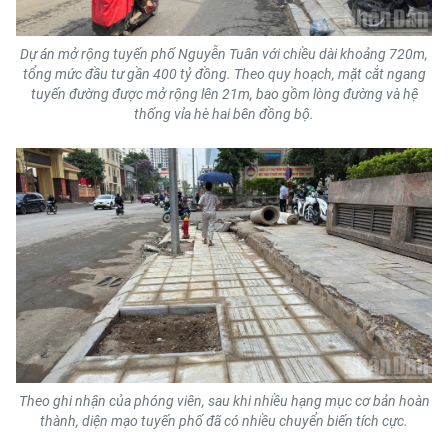
CHƯƠNG TRÌNH OCOP - MỖI XÃ
MỘT SẢN PHẨM
Dự án mở rộng tuyến phố Nguyễn Tuân với chiều dài khoảng 720m,
tổng mức đầu tư gần 400 tỷ đồng. Theo quy hoạch, mặt cắt ngang
tuyến đường được mở rộng lên 21m, bao gồm lòng đường và hệ
RADIO
thống vỉa hè hai bên đồng bộ.
MEDIA CENTER
E-Magazine
Video
Media Chính trị
Media Kinh tế
Media Văn hóa
Theo ghi nhận của phóng viên, sau khi nhiều hạng mục cơ bản hoàn
Media Xã hội
thành, diện mạo tuyến phố đã có nhiều chuyển biến tích cực.