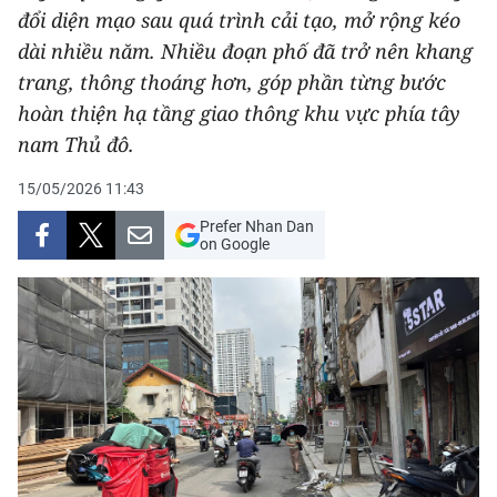
đổi diện mạo sau quá trình cải tạo, mở rộng kéo
THỂ THAO
dài nhiều năm. Nhiều đoạn phố đã trở nên khang
GIÁO DỤC
trang, thông thoáng hơn, góp phần từng bước
hoàn thiện hạ tầng giao thông khu vực phía tây
Y TẾ
nam Thủ đô.
KHOA HỌC - CÔNG NGHỆ
15/05/2026 11:43
Prefer Nhan Dan
MÔI TRƯỜNG
on Google
BẠN ĐỌC
KIỂM CHỨNG THÔNG TIN
TRI THỨC CHUYÊN SÂU
54 DÂN TỘC VIỆT NAM